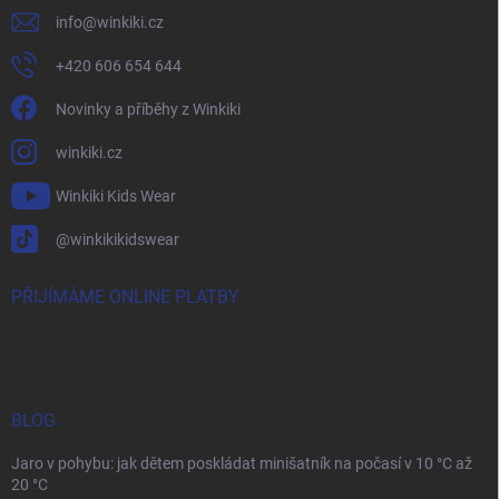
info
@
winkiki.cz
+420 606 654 644
Novinky a příběhy z Winkiki
winkiki.cz
Winkiki Kids Wear
@winkikikidswear
PŘIJÍMÁME ONLINE PLATBY
BLOG
Jaro v pohybu: jak dětem poskládat minišatník na počasí v 10 °C až
20 °C