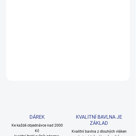
MOŽNOSTI DORUČENÍ
−
+
Přidat do košíku
Pohodlné tričko s potiskem maskovaného superhrdiny z prémiové
uzbekistánské bavlny. Skvělý parťák na hry venku i doma.
Provedení: s krátkým rukávem.
DETAILNÍ INFORMACE
ZEPTAT SE
HLÍDAT
DÁREK
KVALITNÍ BAVLNA JE
ZÁKLAD
Ke každé objednávce nad 2000
Kč
Kvalitní bavlna z dlouhých vláken