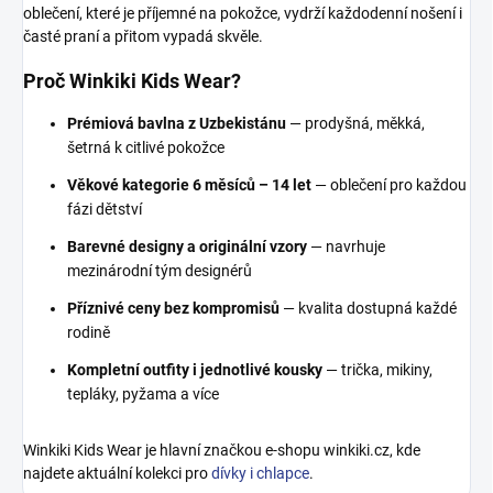
oblečení, které je příjemné na pokožce, vydrží každodenní nošení i
časté praní a přitom vypadá skvěle.
Proč Winkiki Kids Wear?
Prémiová bavlna z Uzbekistánu
— prodyšná, měkká,
šetrná k citlivé pokožce
Věkové kategorie 6 měsíců – 14 let
— oblečení pro každou
fázi dětství
Barevné designy a originální vzory
— navrhuje
mezinárodní tým designérů
Příznivé ceny bez kompromisů
— kvalita dostupná každé
rodině
Kompletní outfity i jednotlivé kousky
— trička, mikiny,
tepláky, pyžama a více
Winkiki Kids Wear je hlavní značkou e-shopu winkiki.cz, kde
najdete aktuální kolekci pro
dívky i chlapce
.