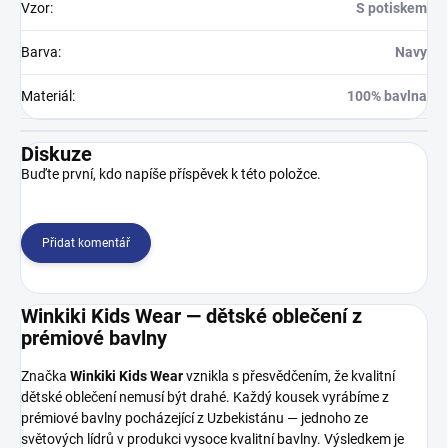
Vzor
:
S potiskem
Barva
:
Navy
Materiál
:
100% bavlna
Diskuze
Buďte první, kdo napíše příspěvek k této položce.
Přidat komentář
Winkiki Kids Wear — dětské oblečení z
prémiové bavlny
Značka
Winkiki Kids Wear
vznikla s přesvědčením, že kvalitní
dětské oblečení nemusí být drahé. Každý kousek vyrábíme z
prémiové bavlny pocházející z Uzbekistánu — jednoho ze
světových lídrů v produkci vysoce kvalitní bavlny. Výsledkem je