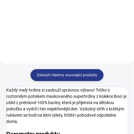
122
128
134
140
140
146
152
158
146
152
158
164
164
170
Zobrazit všechny související produkty
Každý malý hrdina si zaslouží správnou výbavu! Tričko s
roztomilým potiskem maskovaného superhrdiny z kolekce Boo! je
ušité z prémiové 100% bavlny, která je příjemná na dětskou
pokožku a vydrží i ten nejaktivnější den. Vzdušný střih s krátkým
rukávem se hodí na letní výlety, hřiště i pohodové odpoledne
doma.