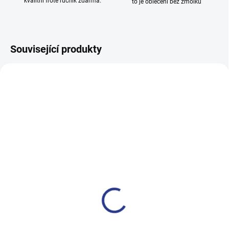
kvalitní froté ručník zdarma.
to je oblečení bez žmolků
Související produkty
100% BAVLNA
100% BAVLNA
SKLADEM
SKLADE
(14 KS)
(2 KS
Chlapecké tepláky No More
Dívčí tepláky Weekend -
Limits - Khaki
fialová
499 Kč
499 Kč