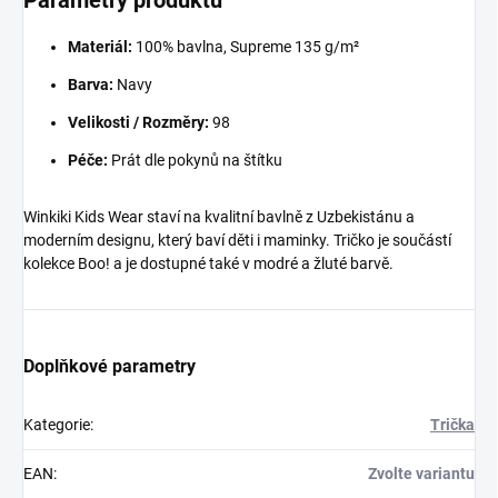
Parametry produktu
Materiál:
100% bavlna, Supreme 135 g/m²
Barva:
Navy
Velikosti / Rozměry:
98
Péče:
Prát dle pokynů na štítku
Winkiki Kids Wear staví na kvalitní bavlně z Uzbekistánu a
moderním designu, který baví děti i maminky. Tričko je součástí
kolekce Boo! a je dostupné také v modré a žluté barvě.
Doplňkové parametry
Kategorie
:
Trička
EAN
:
Zvolte variantu