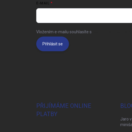
E-MAIL
Vložením e-mailu souhlasíte s
podmínkami ochrany 
Přihlásit se
PŘIJÍMÁME ONLINE
BLO
PLATBY
Jaro v
miniša