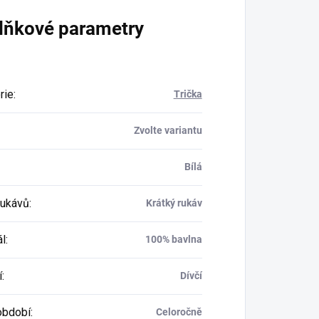
lňkové parametry
rie
:
Trička
Zvolte variantu
Bílá
rukávů
:
Krátký rukáv
ál
:
100% bavlna
í
:
Dívčí
období
:
Celoročně