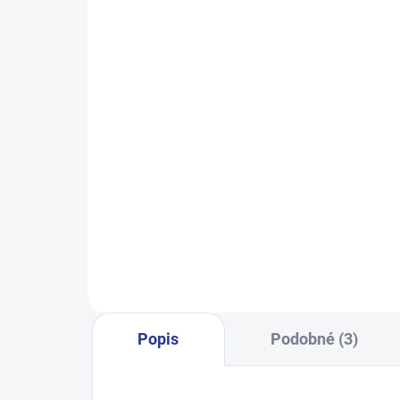
SKLADEM
(24 KS)
Dívčí tepláky Sport - černá
Ch
499 Kč
122
128
134
140
146
122
152
158
164
Popis
Podobné (3)