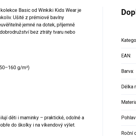
 kolekce Basic od Winkiki Kids Wear je
Dop
cokoliv. Ušité z prémiové bavlny
uvěřitelně jemné na dotek, příjemně
dobrodružství bez ztráty tvaru nebo
Katego
EAN
:
50–160 g/m²)
Barva
:
Délka 
Materi
lují děti i maminky – praktické, odolné a
Pohlav
dobře do školky i na víkendový výlet.
Roční 