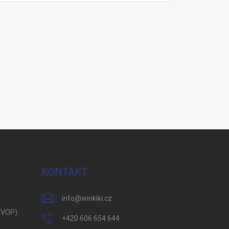
KONTAKT
info
@
winkiki.cz
(VOP)
+420 606 654 644