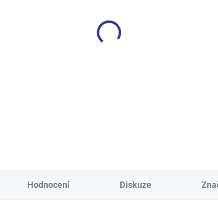
SKLADEM
S
(14 KS)
lapecké tepláky No More
Dívčí tepláky Weekend - fi
Limits - Khaki
499 Kč
499 Kč
140
146
152
158
128
134
140
146
152
158
164
170
Hodnocení
Diskuze
Zna