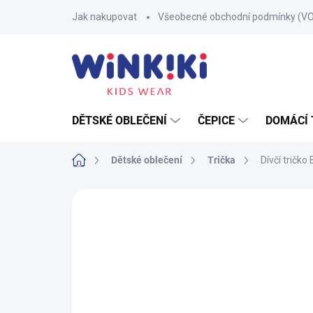
Přejít
Jak nakupovat
Všeobecné obchodní podmínky (V
na
obsah
DĚTSKÉ OBLEČENÍ
ČEPICE
DOMÁCÍ 
Domů
Dětské oblečení
Trička
Dívčí tričko 
Neohodnoceno
Podrobnosti hodnoce
100% BAVLNA