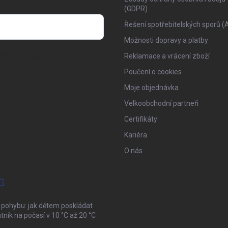
(GDPR)
Řešení spotřebitelských sporů (
Možnosti dopravy a platby
osobních údajů
Reklamace a vrácení zboží
Poučení o cookies
Moje objednávka
Velkoobchodní partneři
Certifikáty
Kariéra
O nás
G
 pohybu: jak dětem poskládat
tník na počasí v 10 °C až 20 °C