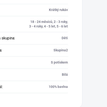
Krátký rukáv
18 - 24 měsíců, 2 - 3 roky,
3 - 4 roky, 4 - 5 let, 5 - 6 let
 skupina
:
Děti
a
:
Skupina2
S potiskem
Bílá
ál
:
100% bavlna