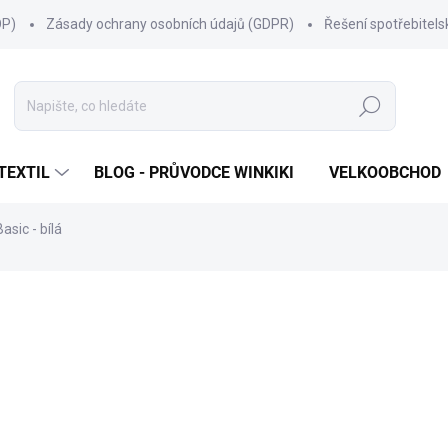
OP)
Zásady ochrany osobních údajů (GDPR)
Řešení spotřebitel
Hledat
TEXTIL
BLOG - PRŮVODCE WINKIKI
VELKOOBCHOD
Basic - bílá
ní
ZNAČKA:
WINKIKI KIDS WEAR
249 Kč
Měrná
ZVOLTE VARIANTU
cena:
VELIKOST