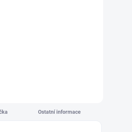
KLADEM
(2 KS)
alová
164
čka
Ostatní informace