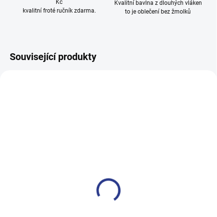
Kč
Kvalitní bavlna z dlouhých vláken
kvalitní froté ručník zdarma.
to je oblečení bez žmolků
Související produkty
100% BAVLNA
SKLADEM
SKLADE
(5 KS)
(4 KS
Dívčí legginy Cool Cat -
Dívčí tepláky 2 Cats - fialová
fialová
499 Kč