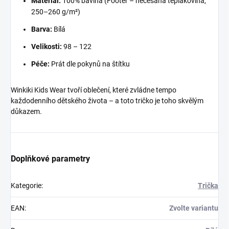
Materiál:
100% bavlna (Footer – nečesaná teplákovina,
250–260 g/m²)
Barva:
Bílá
Velikosti:
98 – 122
Péče:
Prát dle pokynů na štítku
Winkiki Kids Wear tvoří oblečení, které zvládne tempo
každodenního dětského života – a toto tričko je toho skvělým
důkazem.
Doplňkové parametry
Kategorie
:
Trička
EAN
:
Zvolte variantu