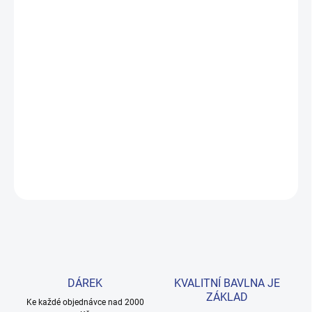
MOŽNOSTI DORUČENÍ
−
+
Přidat do košíku
Roztomilé bílé tričko s kočičím motivem z kolekce Best Friends.
Vyrobeno ze 100% bavlny, která je příjemná na dotek a barvy si
zachovají svěžest i po mnoha pracích. Provedení: s krátkým
rukávem a s potiskem.
DETAILNÍ INFORMACE
ZEPTAT SE
HLÍDAT
DÁREK
KVALITNÍ BAVLNA JE
ZÁKLAD
Ke každé objednávce nad 2000