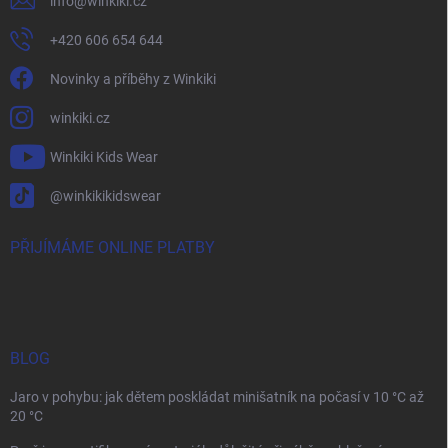
info
@
winkiki.cz
+420 606 654 644
Novinky a příběhy z Winkiki
winkiki.cz
Winkiki Kids Wear
@winkikikidswear
PŘIJÍMÁME ONLINE PLATBY
BLOG
Jaro v pohybu: jak dětem poskládat minišatník na počasí v 10 °C až
20 °C