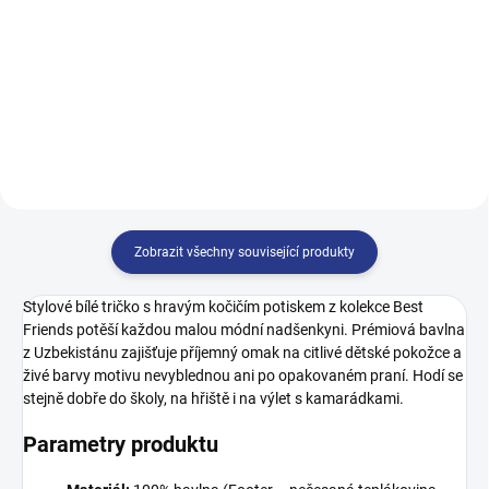
199 Kč
98
98
104
Zobrazit všechny související produkty
Stylové bílé tričko s hravým kočičím potiskem z kolekce Best
Friends potěší každou malou módní nadšenkyni. Prémiová bavlna
z Uzbekistánu zajišťuje příjemný omak na citlivé dětské pokožce a
živé barvy motivu nevyblednou ani po opakovaném praní. Hodí se
stejně dobře do školy, na hřiště i na výlet s kamarádkami.
Parametry produktu