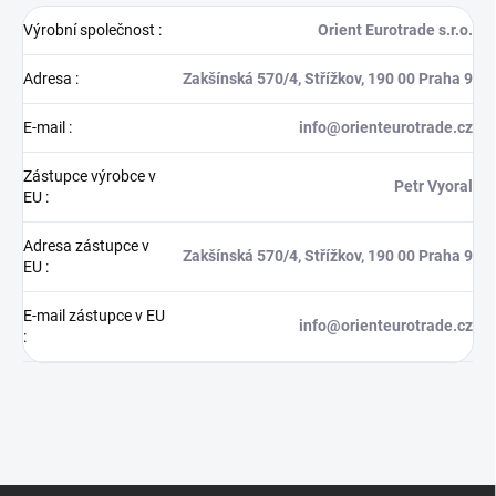
Výrobní společnost
:
Orient Eurotrade s.r.o.
Adresa
:
Zakšínská 570/4, Střížkov, 190 00 Praha 9
E-mail
:
info@orienteurotrade.cz
Zástupce výrobce v
Petr Vyoral
EU
:
Adresa zástupce v
Zakšínská 570/4, Střížkov, 190 00 Praha 9
EU
:
E-mail zástupce v EU
info@orienteurotrade.cz
:
Z