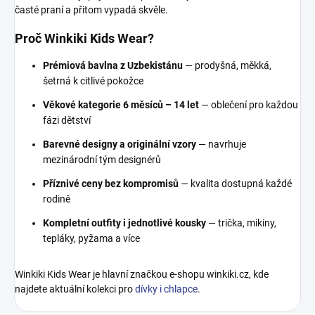
časté praní a přitom vypadá skvěle.
Proč Winkiki Kids Wear?
Prémiová bavlna z Uzbekistánu
— prodyšná, měkká,
šetrná k citlivé pokožce
Věkové kategorie 6 měsíců – 14 let
— oblečení pro každou
fázi dětství
Barevné designy a originální vzory
— navrhuje
mezinárodní tým designérů
Příznivé ceny bez kompromisů
— kvalita dostupná každé
rodině
Kompletní outfity i jednotlivé kousky
— trička, mikiny,
tepláky, pyžama a více
Winkiki Kids Wear je hlavní značkou e-shopu winkiki.cz, kde
najdete aktuální kolekci pro
dívky i chlapce
.