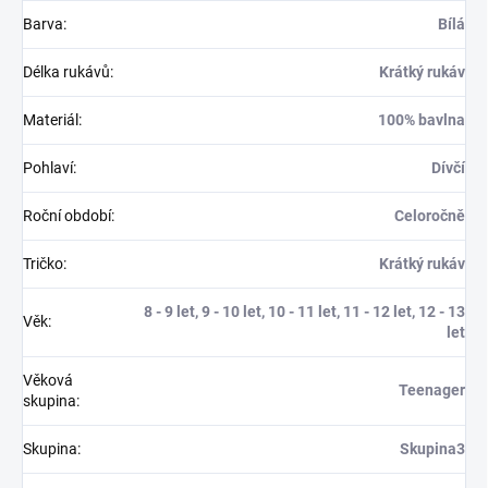
Barva
:
Bílá
Délka rukávů
:
Krátký rukáv
Materiál
:
100% bavlna
Pohlaví
:
Dívčí
Roční období
:
Celoročně
Tričko
:
Krátký rukáv
8 - 9 let, 9 - 10 let, 10 - 11 let, 11 - 12 let, 12 - 13
Věk
:
let
Věková
Teenager
skupina
:
Skupina
:
Skupina3