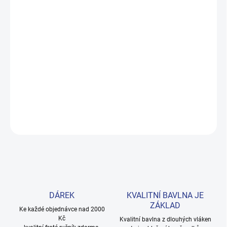
MOŽNOSTI DORUČENÍ
−
+
Přidat do košíku
Pohodlné dívčí tričko z prémiové 100% bavlny, které snese
každodenní nošení i časté praní. Svěží bílá barva s originálním
potiskem zaujme na první pohled. Provedení: s krátkým rukávem.
DETAILNÍ INFORMACE
ZEPTAT SE
HLÍDAT
DÁREK
KVALITNÍ BAVLNA JE
ZÁKLAD
Ke každé objednávce nad 2000
Kč
Kvalitní bavlna z dlouhých vláken