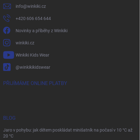
info
@
winkiki.cz
+420 606 654 644
Novinky a příběhy z Winkiki
winkiki.cz
Winkiki Kids Wear
@winkikikidswear
PŘIJÍMÁME ONLINE PLATBY
BLOG
Jaro v pohybu: jak dětem poskládat minišatník na počasí v 10 °C až
20 °C