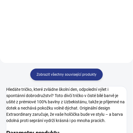
122
128
134
140
146
152
158
164
146
152
158
164
170
Zobrazit všechny související produkty
Hledáte tričko, které zvládne školní den, odpolední výlet i
spontánní dobrodružství? Toto dívčí tričko v čisté bílé barvě je
ušité z prémiové 100% bavlny z Uzbekistánu, takže je příjemné na
dotek a nechává pokožku volně dýchat. Originální design
Extraordinary zaručuje, že vaše holčička bude ve stylu – a barva
odolná proti seprání vydrží krásná i po mnoha pracích.