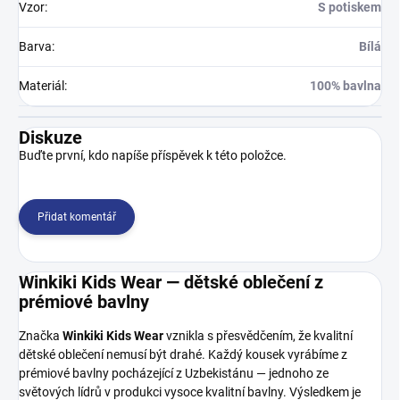
Vzor
:
S potiskem
Barva
:
Bílá
Materiál
:
100% bavlna
Diskuze
Buďte první, kdo napíše příspěvek k této položce.
Přidat komentář
Winkiki Kids Wear — dětské oblečení z
prémiové bavlny
Značka
Winkiki Kids Wear
vznikla s přesvědčením, že kvalitní
dětské oblečení nemusí být drahé. Každý kousek vyrábíme z
prémiové bavlny pocházející z Uzbekistánu — jednoho ze
světových lídrů v produkci vysoce kvalitní bavlny. Výsledkem je