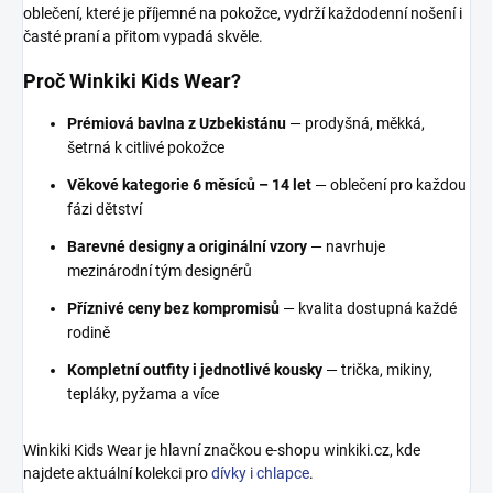
oblečení, které je příjemné na pokožce, vydrží každodenní nošení i
časté praní a přitom vypadá skvěle.
Proč Winkiki Kids Wear?
Prémiová bavlna z Uzbekistánu
— prodyšná, měkká,
šetrná k citlivé pokožce
Věkové kategorie 6 měsíců – 14 let
— oblečení pro každou
fázi dětství
Barevné designy a originální vzory
— navrhuje
mezinárodní tým designérů
Příznivé ceny bez kompromisů
— kvalita dostupná každé
rodině
Kompletní outfity i jednotlivé kousky
— trička, mikiny,
tepláky, pyžama a více
Winkiki Kids Wear je hlavní značkou e-shopu winkiki.cz, kde
najdete aktuální kolekci pro
dívky i chlapce
.