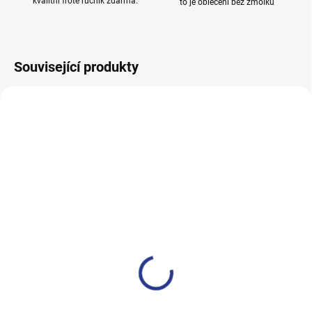
kvalitní froté ručník zdarma.
to je oblečení bez žmolků
Související produkty
100% BAVLNA
100% BAVLNA
SKLADEM
SKLADE
(24 KS)
(14 KS
Dívčí tepláky Sport - černá
Chlapecké tepláky No More
Limits - Khaki
499 Kč
499 Kč
122
128
134
140