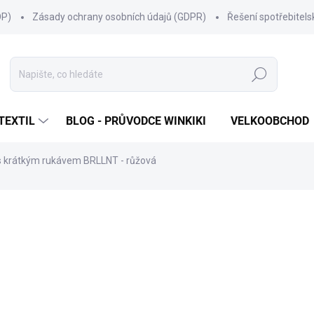
OP)
Zásady ochrany osobních údajů (GDPR)
Řešení spotřebitel
Hledat
TEXTIL
BLOG - PRŮVODCE WINKIKI
VELKOOBCHOD
o s krátkým rukávem BRLLNT - růžová
ní
ZNAČKA:
WINKIKI KIDS WEAR
249 Kč
Měrná
ZVOLTE VARIANTU
cena:
VELIKOST