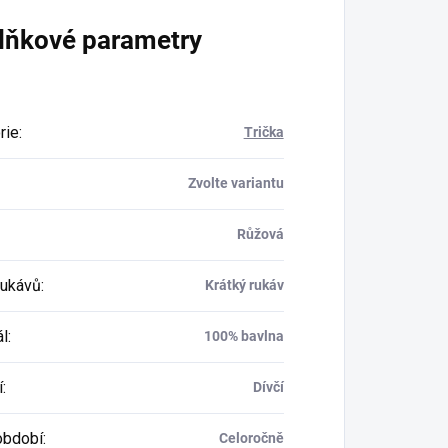
lňkové parametry
rie
:
Trička
Zvolte variantu
Růžová
rukávů
:
Krátký rukáv
ál
:
100% bavlna
í
:
Dívčí
období
:
Celoročně