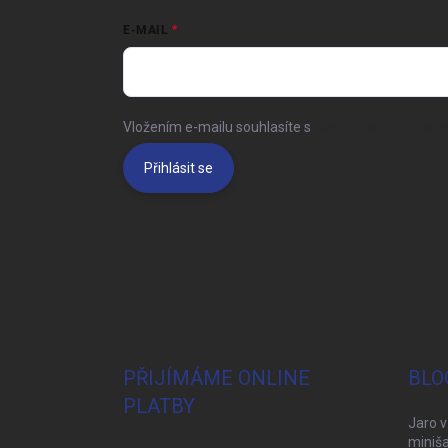
E-MAIL
Vložením e-mailu souhlasíte s
podmínkami ochrany 
Přihlásit se
PŘIJÍMÁME ONLINE
BLO
PLATBY
Jaro v
miniša