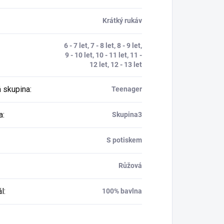
Krátký rukáv
6 - 7 let, 7 - 8 let, 8 - 9 let,
9 - 10 let, 10 - 11 let, 11 -
12 let, 12 - 13 let
 skupina
:
Teenager
a
:
Skupina3
S potiskem
Růžová
ál
:
100% bavlna