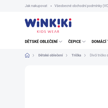
Přejít
Jak nakupovat
Všeobecné obchodní podmínky (V
na
obsah
DĚTSKÉ OBLEČENÍ
ČEPICE
DOMÁCÍ 
Domů
Dětské oblečení
Trička
Dívčí tričk
Neohodnoceno
Podrobnosti hodnoce
100% BAVLNA