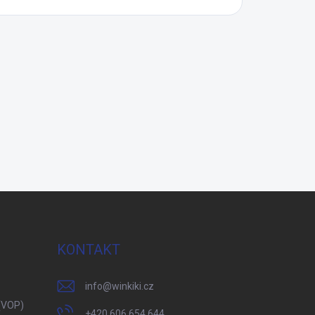
KONTAKT
info
@
winkiki.cz
(VOP)
+420 606 654 644