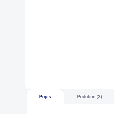
SKLADEM
(24 KS)
Dívčí tepláky Sport - černá
Ch
499 Kč
122
128
134
140
146
122
152
158
164
Popis
Podobné (3)