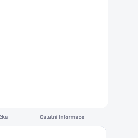
KLADEM
(3 KS)
 černá
152
čka
Ostatní informace