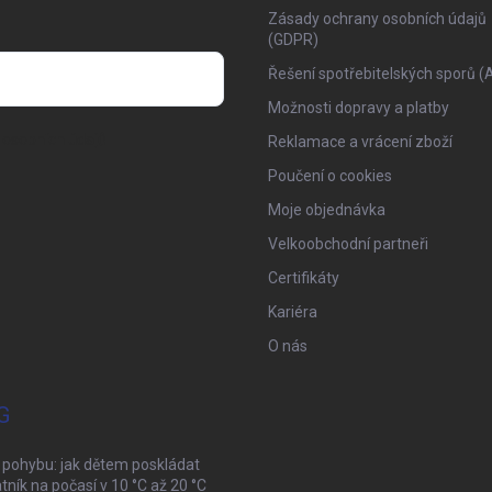
Zásady ochrany osobních údajů
(GDPR)
Řešení spotřebitelských sporů (
Možnosti dopravy a platby
osobních údajů
Reklamace a vrácení zboží
Poučení o cookies
Moje objednávka
Velkoobchodní partneři
Certifikáty
Kariéra
O nás
G
 pohybu: jak dětem poskládat
tník na počasí v 10 °C až 20 °C