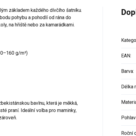
ělým základem každého dívčího šatníku.
Dop
vobodu pohybu a pohodlí od rána do
koly, na hřiště nebo za kamarádkami.
Katego
50–160 g/m²)
EAN
:
Barva
:
Délka 
Materi
bekistánskou bavlnu, která je měkká,
sté praní. Ideální volba pro maminky,
 zároveň.
Pohlav
Roční 