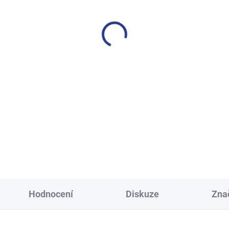
SKLADEM
S
(14 KS)
lapecké tepláky No More
Chlapecké tepláky Maybe -
Limits - Khaki
499 Kč
499 Kč
128
134
140
146
128
134
140
146
158
164
170
152
158
164
170
Hodnocení
Diskuze
Zna