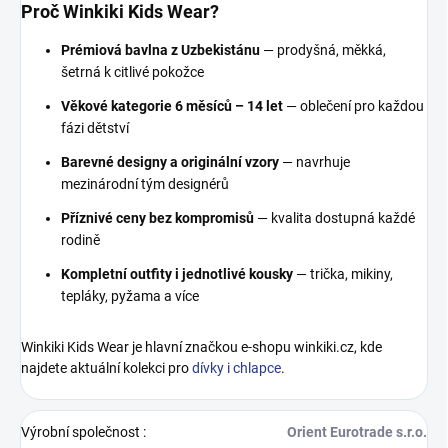
Proč Winkiki Kids Wear?
Prémiová bavlna z Uzbekistánu
— prodyšná, měkká,
šetrná k citlivé pokožce
Věkové kategorie 6 měsíců – 14 let
— oblečení pro každou
fázi dětství
Barevné designy a originální vzory
— navrhuje
mezinárodní tým designérů
Příznivé ceny bez kompromisů
— kvalita dostupná každé
rodině
Kompletní outfity i jednotlivé kousky
— trička, mikiny,
tepláky, pyžama a více
Winkiki Kids Wear je hlavní značkou e-shopu winkiki.cz, kde
najdete aktuální kolekci pro
dívky i chlapce
.
Výrobní společnost
:
Orient Eurotrade s.r.o.