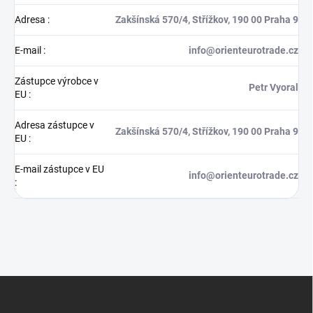
Adresa
:
Zakšínská 570/4, Střížkov, 190 00 Praha 9
E-mail
:
info@orienteurotrade.cz
Zástupce výrobce v
Petr Vyoral
EU
:
Adresa zástupce v
Zakšínská 570/4, Střížkov, 190 00 Praha 9
EU
:
E-mail zástupce v EU
info@orienteurotrade.cz
:
Z
á