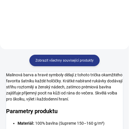
128
134
140
146
146
152
158
164
152
158
164
170
Zobrazit všechny související produkty
Malinová barva a hravé symboly dělají z tohoto trička okamžitého
favorita šatníku každé holčičky. Krátké nabírané rukávky dodávají
střihu roztomilý a ženský nádech, zatímco prémiová bavlna
zajišťuje příjemný pocit na kůži od rána do večera. Skvělá volba
pro školku, výlet i každodenní hraní.
Parametry produktu
Materiál:
100% bavlna (Supreme 150–160 g/m²)