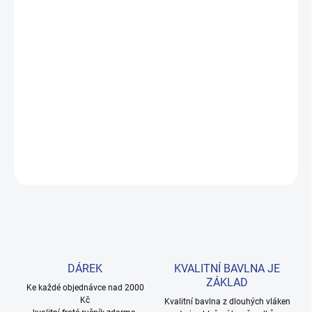
MOŽNOSTI DORUČENÍ
−
+
Přidat do košíku
Roztomilé malinové tričko s nabíranými rukávy a hravými
symboly. Šité z prémiové 100% bavlny, pohodlné pro každý den.
Velikosti 98–122. Provedení: s potiskem.
DETAILNÍ INFORMACE
ZEPTAT SE
HLÍDAT
DÁREK
KVALITNÍ BAVLNA JE
ZÁKLAD
Ke každé objednávce nad 2000
Kč
Kvalitní bavlna z dlouhých vláken