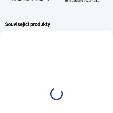
kvalitní froté ručník zdarma.
to je oblečení bez žmolků
Související produkty
100% BAVLNA
100% BAVLNA
SKLADEM
SKLADE
(3 KS)
(24 KS
Chlapecké tepláky Maybe -
Dívčí tepláky Sport - černá
černá
499 Kč
499 Kč
122
128
134
140