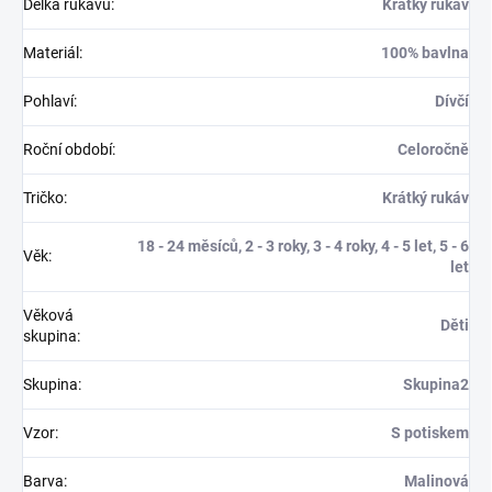
Délka rukávů
:
Krátký rukáv
Materiál
:
100% bavlna
Pohlaví
:
Dívčí
Roční období
:
Celoročně
Tričko
:
Krátký rukáv
18 - 24 měsíců, 2 - 3 roky, 3 - 4 roky, 4 - 5 let, 5 - 6
Věk
:
let
Věková
Děti
skupina
:
Skupina
:
Skupina2
Vzor
:
S potiskem
Barva
:
Malinová