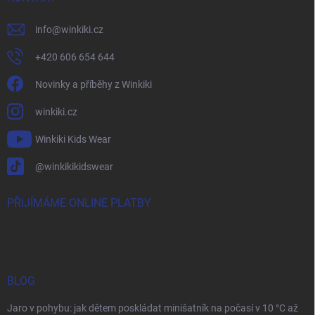
info
@
winkiki.cz
+420 606 654 644
Novinky a příběhy z Winkiki
winkiki.cz
Winkiki Kids Wear
@winkikikidswear
PŘIJÍMÁME ONLINE PLATBY
BLOG
Jaro v pohybu: jak dětem poskládat minišatník na počasí v 10 °C až