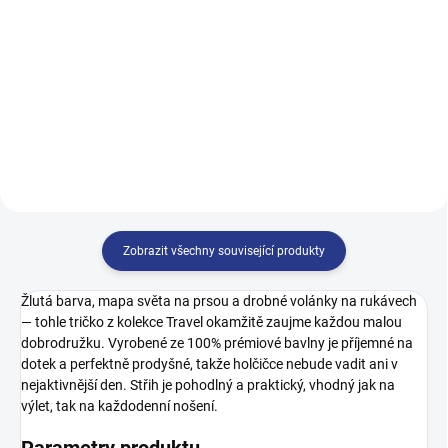
122
128
134
140
140
146
152
158
146
152
158
164
164
170
Zobrazit všechny související produkty
Žlutá barva, mapa světa na prsou a drobné volánky na rukávech
— tohle tričko z kolekce Travel okamžitě zaujme každou malou
dobrodružku. Vyrobené ze 100% prémiové bavlny je příjemné na
dotek a perfektně prodyšné, takže holčičce nebude vadit ani v
nejaktivnější den. Střih je pohodlný a praktický, vhodný jak na
výlet, tak na každodenní nošení.