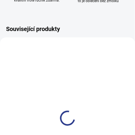
kvalitní froté ručník zdarma.
to je oblečení bez žmolků
Související produkty
100% BAVLNA
100% BAVLNA
SKLADEM
SKLADE
(14 KS)
(2 KS
Chlapecké tepláky No More
Dívčí tepláky Weekend -
Limits - Khaki
fialová
499 Kč
499 Kč