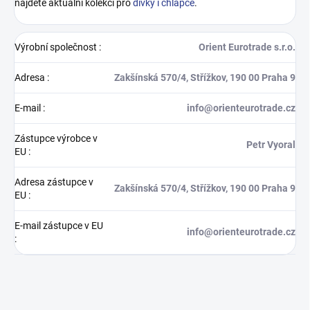
najdete aktuální kolekci pro
dívky i chlapce
.
Výrobní společnost
:
Orient Eurotrade s.r.o.
Adresa
:
Zakšínská 570/4, Střížkov, 190 00 Praha 9
E-mail
:
info@orienteurotrade.cz
Zástupce výrobce v
Petr Vyoral
EU
:
Adresa zástupce v
Zakšínská 570/4, Střížkov, 190 00 Praha 9
EU
:
E-mail zástupce v EU
info@orienteurotrade.cz
: