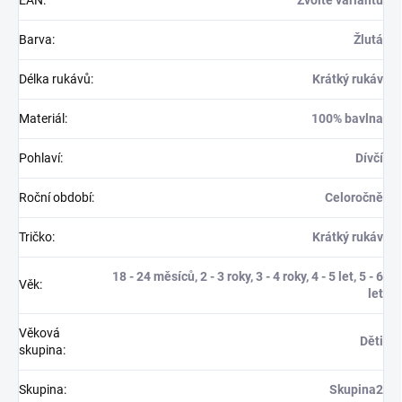
EAN
:
Zvolte variantu
Barva
:
Žlutá
Délka rukávů
:
Krátký rukáv
Materiál
:
100% bavlna
Pohlaví
:
Dívčí
Roční období
:
Celoročně
Tričko
:
Krátký rukáv
18 - 24 měsíců, 2 - 3 roky, 3 - 4 roky, 4 - 5 let, 5 - 6
Věk
:
let
Věková
Děti
skupina
:
Skupina
:
Skupina2