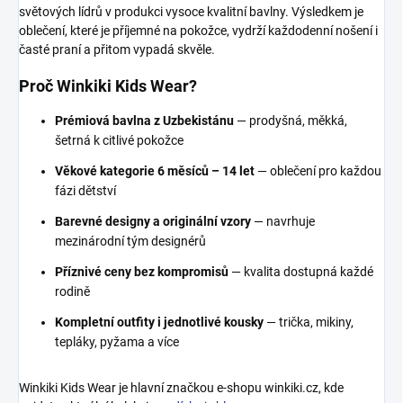
světových lídrů v produkci vysoce kvalitní bavlny. Výsledkem je
oblečení, které je příjemné na pokožce, vydrží každodenní nošení i
časté praní a přitom vypadá skvěle.
Proč Winkiki Kids Wear?
Prémiová bavlna z Uzbekistánu
— prodyšná, měkká,
šetrná k citlivé pokožce
Věkové kategorie 6 měsíců – 14 let
— oblečení pro každou
fázi dětství
Barevné designy a originální vzory
— navrhuje
mezinárodní tým designérů
Příznivé ceny bez kompromisů
— kvalita dostupná každé
rodině
Kompletní outfity i jednotlivé kousky
— trička, mikiny,
tepláky, pyžama a více
Winkiki Kids Wear je hlavní značkou e-shopu winkiki.cz, kde