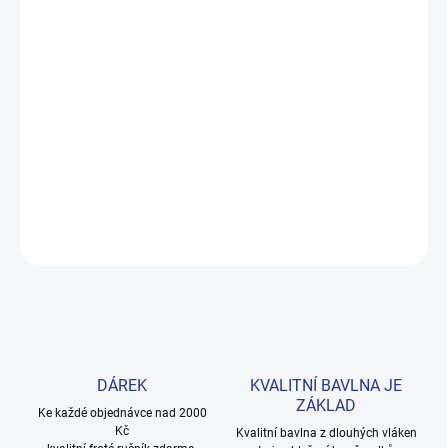
MOŽNOSTI DORUČENÍ
−
+
Přidat do košíku
Roztomilé žluté tričko ze 100% bavlny s potiskem světadílů a
jemnými volány na rukávech. Ideální volba pro malé cestovatelky
na každý den.
DETAILNÍ INFORMACE
ZEPTAT SE
HLÍDAT
DÁREK
KVALITNÍ BAVLNA JE
ZÁKLAD
Ke každé objednávce nad 2000
Kč
Kvalitní bavlna z dlouhých vláken