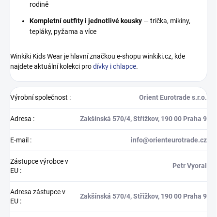
rodině
Kompletní outfity i jednotlivé kousky
— trička, mikiny,
tepláky, pyžama a více
Winkiki Kids Wear je hlavní značkou e-shopu winkiki.cz, kde
najdete aktuální kolekci pro
dívky i chlapce
.
Výrobní společnost
:
Orient Eurotrade s.r.o.
Adresa
:
Zakšínská 570/4, Střížkov, 190 00 Praha 9
E-mail
:
info@orienteurotrade.cz
Zástupce výrobce v
Petr Vyoral
EU
:
Adresa zástupce v
Zakšínská 570/4, Střížkov, 190 00 Praha 9
EU
: