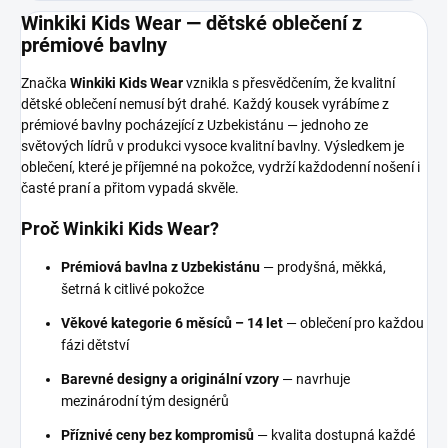
Winkiki Kids Wear — dětské oblečení z
prémiové bavlny
Značka
Winkiki Kids Wear
vznikla s přesvědčením, že kvalitní
dětské oblečení nemusí být drahé. Každý kousek vyrábíme z
prémiové bavlny pocházející z Uzbekistánu — jednoho ze
světových lídrů v produkci vysoce kvalitní bavlny. Výsledkem je
oblečení, které je příjemné na pokožce, vydrží každodenní nošení i
časté praní a přitom vypadá skvěle.
Proč Winkiki Kids Wear?
Prémiová bavlna z Uzbekistánu
— prodyšná, měkká,
šetrná k citlivé pokožce
Věkové kategorie 6 měsíců – 14 let
— oblečení pro každou
fázi dětství
Barevné designy a originální vzory
— navrhuje
mezinárodní tým designérů
Příznivé ceny bez kompromisů
— kvalita dostupná každé