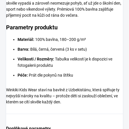
skvěle vypadá a zároveň neomezuje pohyb, ať už jde o školní den,
sport nebo víkendové výlety. Prémiová 100% bavlna zajišťuje
příjemný pocit na kůži od rána do večera.
Parametry produktu
Materiál:
100% bavlna, 180–200 g/m²
Barva:
Bílá, černá, červená (3 ks v setu)
Velikosti / Rozměry:
Tabulka velikostí je k dispozici ve
fotogalerii produktu
Péče:
Prát dle pokynů na štítku
Winkiki Kids Wear staví na bavlně z Uzbekistánu, která splňuje ty
nejvyšší nároky na kvalitu – protože děti si zaslouží oblečení, ve
kterém se cítí skvěle každý den.
Doplňkové parametry