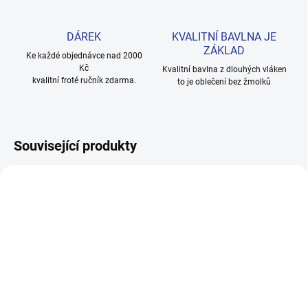
DÁREK
KVALITNÍ BAVLNA JE
ZÁKLAD
Ke každé objednávce nad 2000
Kč
Kvalitní bavlna z dlouhých vláken
kvalitní froté ručník zdarma.
to je oblečení bez žmolků
Související produkty
100% BAVLNA
100% BAVLNA
SKLADEM
SKLADE
(24 KS)
(3 KS