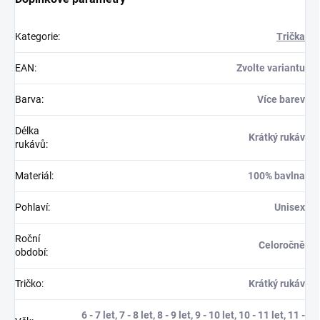
Kategorie
:
Trička
EAN
:
Zvolte variantu
Barva
:
Více barev
Délka
Krátký rukáv
rukávů
:
Materiál
:
100% bavlna
Pohlaví
:
Unisex
Roční
Celoročně
období
:
Tričko
:
Krátký rukáv
6 - 7 let, 7 - 8 let, 8 - 9 let, 9 - 10 let, 10 - 11 let, 11 -