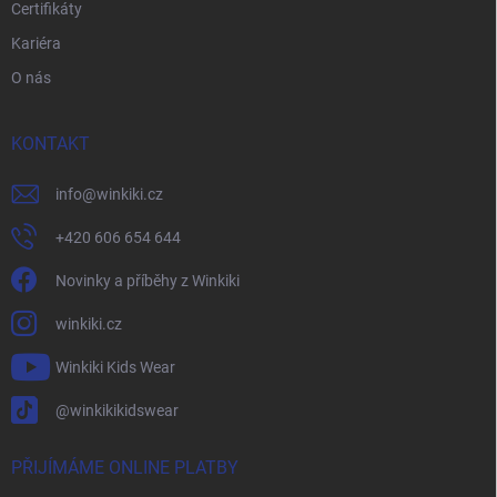
Certifikáty
Kariéra
O nás
KONTAKT
info
@
winkiki.cz
+420 606 654 644
Novinky a příběhy z Winkiki
winkiki.cz
Winkiki Kids Wear
@winkikikidswear
PŘIJÍMÁME ONLINE PLATBY