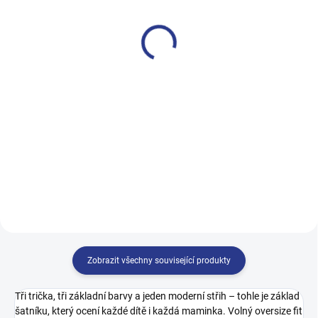
Dívčí tepláky Sport - černá
Chlapecké tepláky Maybe -
černá
499 Kč
499 Kč
122
128
134
140
128
134
140
146
146
152
158
164
152
158
164
170
Zobrazit všechny související produkty
Tři trička, tři základní barvy a jeden moderní střih – tohle je základ
šatníku, který ocení každé dítě i každá maminka. Volný oversize fit