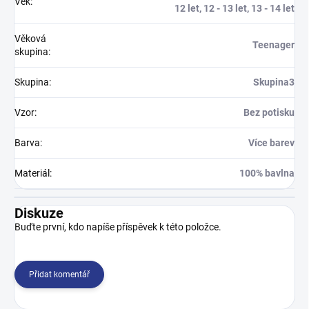
Věk
:
12 let, 12 - 13 let, 13 - 14 let
Věková
Teenager
skupina
:
Skupina
:
Skupina3
Vzor
:
Bez potisku
Barva
:
Více barev
Materiál
:
100% bavlna
Diskuze
Buďte první, kdo napíše příspěvek k této položce.
Přidat komentář