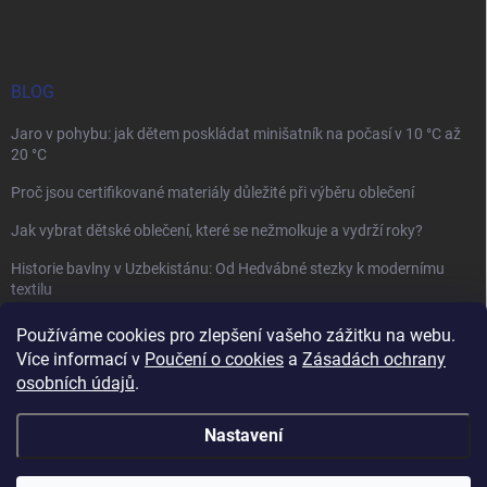
BLOG
Jaro v pohybu: jak dětem poskládat minišatník na počasí v 10 °C až
20 °C
Proč jsou certifikované materiály důležité při výběru oblečení
Jak vybrat dětské oblečení, které se nežmolkuje a vydrží roky?
Historie bavlny v Uzbekistánu: Od Hedvábné stezky k modernímu
textilu
Používáme cookies pro zlepšení vašeho zážitku na webu.
Více informací v
Poučení o cookies
a
Zásadách ochrany
osobních údajů
.
Mamazone |
Allegro.cz
| Řešení sporů on-line
Nastavení
Copyright 2026
Winkiki
. Všechna práva vyhrazena.
Upravit nastavení