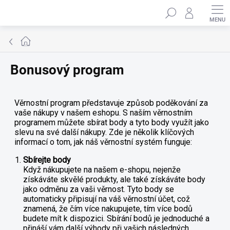
Přejít
Hledat
na
obsah
Domů
Bonusový program