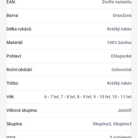
EAN
:
Zvolte variantu
Barva
:
Oranžová
Délka rukávů
:
Krátký rukáv
Materiál
:
100% bavlna
Pohlaví
:
Chlapecké
Roční období
:
Celoročně
Tričko
:
Krátký rukáv
Věk
:
6 - 7 let, 7 - 8 let, 8 - 9 let, 9 - 10 let, 10 - 11 let
Věková skupina
:
Junioři
Skupina
:
Skupina2, Skupina3
Vzor
:
S potiskem