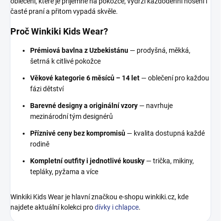
oblečení, které je příjemné na pokožce, vydrží každodenní nošení i
časté praní a přitom vypadá skvěle.
Proč Winkiki Kids Wear?
Prémiová bavlna z Uzbekistánu
— prodyšná, měkká,
šetrná k citlivé pokožce
Věkové kategorie 6 měsíců – 14 let
— oblečení pro každou
fázi dětství
Barevné designy a originální vzory
— navrhuje
mezinárodní tým designérů
Příznivé ceny bez kompromisů
— kvalita dostupná každé
rodině
Kompletní outfity i jednotlivé kousky
— trička, mikiny,
tepláky, pyžama a více
Winkiki Kids Wear je hlavní značkou e-shopu winkiki.cz, kde
najdete aktuální kolekci pro
dívky i chlapce
.