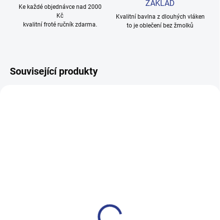
ZÁKLAD
Ke každé objednávce nad 2000
Kč
Kvalitní bavlna z dlouhých vláken
kvalitní froté ručník zdarma.
to je oblečení bez žmolků
Související produkty
100% BAVLNA
100% BAVLNA
SKLADEM
SKLADE
(3 KS)
(24 KS
Chlapecké tepláky Maybe -
Dívčí tepláky Sport - černá
černá