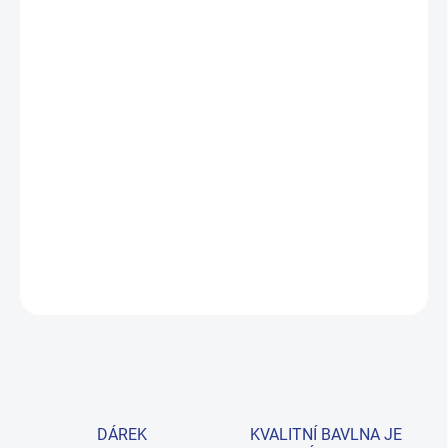
MŮŽEME DORUČIT DO:
ZVOLTE VARIANTU
MOŽNOSTI DORUČENÍ
−
+
Přidat do košíku
Energické tričko s nápisem Skate Monster zaujme každého
malého dobrodruha. Vyrobené ze 100% bavlny pro maximální
pohodlí při sportu i každodenním nošení. Provedení: s krátkým
rukávem a s potiskem.
DETAILNÍ INFORMACE
ZEPTAT SE
HLÍDAT
DÁREK
KVALITNÍ BAVLNA JE