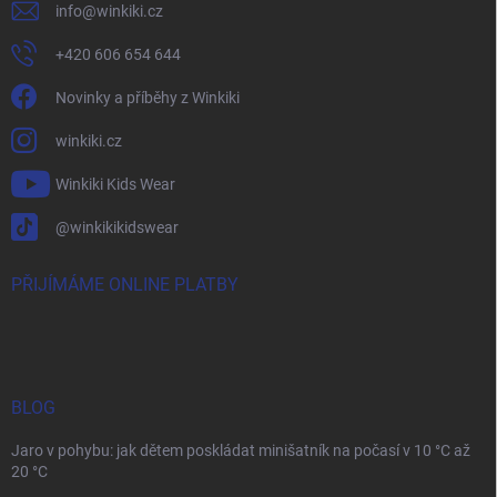
info
@
winkiki.cz
+420 606 654 644
Novinky a příběhy z Winkiki
winkiki.cz
Winkiki Kids Wear
@winkikikidswear
PŘIJÍMÁME ONLINE PLATBY
BLOG
Jaro v pohybu: jak dětem poskládat minišatník na počasí v 10 °C až
20 °C