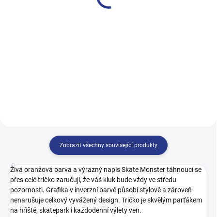
499 Kč
499 Kč
122
128
134
140
128
134
140
146
146
152
158
164
152
158
164
170
Zobrazit všechny související produkty
Živá oranžová barva a výrazný napis Skate Monster táhnoucí se
přes celé tričko zaručují, že váš kluk bude vždy ve středu
pozornosti. Grafika v inverzní barvě působí stylově a zároveň
nenarušuje celkový vyvážený design. Tričko je skvělým parťákem
na hřiště, skatepark i každodenní výlety ven.