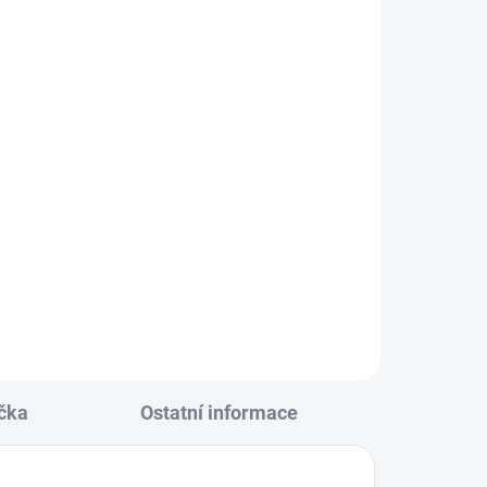
KLADEM
(5 KS)
- šedý
8
čka
Ostatní informace