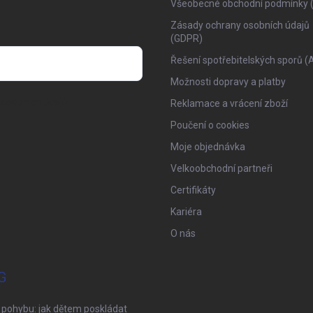
Všeobecné obchodní podmínky 
Zásady ochrany osobních údajů
(GDPR)
Řešení spotřebitelských sporů (
Možnosti dopravy a platby
osobních údajů
Reklamace a vrácení zboží
Poučení o cookies
Moje objednávka
Velkoobchodní partneři
Certifikáty
Kariéra
O nás
G
 pohybu: jak dětem poskládat