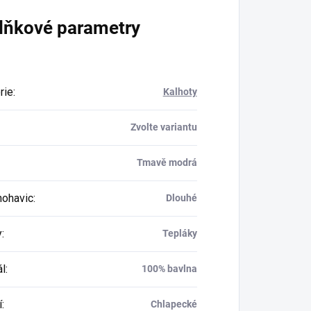
lňkové parametry
rie
:
Kalhoty
Zvolte variantu
Tmavě modrá
nohavic
:
Dlouhé
y
:
Tepláky
ál
:
100% bavlna
í
:
Chlapecké