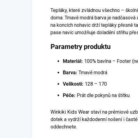
Tepláky, které zvládnou všechno – školní
doma. Tmavě modrá barva je nadčasová a 
na koncích nohavic drží tepláky přesně ta
pase navíc umožňuje doladění střihu pře
Parametry produktu
Materiál:
100% bavlna – Footer (n
Barva:
Tmavě modrá
Velikosti:
128 – 170
Péče:
Prát dle pokynů na štítku
Winkiki Kids Wear staví na prémiové uzbe
dotek a vydrží každodenní nošení i časté p
oddechnete.