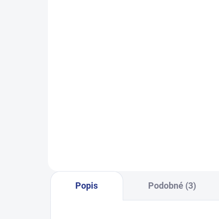
SKLADEM
(2 KS)
Chlapecké tričko s krátkým
Chl
rukávem Game - bílá
249 Kč
128
134
140
146
152
158
164
170
Popis
Podobné (3)