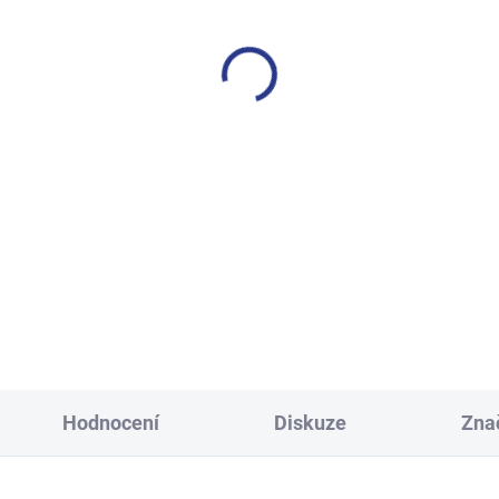
SKLADEM
S
(5 KS)
apecké tričko Now - černá/
Chlapecké tričko Awesome 
červená
melanž
249 Kč
249 Kč
146
152
158
140
146
152
15
Hodnocení
Diskuze
Zna