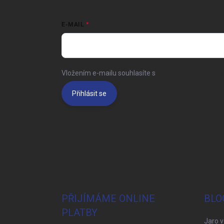
E-MAIL
Vložením e-mailu souhlasíte s
podmínkami ochrany 
Přihlásit se
PŘIJÍMÁME ONLINE
BLO
PLATBY
Jaro v