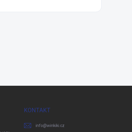
KONTAKT
info
@
winkiki.cz