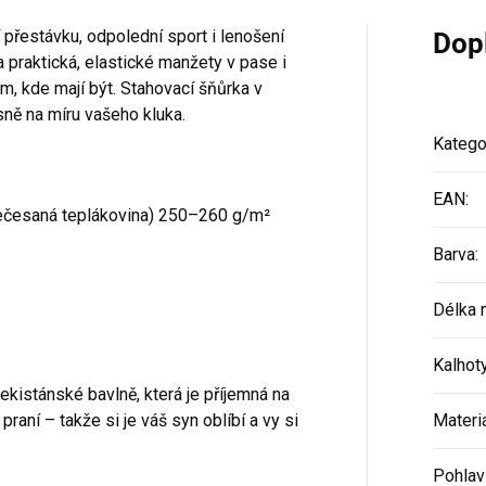
 přestávku, odpolední sport i lenošení
Dop
praktická, elastické manžety v pase i
m, kde mají být. Stahovací šňůrka v
sně na míru vašeho kluka.
Katego
EAN
:
ečesaná teplákovina) 250–260 g/m²
Barva
:
Délka 
Kalhot
kistánské bavlně, která je příjemná na
raní – takže si je váš syn oblíbí a vy si
Materi
Pohlav