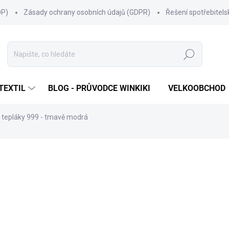
OP)
Zásady ochrany osobních údajů (GDPR)
Řešení spotřebitel
Hledat
TEXTIL
BLOG - PRŮVODCE WINKIKI
VELKOOBCHOD
 tepláky 999 - tmavě modrá
ní
ZNAČKA:
WINKIKI KIDS WEAR
499 Kč
Měrná
ZVOLTE VARIANTU
cena:
VELIKOST