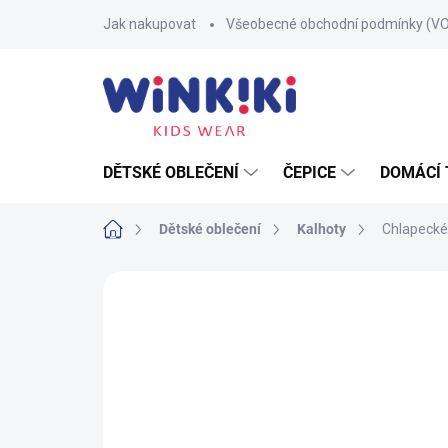
Přejít
Jak nakupovat
Všeobecné obchodní podmínky (V
na
obsah
DĚTSKÉ OBLEČENÍ
ČEPICE
DOMÁCÍ 
Domů
Dětské oblečení
Kalhoty
Chlapecké
Neohodnoceno
Podrobnosti hodnoce
100% BAVLNA