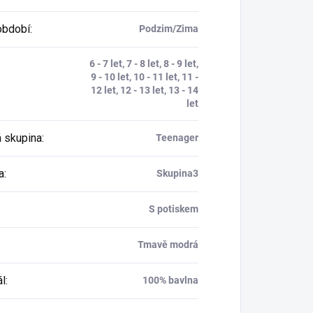
období
:
Podzim/Zima
6 - 7 let, 7 - 8 let, 8 - 9 let,
9 - 10 let, 10 - 11 let, 11 -
12 let, 12 - 13 let, 13 - 14
let
 skupina
:
Teenager
a
:
Skupina3
S potiskem
Tmavě modrá
ál
:
100% bavlna