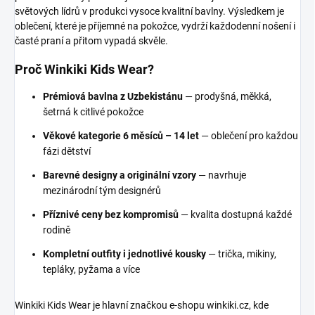
světových lídrů v produkci vysoce kvalitní bavlny. Výsledkem je
oblečení, které je příjemné na pokožce, vydrží každodenní nošení i
časté praní a přitom vypadá skvěle.
Proč Winkiki Kids Wear?
Prémiová bavlna z Uzbekistánu
— prodyšná, měkká,
šetrná k citlivé pokožce
Věkové kategorie 6 měsíců – 14 let
— oblečení pro každou
fázi dětství
Barevné designy a originální vzory
— navrhuje
mezinárodní tým designérů
Příznivé ceny bez kompromisů
— kvalita dostupná každé
rodině
Kompletní outfity i jednotlivé kousky
— trička, mikiny,
tepláky, pyžama a více
Winkiki Kids Wear je hlavní značkou e-shopu winkiki.cz, kde