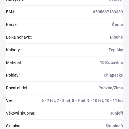
EAN
:
8595687133339
Barva
:
Černá
Délka nohavic
:
Dlouhé
Kalhoty
:
Tepláky
Materiál
:
100% bavlna
Pohlaví
:
Chlapecké
Roční období
:
Podzim/Zima
Věk
:
6 - 7 let, 7 - 8 let, 8 - 9 let, 9 - 10 let, 10 - 11 let
Věková skupina
:
Junioři
Skupina
:
Skupina3