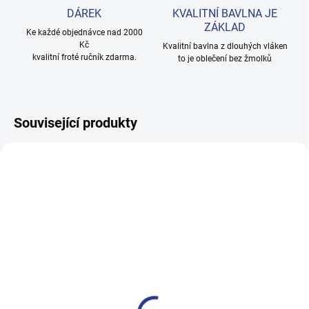
DÁREK
KVALITNÍ BAVLNA JE
ZÁKLAD
Ke každé objednávce nad 2000
Kč
Kvalitní bavlna z dlouhých vláken
kvalitní froté ručník zdarma.
to je oblečení bez žmolků
Související produkty
100% BAVLNA
100% BAVLNA
SKLADEM
SKLADE
(2 KS)
(22 KS
Dívčí rolák Proužek - červená -
Chlapecké tílko Summer -
pruhy
černá