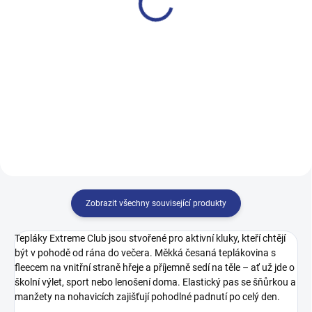
349 Kč
199 Kč
98
104
140
146
152
158
164
Zobrazit všechny související produkty
Tepláky Extreme Club jsou stvořené pro aktivní kluky, kteří chtějí
být v pohodě od rána do večera. Měkká česaná teplákovina s
fleecem na vnitřní straně hřeje a příjemně sedí na těle – ať už jde o
školní výlet, sport nebo lenošení doma. Elastický pas se šňůrkou a
manžety na nohavicích zajišťují pohodlné padnutí po celý den.