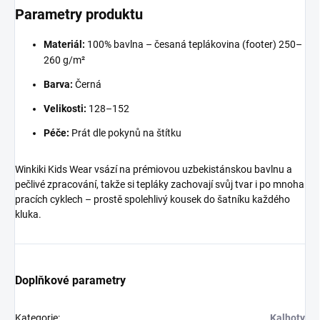
Parametry produktu
Materiál:
100% bavlna – česaná teplákovina (footer) 250–
260 g/m²
Barva:
Černá
Velikosti:
128–152
Péče:
Prát dle pokynů na štítku
Winkiki Kids Wear vsází na prémiovou uzbekistánskou bavlnu a
pečlivé zpracování, takže si tepláky zachovají svůj tvar i po mnoha
pracích cyklech – prostě spolehlivý kousek do šatníku každého
kluka.
Doplňkové parametry
Kategorie
:
Kalhoty