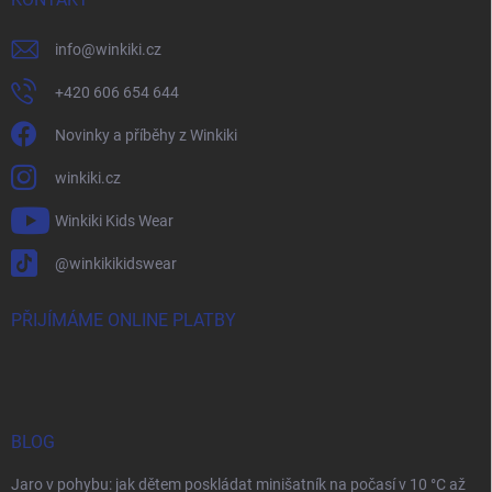
info
@
winkiki.cz
+420 606 654 644
Novinky a příběhy z Winkiki
winkiki.cz
Winkiki Kids Wear
@winkikikidswear
PŘIJÍMÁME ONLINE PLATBY
BLOG
Jaro v pohybu: jak dětem poskládat minišatník na počasí v 10 °C až