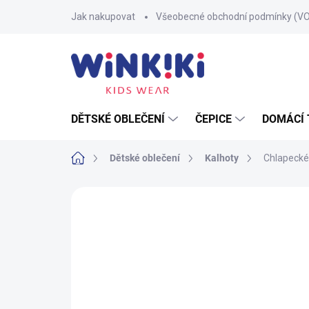
Přejít
Jak nakupovat
Všeobecné obchodní podmínky (V
na
obsah
DĚTSKÉ OBLEČENÍ
ČEPICE
DOMÁCÍ 
Domů
Dětské oblečení
Kalhoty
Chlapecké 
Neohodnoceno
Podrobnosti hodnoce
100% BAVLNA