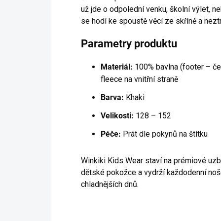
už jde o odpolední venku, školní výlet, n
se hodí ke spoustě věcí ze skříně a nezt
Parametry produktu
Materiál:
100% bavlna (footer – če
fleece na vnitřní straně
Barva:
Khaki
Velikosti:
128 – 152
Péče:
Prát dle pokynů na štítku
Winkiki Kids Wear staví na prémiové uzbe
dětské pokožce a vydrží každodenní noše
chladnějších dnů.