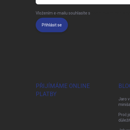
Vložením e-mailu souhlasíte s
podmínkami ochrany 
Přihlásit se
PŘIJÍMÁME ONLINE
BLO
PLATBY
Jaro v
miniša
Proč j
důleži