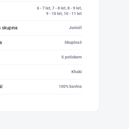
6 - 7 let, 7 - 8 let, 8 - 9 let,
9 - 10 let, 10 - 11 let
 skupina
:
Junioři
a
:
Skupina3
S potiskem
Khaki
ál
:
100% bavlna