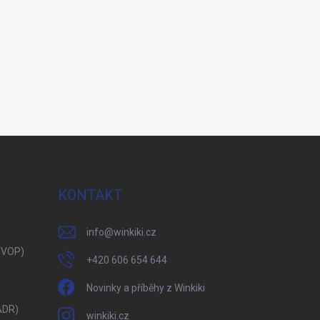
KONTAKT
info
@
winkiki.cz
(VOP)
+420 606 654 644
Novinky a příběhy z Winkiki
ADR)
winkiki.cz