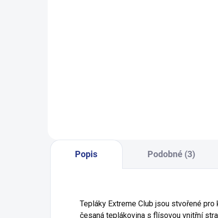
SKLADEM
(4 KS)
Chlapecké tričko Skate - navy
Dívčí
249 Kč
152
158
98
Popis
Podobné (3)
Tepláky Extreme Club jsou stvořené pro k
česaná teplákovina s flísovou vnitřní str