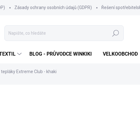
OP)
Zásady ochrany osobních údajů (GDPR)
Řešení spotřebitel
Hledat
TEXTIL
BLOG - PRŮVODCE WINKIKI
VELKOOBCHOD
tepláky Extreme Club - khaki
ní
ZNAČKA:
WINKIKI KIDS WEAR
399 Kč
Měrná
ZVOLTE VARIANTU
cena:
VELIKOST