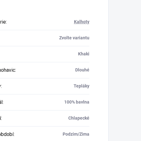
rie
:
Kalhoty
Zvolte variantu
Khaki
nohavic
:
Dlouhé
y
:
Tepláky
ál
:
100% bavlna
í
:
Chlapecké
období
:
Podzim/Zima