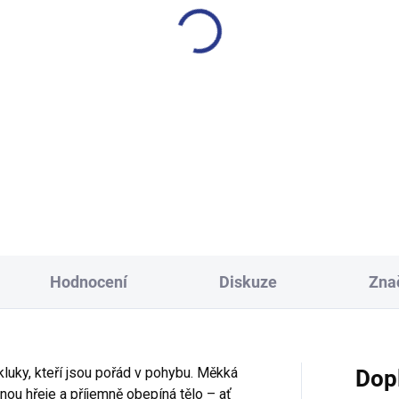
SKLADEM
S
(19 KS)
 tričko Papaya - šedý melanž
Dívčí top One - bílá
249 Kč
249 Kč
104
110
116
122
140
146
152
158
Hodnocení
Diskuze
Zna
luky, kteří jsou pořád v pohybu. Měkká
Dop
anou hřeje a příjemně obepíná tělo – ať