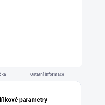
KLADEM
(3 KS)
164
čka
Ostatní informace
lňkové parametry