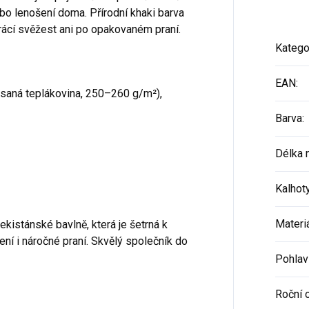
ebo lenošení doma. Přírodní khaki barva
rácí svěžest ani po opakovaném praní.
Katego
EAN
:
saná teplákovina, 250–260 g/m²),
Barva
:
Délka 
Kalhot
Materi
kistánské bavlně, která je šetrná k
ní i náročné praní. Skvělý společník do
Pohlav
Roční 