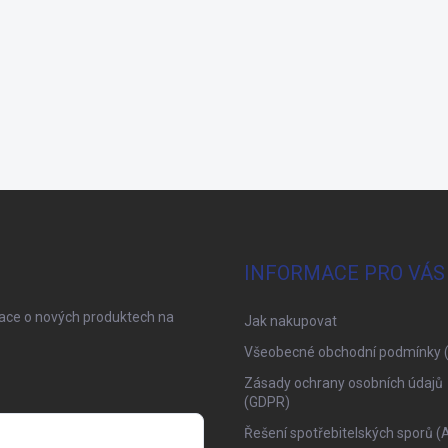
INFORMACE PRO VÁS
mace o nových produktech na
Jak nakupovat
Všeobecné obchodní podmínky 
Zásady ochrany osobních údajů
(GDPR)
Řešení spotřebitelských sporů (