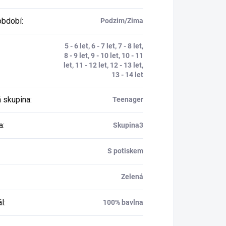
období
:
Podzim/Zima
5 - 6 let, 6 - 7 let, 7 - 8 let,
8 - 9 let, 9 - 10 let, 10 - 11
let, 11 - 12 let, 12 - 13 let,
13 - 14 let
 skupina
:
Teenager
a
:
Skupina3
S potiskem
Zelená
ál
:
100% bavlna