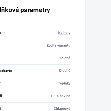
lňkové parametry
rie
:
Kalhoty
Zvolte variantu
Zelená
nohavic
:
Dlouhé
y
:
Tepláky
ál
:
100% bavlna
í
:
Chlapecké