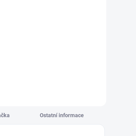
KLADEM
(1 KS)
 bílá
ačka
Ostatní informace