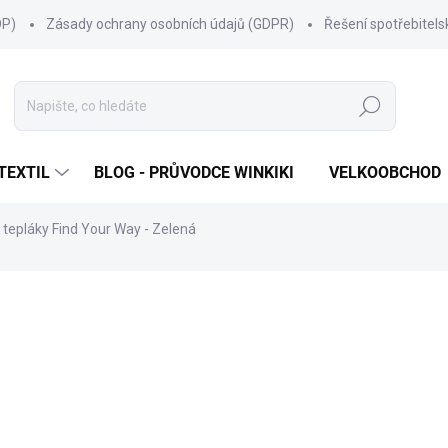
OP)
Zásady ochrany osobních údajů (GDPR)
Řešení spotřebitel
Hledat
TEXTIL
BLOG - PRŮVODCE WINKIKI
VELKOOBCHOD
tepláky Find Your Way - Zelená
NAČKA:
WINKIKI KIDS WEAR
499 Kč
Měrná
ZVOLTE VARIANTU
cena: