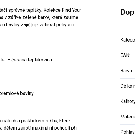
ačí správné tepláky. Kolekce Find Your
Dop
a v zářivé zelené barvě, která zaujme
ou bavlny zajišťuje volnost pohybu i
Katego
EAN
:
ter – česaná teplákovina
Barva
:
Délka 
prémiové bavlny
Kalhot
Materi
eriálech a praktickém střihu, které
dětem zajistí maximální pohodlí při
Pohlav