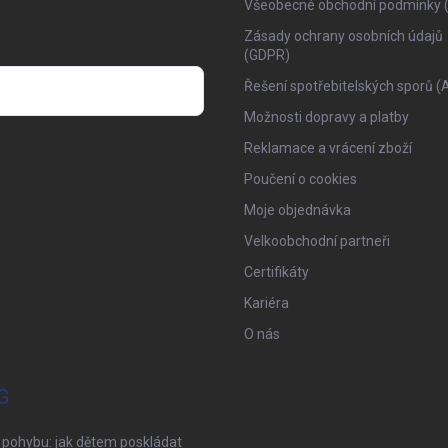
Všeobecné obchodní podmínky 
Zásady ochrany osobních údajů
(GDPR)
Řešení spotřebitelských sporů (
Možnosti dopravy a platby
osobních údajů
Reklamace a vrácení zboží
Poučení o cookies
Moje objednávka
Velkoobchodní partneři
Certifikáty
Kariéra
O nás
G
 pohybu: jak dětem poskládat