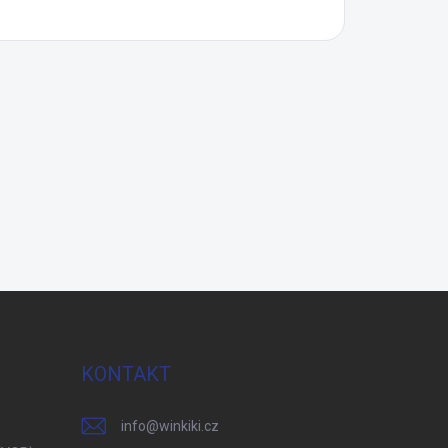
KONTAKT
info
@
winkiki.cz