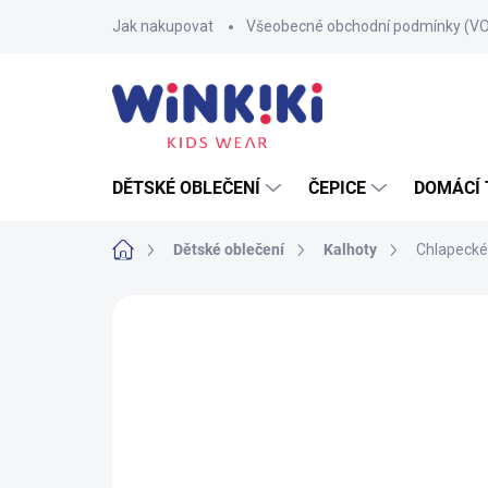
Přejít
Jak nakupovat
Všeobecné obchodní podmínky (V
na
obsah
DĚTSKÉ OBLEČENÍ
ČEPICE
DOMÁCÍ 
Domů
Dětské oblečení
Kalhoty
Chlapecké 
1 hodnocení
Podrobnosti hodnocení
Z
100% BAVLNA