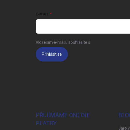
E-MAIL
Vložením e-mailu souhlasíte s
podmínkami ochrany 
Přihlásit se
PŘIJÍMÁME ONLINE
BLO
PLATBY
Jaro v