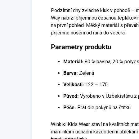
Podzimní dny zvládne kluk v pohodě – st
Way nabízí příjemnou česanou teplákovin
na první pohled. Měkký materiál s převah
příjemné nošení od rána do večera.
Parametry produktu
Materiál:
80 % bavlna, 20 % polyes
Barva:
Zelená
Velikosti:
122 – 170
Původ:
Vyrobeno v Uzbekistánu z 
Péče:
Prát dle pokynů na štítku
Winkiki Kids Wear staví na kvalitních mat
maminkám usnadní každodenní oblékání a 