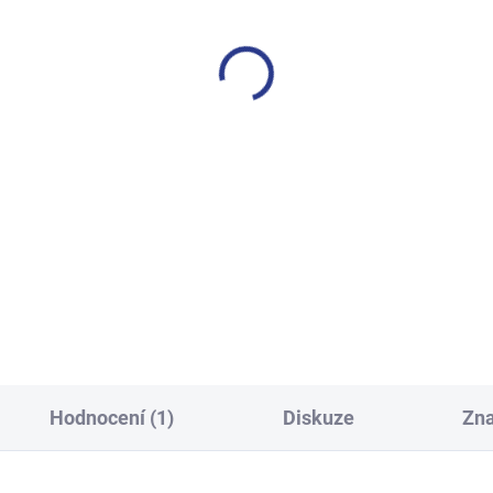
SKLADEM
S
(15 KS)
ívčí tričko Cool Cat - bílá
Chlapecké tričko Horizons -
249 Kč
249 Kč
104
110
116
122
140
158
Hodnocení (1)
Diskuze
Zn