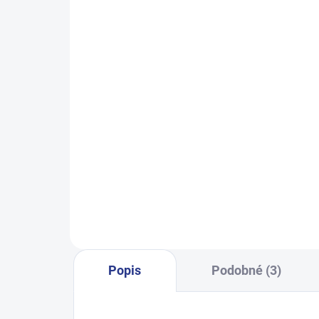
SKLADEM
(30 KS)
Dívčí polo s krátkým rukávem -
D
bílá
399 Kč
98
122
128
134
140
146
152
158
164
170
Popis
Podobné (3)