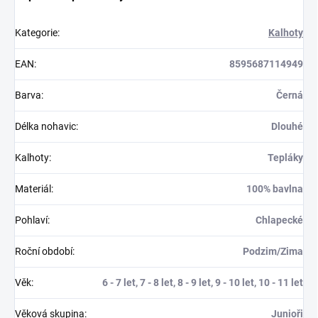
Kategorie
:
Kalhoty
EAN
:
8595687114949
Barva
:
Černá
Délka nohavic
:
Dlouhé
Kalhoty
:
Tepláky
Materiál
:
100% bavlna
Pohlaví
:
Chlapecké
Roční období
:
Podzim/Zima
Věk
:
6 - 7 let, 7 - 8 let, 8 - 9 let, 9 - 10 let, 10 - 11 let
Věková skupina
:
Junioři