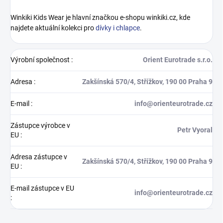
Winkiki Kids Wear je hlavní značkou e-shopu winkiki.cz, kde
najdete aktuální kolekci pro
dívky i chlapce
.
Výrobní společnost
:
Orient Eurotrade s.r.o.
Adresa
:
Zakšínská 570/4, Střížkov, 190 00 Praha 9
E-mail
:
info@orienteurotrade.cz
Zástupce výrobce v
Petr Vyoral
EU
:
Adresa zástupce v
Zakšínská 570/4, Střížkov, 190 00 Praha 9
EU
:
E-mail zástupce v EU
info@orienteurotrade.cz
: