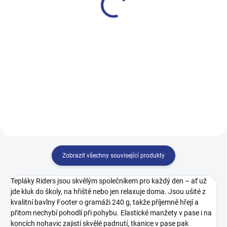
349 Kč
249 Kč
122
128
134
140
128
134
140
146
146
152
158
164
152
170
Zobrazit všechny související produkty
Tepláky Riders jsou skvělým společníkem pro každý den – ať už
jde kluk do školy, na hřiště nebo jen relaxuje doma. Jsou ušité z
kvalitní bavlny Footer o gramáži 240 g, takže příjemně hřejí a
přitom nechybí pohodlí při pohybu. Elastické manžety v pase i na
koncích nohavic zajistí skvělé padnutí, tkanice v pase pak