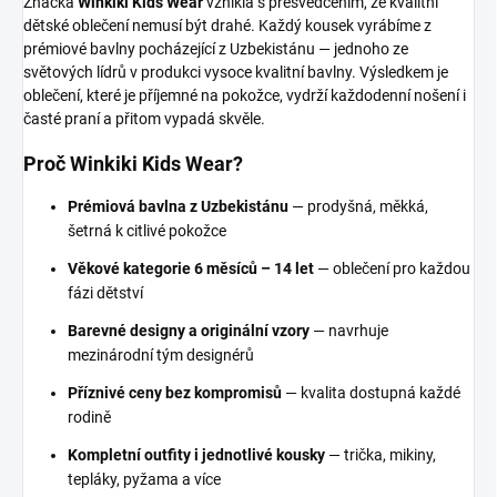
Značka
Winkiki Kids Wear
vznikla s přesvědčením, že kvalitní
dětské oblečení nemusí být drahé. Každý kousek vyrábíme z
prémiové bavlny pocházející z Uzbekistánu — jednoho ze
světových lídrů v produkci vysoce kvalitní bavlny. Výsledkem je
oblečení, které je příjemné na pokožce, vydrží každodenní nošení i
časté praní a přitom vypadá skvěle.
Proč Winkiki Kids Wear?
Prémiová bavlna z Uzbekistánu
— prodyšná, měkká,
šetrná k citlivé pokožce
Věkové kategorie 6 měsíců – 14 let
— oblečení pro každou
fázi dětství
Barevné designy a originální vzory
— navrhuje
mezinárodní tým designérů
Příznivé ceny bez kompromisů
— kvalita dostupná každé
rodině
Kompletní outfity i jednotlivé kousky
— trička, mikiny,
tepláky, pyžama a více