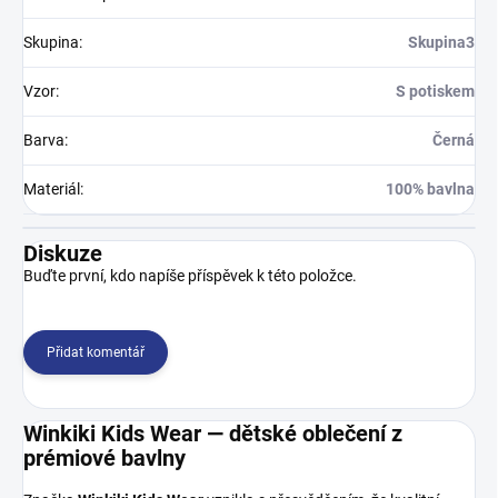
Skupina
:
Skupina3
Vzor
:
S potiskem
Barva
:
Černá
Materiál
:
100% bavlna
Diskuze
Buďte první, kdo napíše příspěvek k této položce.
Přidat komentář
Winkiki Kids Wear — dětské oblečení z
prémiové bavlny