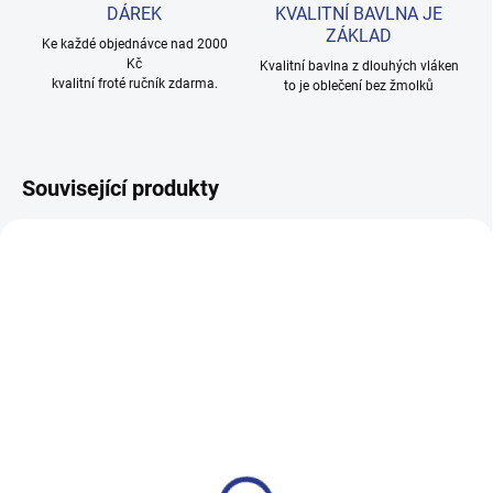
DÁREK
KVALITNÍ BAVLNA JE
ZÁKLAD
Ke každé objednávce nad 2000
Kč
Kvalitní bavlna z dlouhých vláken
kvalitní froté ručník zdarma.
to je oblečení bez žmolků
Související produkty
100% BAVLNA
SKLADEM
SKLADE
(29 KS)
(10 KS
Dětský rolák - černá
Chlapecké tričko Skate
Monster - tmavě modrá