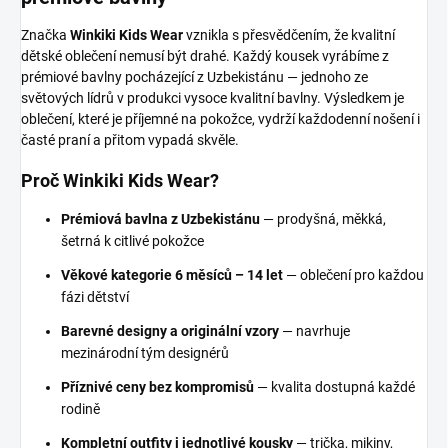
Značka
Winkiki Kids Wear
vznikla s přesvědčením, že kvalitní
dětské oblečení nemusí být drahé. Každý kousek vyrábíme z
prémiové bavlny pocházející z Uzbekistánu — jednoho ze
světových lídrů v produkci vysoce kvalitní bavlny. Výsledkem je
oblečení, které je příjemné na pokožce, vydrží každodenní nošení i
časté praní a přitom vypadá skvěle.
Proč Winkiki Kids Wear?
Prémiová bavlna z Uzbekistánu
— prodyšná, měkká,
šetrná k citlivé pokožce
Věkové kategorie 6 měsíců – 14 let
— oblečení pro každou
fázi dětství
Barevné designy a originální vzory
— navrhuje
mezinárodní tým designérů
Příznivé ceny bez kompromisů
— kvalita dostupná každé
rodině
Kompletní outfity i jednotlivé kousky
— trička, mikiny,