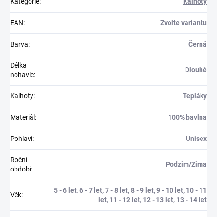
Kategorie
:
Kalhoty
EAN
:
Zvolte variantu
Barva
:
Černá
Délka
Dlouhé
nohavic
:
Kalhoty
:
Tepláky
Materiál
:
100% bavlna
Pohlaví
:
Unisex
Roční
Podzim/Zima
období
:
5 - 6 let, 6 - 7 let, 7 - 8 let, 8 - 9 let, 9 - 10 let, 10 - 11
Věk
:
let, 11 - 12 let, 12 - 13 let, 13 - 14 let