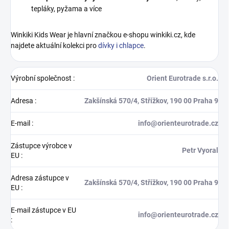
tepláky, pyžama a více
Winkiki Kids Wear je hlavní značkou e-shopu winkiki.cz, kde
najdete aktuální kolekci pro
dívky i chlapce
.
Výrobní společnost
:
Orient Eurotrade s.r.o.
Adresa
:
Zakšínská 570/4, Střížkov, 190 00 Praha 9
E-mail
:
info@orienteurotrade.cz
Zástupce výrobce v
Petr Vyoral
EU
:
Adresa zástupce v
Zakšínská 570/4, Střížkov, 190 00 Praha 9
EU
:
E-mail zástupce v EU
info@orienteurotrade.cz
: