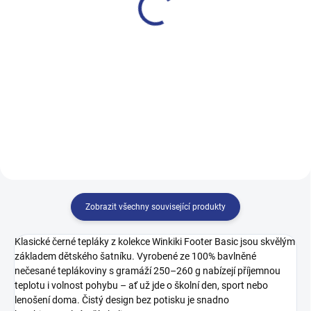
549 Kč
249 Kč
128
140
146
152
158
164
Zobrazit všechny související produkty
Klasické černé tepláky z kolekce Winkiki Footer Basic jsou skvělým
základem dětského šatníku. Vyrobené ze 100% bavlněné
nečesané teplákoviny s gramáží 250–260 g nabízejí příjemnou
teplotu i volnost pohybu – ať už jde o školní den, sport nebo
lenošení doma. Čistý design bez potisku je snadno