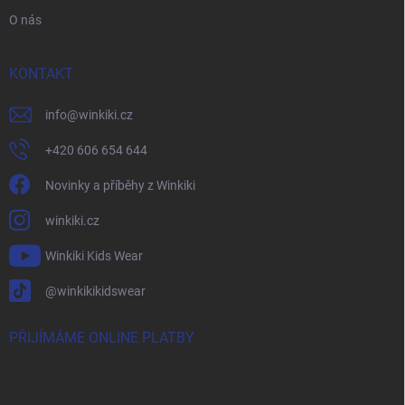
O nás
KONTAKT
info
@
winkiki.cz
+420 606 654 644
Novinky a příběhy z Winkiki
winkiki.cz
Winkiki Kids Wear
@winkikikidswear
PŘIJÍMÁME ONLINE PLATBY