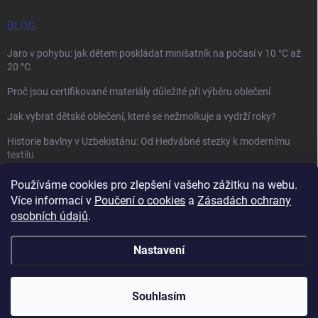
BLOG
Jaro v pohybu: jak dětem poskládat minišatník na počasí v 10 °C až
20 °C
Proč jsou certifikované materiály důležité při výběru oblečení
Jak vybrat dětské oblečení, které se nežmolkuje a vydrží roky?
Historie bavlny v Uzbekistánu: Od Hedvábné stezky k modernímu
textilu
Používáme cookies pro zlepšení vašeho zážitku na webu.
Více informací v
Poučení o cookies
a
Zásadách ochrany
osobních údajů
.
Mamazone |
Allegro.cz
| Řešení sporů on-line
Nastavení
Copyright 2026
Winkiki
. Všechna práva vyhrazena.
Upravit nastavení
cookies
Souhlasím
Vytvořil Shoptet