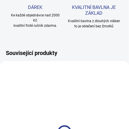
DÁREK
KVALITNÍ BAVLNA JE
ZÁKLAD
Ke každé objednávce nad 2000
Kč
Kvalitní bavlna z dlouhých vláken
kvalitní froté ručník zdarma.
to je oblečení bez žmolků
Související produkty
TIP
100% BAVLNA
100% BAVLNA
SKLADEM
SKLADE
(6 KS)
(20 KS
Dětská mikina s kapucí na zip
Dívčí tričko s krátkým rukáve
- šedá
Icon - červená