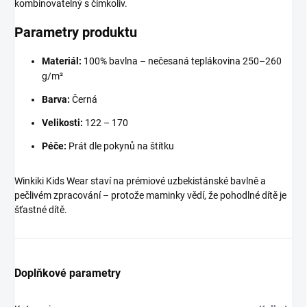
kombinovatelný s čímkoliv.
Parametry produktu
Materiál:
100% bavlna – nečesaná teplákovina 250–260
g/m²
Barva:
Černá
Velikosti:
122 – 170
Péče:
Prát dle pokynů na štítku
Winkiki Kids Wear staví na prémiové uzbekistánské bavlně a
pečlivém zpracování – protože maminky vědí, že pohodlné dítě je
šťastné dítě.
Doplňkové parametry