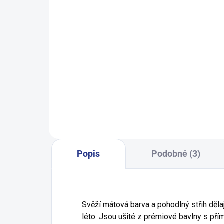
Dívčí mikina Shake - šeříková
Chl
499 Kč
128
134
140
146
152
Popis
Podobné (3)
Svěží mátová barva a pohodlný střih děla
léto. Jsou ušité z prémiové bavlny s pří