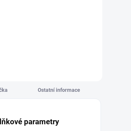
e -
122
čka
Ostatní informace
lňkové parametry