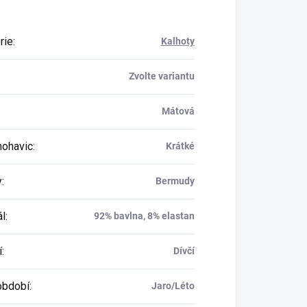
rie
:
Kalhoty
Zvolte variantu
Mátová
nohavic
:
Krátké
y
:
Bermudy
ál
:
92% bavlna, 8% elastan
í
:
Dívčí
období
:
Jaro/Léto