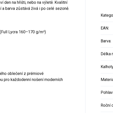
 den na hřišti, nebo na výletě. Kvalitní
 a barva zůstává živá i po celé sezoně.
Katego
EAN
:
 (Full Lycra 160–170 g/m²)
Barva
:
Délka 
Kalhot
kého oblečení z prémiové
ou pro každodenní nošení moderních
Materi
Pohlav
Roční 