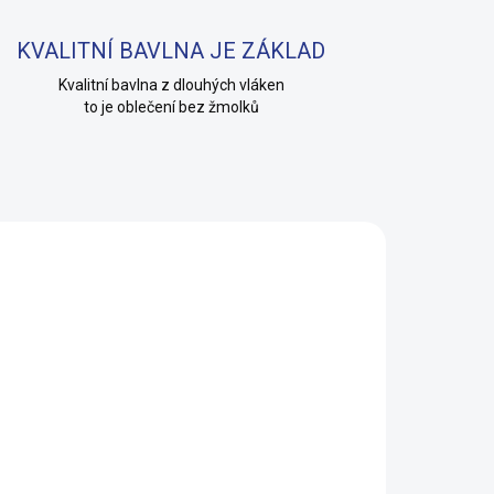
KVALITNÍ BAVLNA JE ZÁKLAD
Kvalitní bavlna z dlouhých vláken
to je oblečení bez žmolků
KLADEM
(9 KS)