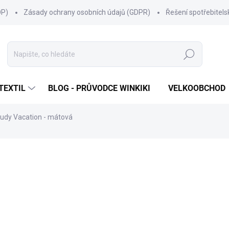
OP)
Zásady ochrany osobních údajů (GDPR)
Řešení spotřebitel
Hledat
TEXTIL
BLOG - PRŮVODCE WINKIKI
VELKOOBCHOD
mudy Vacation - mátová
ní
ZNAČKA:
WINKIKI KIDS WEAR
299 Kč
Měrná
ZVOLTE VARIANTU
cena:
VELIKOST