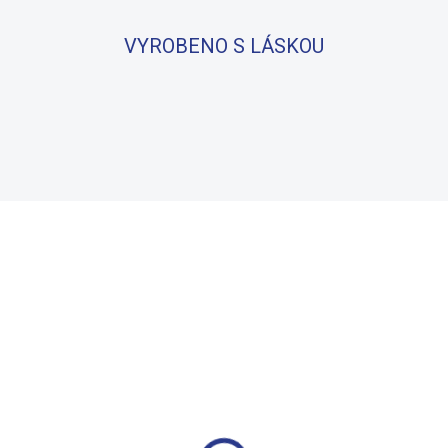
VYROBENO S LÁSKOU
BAVLNA
100% BAVLNA
SKLADEM
S
(4 KS)