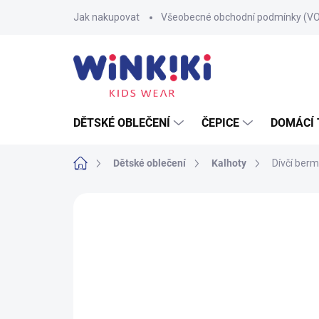
Přejít
Jak nakupovat
Všeobecné obchodní podmínky (V
na
obsah
DĚTSKÉ OBLEČENÍ
ČEPICE
DOMÁCÍ 
Domů
Dětské oblečení
Kalhoty
Dívčí ber
Neohodnoceno
Podrobnosti hodnoce