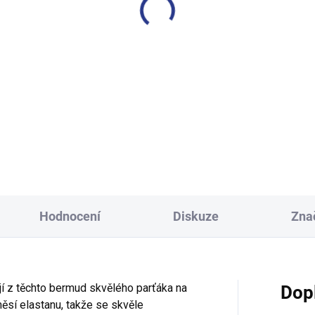
apecké tričko Skate - navy
Dívčí tričko Wonderfull lif
korálová
249 Kč
249 Kč
152
158
98
104
110
116
Hodnocení
Diskuze
Zna
jí z těchto bermud skvělého parťáka na
Dop
měsí elastanu, takže se skvěle