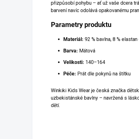
přizpůsobí pohybu – ať už vaše dcera tráví
barvení navíc odolává opakovanému praní
Parametry produktu
Materiál:
92 % bavlna, 8 % elastan
Barva:
Mátová
Velikosti:
140–164
Péče:
Prát dle pokynů na štítku
Winkiki Kids Wear je česká značka děts
uzbekistánské bavlny – navržená s lásk
dětí.