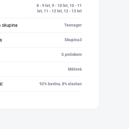
8 - 9 let, 9 - 10 let, 10 - 11
let, 11 - 12 let, 12 - 13 let
 skupina
:
Teenager
a
:
Skupina3
S potiskem
Mátová
ál
:
92% bavlna, 8% elastan