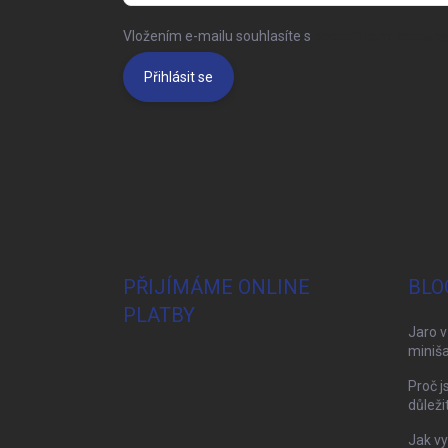
Vložením e-mailu souhlasíte s
podmínkami ochrany 
Přihlásit se
PŘIJÍMÁME ONLINE
BLO
PLATBY
Jaro v
miniša
Proč j
důleži
Jak vy