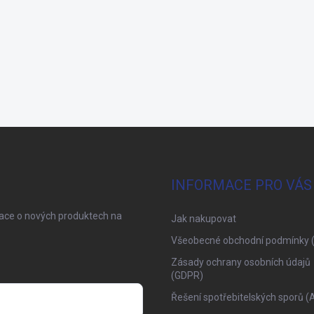
INFORMACE PRO VÁS
mace o nových produktech na
Jak nakupovat
Všeobecné obchodní podmínky 
Zásady ochrany osobních údajů
(GDPR)
Řešení spotřebitelských sporů (