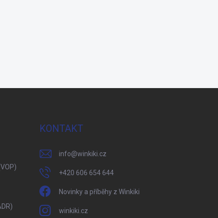
KONTAKT
info
@
winkiki.cz
(VOP)
+420 606 654 644
Novinky a příběhy z Winkiki
ADR)
winkiki.cz