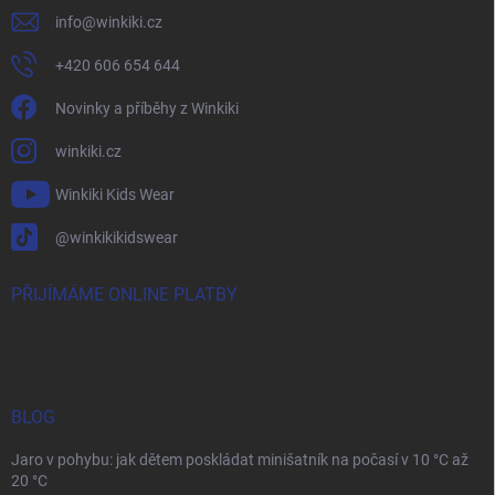
info
@
winkiki.cz
+420 606 654 644
Novinky a příběhy z Winkiki
winkiki.cz
Winkiki Kids Wear
@winkikikidswear
PŘIJÍMÁME ONLINE PLATBY
BLOG
Jaro v pohybu: jak dětem poskládat minišatník na počasí v 10 °C až
20 °C