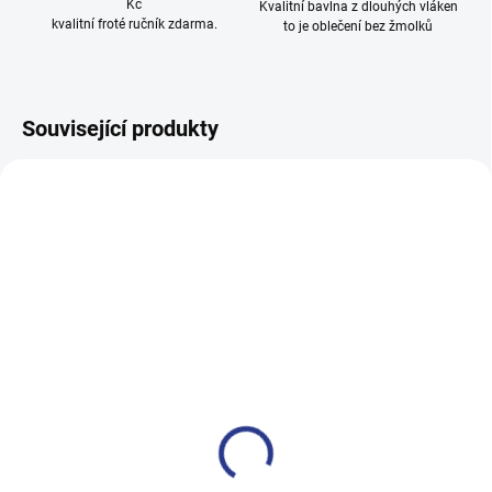
Kč
Kvalitní bavlna z dlouhých vláken
kvalitní froté ručník zdarma.
to je oblečení bez žmolků
Související produkty
100% BAVLNA
SKLADEM
SKLADE
(15 KS)
(30 KS
Dívčí tričko Cool Cat - bílá
Dívčí polo s dlouhým rukáve
- bílá/černá
249 Kč