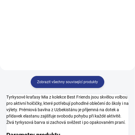
499 Kč
98
104
110
116
122
128
134
140
122
146
152
158
164
170
Zobrazit všechny související produkty
Tyrkysové kraťasy Mia z kolekce Best Friends jsou skvělou volbou
pro aktivní holčičky, které potřebují pohodlné oblečení do školy i na
výlety. Prémiová bavlna z Uzbekistánu je příjemná na dotek a
přídavek elastanu zajišťuje svobodu pohybu při každé aktivitě.
Živá tyrkysová barva si zachová svěžest i po opakovaném praní.