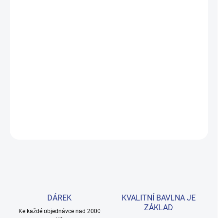
MOŽNOSTI DORUČENÍ
−
+
Přidat do košíku
Pohodlné kraťasy z kolekce Best Friends v živé tyrkysové barvě.
Prémiová bavlna s elastanem zaručuje volnost pohybu a barva
odolá praní. Pro holčičky velikosti 98–122. Provedení: s krátkými
nohavicemi a s potiskem.
DETAILNÍ INFORMACE
ZEPTAT SE
HLÍDAT
DÁREK
KVALITNÍ BAVLNA JE
ZÁKLAD
Ke každé objednávce nad 2000