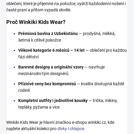
oblečení, které je příjemné na pokožce, vydrží každodenní nošení i
časté praní a přitom vypadá skvěle.
Proč Winkiki Kids Wear?
Prémiová bavlna z Uzbekistánu
— prodyšná, měkká,
šetrná k citlivé pokožce
Věkové kategorie 6 měsíců – 14 let
— oblečení pro každou
fázi dětství
Barevné designy a originální vzory
— navrhuje
mezinárodní tým designérů
Příznivé ceny bez kompromisů
— kvalita dostupná každé
rodině
Kompletní outfity i jednotlivé kousky
— trička, mikiny,
tepláky, pyžama a více
Winkiki Kids Wear je hlavní značkou e-shopu winkiki.cz, kde
najdete aktuální kolekci pro
dívky i chlapce
.