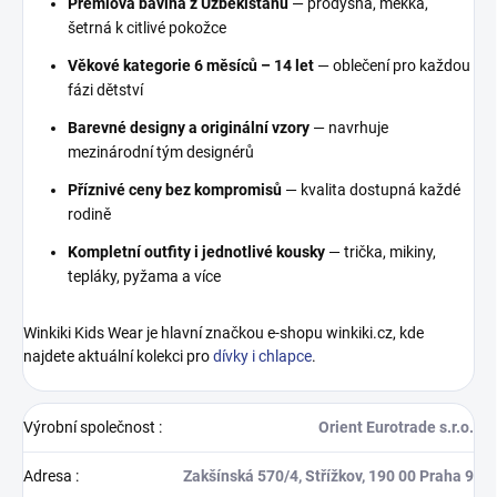
Prémiová bavlna z Uzbekistánu
— prodyšná, měkká,
šetrná k citlivé pokožce
Věkové kategorie 6 měsíců – 14 let
— oblečení pro každou
fázi dětství
Barevné designy a originální vzory
— navrhuje
mezinárodní tým designérů
Příznivé ceny bez kompromisů
— kvalita dostupná každé
rodině
Kompletní outfity i jednotlivé kousky
— trička, mikiny,
tepláky, pyžama a více
Winkiki Kids Wear je hlavní značkou e-shopu winkiki.cz, kde
najdete aktuální kolekci pro
dívky i chlapce
.
Výrobní společnost
:
Orient Eurotrade s.r.o.
Adresa
:
Zakšínská 570/4, Střížkov, 190 00 Praha 9