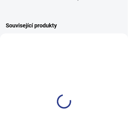
Související produkty
100% BAVLNA
100% BAVLNA
SKLADEM
SKLADE
(1 KS)
(7 KS
Chlapecké tričko Motoclub -
Chlapecké tričko Rodeo - šed
tyrkysová
249 Kč
399 Kč
134
140