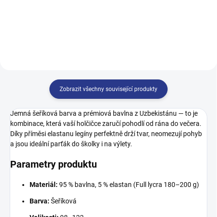
128
134
146
Zobrazit všechny související produkty
Jemná šeříková barva a prémiová bavlna z Uzbekistánu — to je
kombinace, která vaší holčičce zaručí pohodlí od rána do večera.
Díky příměsi elastanu legíny perfektně drží tvar, neomezují pohyb
a jsou ideální parťák do školky i na výlety.
Parametry produktu
Materiál:
95 % bavlna, 5 % elastan (Full lycra 180–200 g)
Barva:
Šeříková