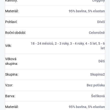
Kalhoty
:
Leggíny
Materiál
:
95% bavlna, 5% elastan
Pohlaví
:
Dívčí
Roční období
:
Celoročně
18 - 24 měsíců, 2 - 3 roky, 3 - 4 roky, 4 - 5 let, 5 - 6
Věk
:
let
Věková
Děti
skupina
:
Skupina
:
Skupina2
Vzor
:
Bez potisku
Barva
:
Šeříková
Materiál
:
95% bavlna, 5% elastan