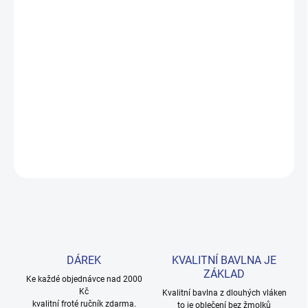
−
+
Přidat do košíku
Měkké dívčí legíny v jemné šeříkové barvě z prémiové bavlny s
elastanem. Pohodlné pro každodenní nošení, dostupné ve
velikostech 98–122. Provedení: s dlouhými nohavicemi a
jednobarevné.
DETAILNÍ INFORMACE
ZEPTAT SE
HLÍDAT
DÁREK
KVALITNÍ BAVLNA JE
ZÁKLAD
Ke každé objednávce nad 2000
Kč
Kvalitní bavlna z dlouhých vláken
kvalitní froté ručník zdarma.
to je oblečení bez žmolků