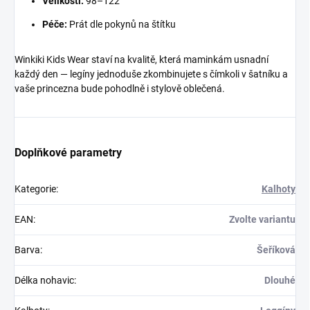
Velikosti:
98–122
Péče:
Prát dle pokynů na štítku
Winkiki Kids Wear staví na kvalitě, která maminkám usnadní
každý den — legíny jednoduše zkombinujete s čímkoli v šatníku a
vaše princezna bude pohodlně i stylově oblečená.
Doplňkové parametry
Kategorie
:
Kalhoty
EAN
:
Zvolte variantu
Barva
:
Šeříková
Délka nohavic
:
Dlouhé