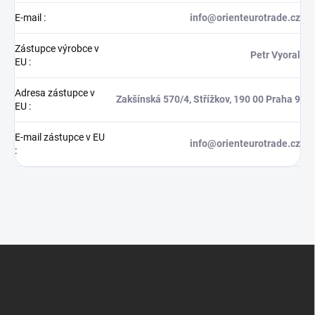
E-mail
:
info@orienteurotrade.cz
Zástupce výrobce v
Petr Vyoral
EU
:
Adresa zástupce v
Zakšínská 570/4, Střížkov, 190 00 Praha 9
EU
:
E-mail zástupce v EU
info@orienteurotrade.cz
:
Z
á
p
a
t