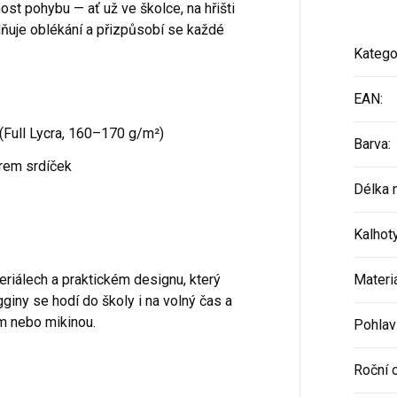
nost pohybu — ať už ve školce, na hřišti
ňuje oblékání a přizpůsobí se každé
Katego
EAN
:
(Full Lycra, 160–170 g/m²)
Barva
:
rem srdíček
Délka 
Kalhot
eriálech a praktickém designu, který
Materi
giny se hodí do školy i na volný čas a
m nebo mikinou.
Pohlav
Roční 