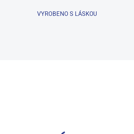
VYROBENO S LÁSKOU
BAVLNA
100% BAVLNA
SKLADEM
S
(2 KS)