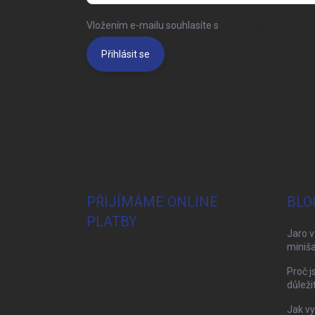
Vložením e-mailu souhlasíte s
podmínkami ochrany 
Přihlásit se
PŘIJÍMÁME ONLINE
BLO
PLATBY
Jaro v
miniša
Proč j
důleži
Jak vy