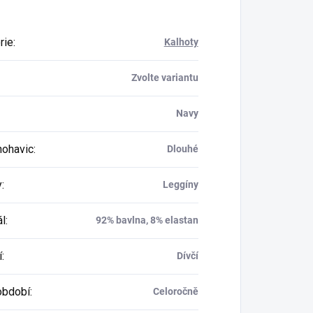
rie
:
Kalhoty
Zvolte variantu
Navy
nohavic
:
Dlouhé
y
:
Leggíny
ál
:
92% bavlna, 8% elastan
í
:
Dívčí
období
:
Celoročně