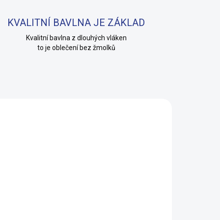
KVALITNÍ BAVLNA JE ZÁKLAD
Kvalitní bavlna z dlouhých vláken
to je oblečení bez žmolků
KLADEM
(5 KS)