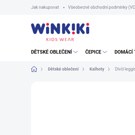
Přejít
Jak nakupovat
Všeobecné obchodní podmínky (V
na
obsah
DĚTSKÉ OBLEČENÍ
ČEPICE
DOMÁCÍ 
Domů
Dětské oblečení
Kalhoty
Dívčí leggi
Neohodnoceno
Podrobnosti hodnoce