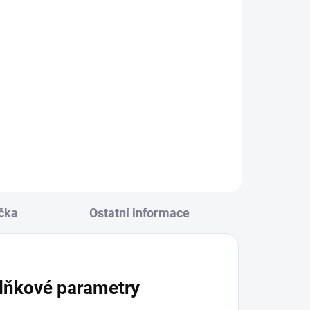
- šedý
8
čka
Ostatní informace
lňkové parametry