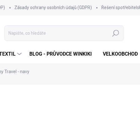
OP)
Zásady ochrany osobních údajů (GDPR)
Řešení spotřebitel
Hledat
TEXTIL
BLOG - PRŮVODCE WINKIKI
VELKOOBCHOD
ny Travel - navy
ní
ZNAČKA:
WINKIKI KIDS WEAR
199 Kč
Měrná
ZVOLTE VARIANTU
cena:
VELIKOST