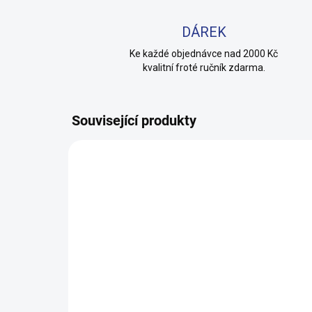
DÁREK
Ke každé objednávce nad 2000 Kč
kvalitní froté ručník zdarma.
Související produkty
100% BAVLNA
100% 
SKLADEM
(3 KS)