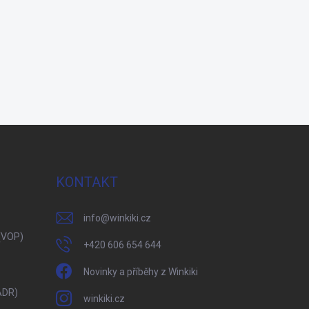
KONTAKT
info
@
winkiki.cz
(VOP)
+420 606 654 644
Novinky a příběhy z Winkiki
ADR)
winkiki.cz