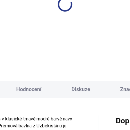
lapecké tričko Motoclub -
Chlapecké tričko Awesome 
červená
melanž
399 Kč
249 Kč
140
140
146
152
15
Hodnocení
Diskuze
Zna
 v klasické tmavě modré barvě navy
Dop
Prémiová bavlna z Uzbekistánu je