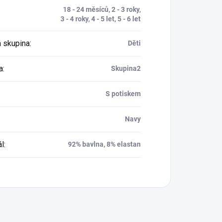
18 - 24 měsíců, 2 - 3 roky,
3 - 4 roky, 4 - 5 let, 5 - 6 let
 skupina
:
Děti
a
:
Skupina2
S potiskem
Navy
ál
:
92% bavlna, 8% elastan