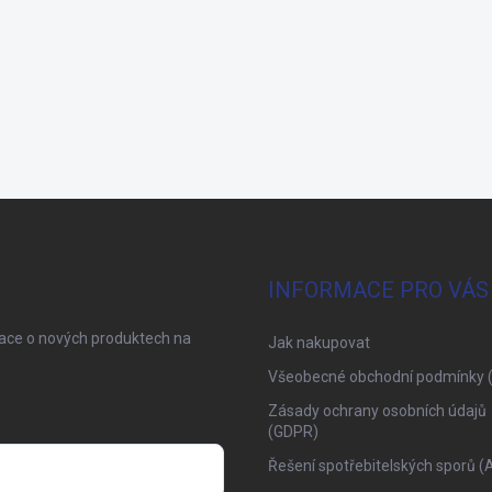
INFORMACE PRO VÁS
mace o nových produktech na
Jak nakupovat
Všeobecné obchodní podmínky 
Zásady ochrany osobních údajů
(GDPR)
Řešení spotřebitelských sporů (