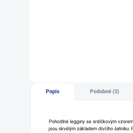
Dívčí tílko JeT'aime - bílá
Ch
199 Kč
140
146
152
158
164
Popis
Podobné (3)
Pohodlné legginy se srdíčkovým vzorem
jsou skvělým základem dívčího šatníku. 