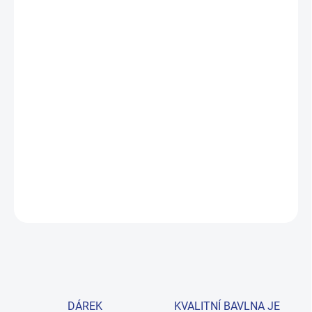
DORUČIT DO:
11.8.2026
MOŽNOSTI
DORUČENÍ
−
+
Přidat do košíku
Pohodlné černé tepláky z prémiové bavlny, které zvládnou školu i
hřiště. Skvělý základ šatníku pro každou holčičku. Provedení: s
dlouhými nohavicemi a s potiskem.
DETAILNÍ INFORMACE
ZEPTAT SE
HLÍDAT
DÁREK
KVALITNÍ BAVLNA JE