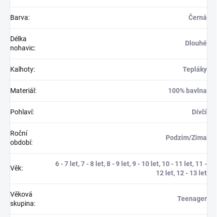
Barva
:
Černá
Délka
Dlouhé
nohavic
:
Kalhoty
:
Tepláky
Materiál
:
100% bavlna
Pohlaví
:
Dívčí
Roční
Podzim/Zima
období
:
6 - 7 let, 7 - 8 let, 8 - 9 let, 9 - 10 let, 10 - 11 let, 11 -
Věk
:
12 let, 12 - 13 let
Věková
Teenager
skupina
: