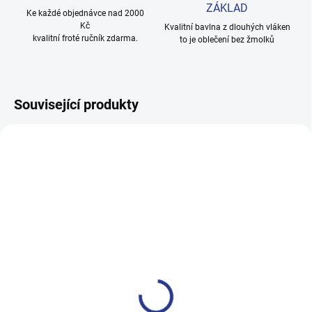
ZÁKLAD
Ke každé objednávce nad 2000
Kč
Kvalitní bavlna z dlouhých vláken
kvalitní froté ručník zdarma.
to je oblečení bez žmolků
Související produkty
100% BAVLNA
100% BAVLNA
SKLADEM
SKLADE
(2 KS)
(8 KS
Chlapecké tričko Graffiti -
Chlapecké tričko s krátkým
černá/šedá
rukávem Play the Game -
černá