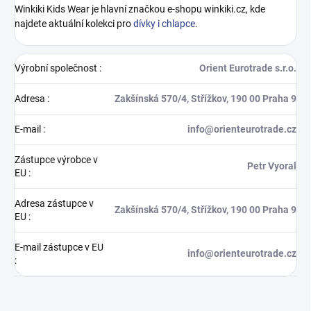
Winkiki Kids Wear je hlavní značkou e-shopu winkiki.cz, kde
najdete aktuální kolekci pro
dívky i chlapce
.
Výrobní společnost
:
Orient Eurotrade s.r.o.
Adresa
:
Zakšínská 570/4, Střížkov, 190 00 Praha 9
E-mail
:
info@orienteurotrade.cz
Zástupce výrobce v
Petr Vyoral
EU
:
Adresa zástupce v
Zakšínská 570/4, Střížkov, 190 00 Praha 9
EU
:
E-mail zástupce v EU
info@orienteurotrade.cz
: