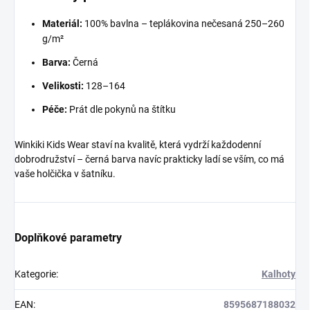
Materiál:
100% bavlna – teplákovina nečesaná 250–260
g/m²
Barva:
Černá
Velikosti:
128–164
Péče:
Prát dle pokynů na štítku
Winkiki Kids Wear staví na kvalitě, která vydrží každodenní
dobrodružství – černá barva navíc prakticky ladí se vším, co má
vaše holčička v šatníku.
Doplňkové parametry
Kategorie
:
Kalhoty
EAN
:
8595687188032