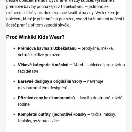
dětské oblečení nemusí být drahé. Každý kousek vyrábíme z
prémiové bavlny pocházející z Uzbekistánu — jednoho ze
světových lídrů v produkci vysoce kvalitní bavlny. Výsledkem je
oblečení, které je příjemné na pokožce, vydrží každodenní nošení i
časté praní a přitom vypadá skvěle.
Proč Winkiki Kids Wear?
Prémiová bavlna z Uzbekistánu
— prodyšná, měkká,
šetrná k citlivé pokožce
Věkové kategorie 6 měsíců – 14 let
— oblečení pro každou
fázi dětství
Barevné designy a originální vzory
— navrhuje
mezinárodní tým designérů
Příznivé ceny bez kompromisů
— kvalita dostupná každé
rodině
Kompletní outfity i jednotlivé kousky
— trička, mikiny,
tepláky, pyžama a více