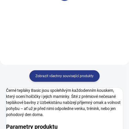
249 Kč
249 Kč
146
128
134
140
146
152
158
164
170
Zobrazit všechny související produkty
Černé tepláky Basic jsou spolehlivým každodenním kouskem,
který ocení holčičky i jejich maminky. Šité z prémiové nečesané
teplákové bavlny z Uzbekistánu nabízejí příjemný omak a volnost
pohybu – ať už je před nimi odpoledne venku, trénink, nebo jen
pohodový den doma.
Parametry produktu