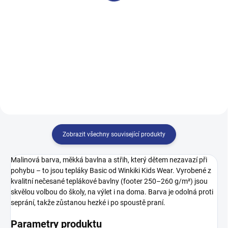
199 Kč
249 Kč
128
134
140
146
128
134
140
146
152
152
Zobrazit všechny související produkty
Malinová barva, měkká bavlna a střih, který dětem nezavazí při
pohybu – to jsou tepláky Basic od Winkiki Kids Wear. Vyrobené z
kvalitní nečesané teplákové bavlny (footer 250–260 g/m²) jsou
skvělou volbou do školy, na výlet i na doma. Barva je odolná proti
seprání, takže zůstanou hezké i po spoustě praní.
Parametry produktu