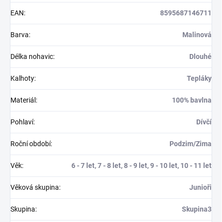
EAN
:
8595687146711
Barva
:
Malinová
Délka nohavic
:
Dlouhé
Kalhoty
:
Tepláky
Materiál
:
100% bavlna
Pohlaví
:
Dívčí
Roční období
:
Podzim/Zima
Věk
:
6 - 7 let, 7 - 8 let, 8 - 9 let, 9 - 10 let, 10 - 11 let
Věková skupina
:
Junioři
Skupina
:
Skupina3