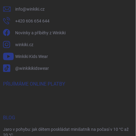
info
@
winkiki.cz
+420 606 654 644
Novinky a příběhy z Winkiki
winkiki.cz
Winkiki Kids Wear
@winkikikidswear
PŘIJÍMÁME ONLINE PLATBY
BLOG
Jaro v pohybu: jak dětem poskládat minišatník na počasí v 10 °C až
20 °C