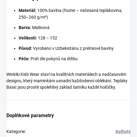
Materiál:
100% bavlna (footer – nečesaná teplákovina,
250–260 g/m²)
Barva:
Malinová
Velikosti:
128 – 152
Původ:
Vyrobeno v Uzbekistánu z prémiové bavlny
Péče:
Prát dle pokynů na štítku
Winkiki Kids Wear staví na kvalitních materiálech a nadčasovém
designu, který maminkám usnadní každodenní oblékání. Tepláky
Basic jsou prostě spolehlivý základ šatníku každé holčičky.
Doplňkové parametry
Kategorie
:
Kalhoty