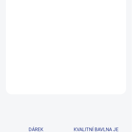
DORUČIT DO:
11.8.2026
MOŽNOSTI
DORUČENÍ
−
+
Přidat do košíku
Pohodlné dívčí tepláky z prémiové 100% bavlny v krásné malinové
barvě. Barva odolná proti seprání, příjemné na dotek – ideální na
každý den. Provedení: s dlouhými nohavicemi a s potiskem.
DETAILNÍ INFORMACE
ZEPTAT SE
HLÍDAT
DÁREK
KVALITNÍ BAVLNA JE