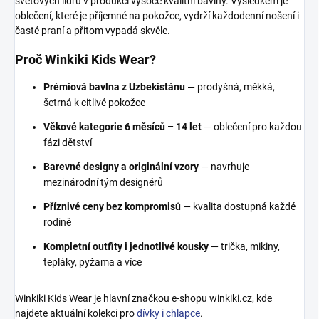
světových lídrů v produkci vysoce kvalitní bavlny. Výsledkem je
oblečení, které je příjemné na pokožce, vydrží každodenní nošení i
časté praní a přitom vypadá skvěle.
Proč Winkiki Kids Wear?
Prémiová bavlna z Uzbekistánu
— prodyšná, měkká,
šetrná k citlivé pokožce
Věkové kategorie 6 měsíců – 14 let
— oblečení pro každou
fázi dětství
Barevné designy a originální vzory
— navrhuje
mezinárodní tým designérů
Příznivé ceny bez kompromisů
— kvalita dostupná každé
rodině
Kompletní outfity i jednotlivé kousky
— trička, mikiny,
tepláky, pyžama a více
Winkiki Kids Wear je hlavní značkou e-shopu winkiki.cz, kde
najdete aktuální kolekci pro
dívky i chlapce
.