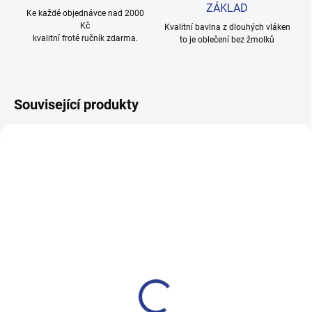
ZÁKLAD
Ke každé objednávce nad 2000
Kč
Kvalitní bavlna z dlouhých vláken
kvalitní froté ručník zdarma.
to je oblečení bez žmolků
Související produkty
100% BAVLNA
100% BAVLNA
SKLADEM
SKLADE
(5 KS)
(18 KS
Chlapecké tílko Game ON -
Chlapecké tričko We Will Roc
černá
You - navy