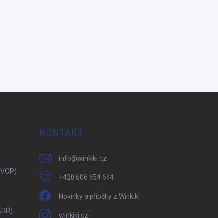
KONTAKT
info
@
winkiki.cz
(VOP)
+420 606 654 644
Novinky a příběhy z Winkiki
ADR)
winkiki.cz