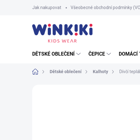
Přejít
Jak nakupovat
Všeobecné obchodní podmínky (V
na
obsah
DĚTSKÉ OBLEČENÍ
ČEPICE
DOMÁCÍ 
Domů
Dětské oblečení
Kalhoty
Dívčí tepl
Neohodnoceno
Podrobnosti hodnoce
100% BAVLNA