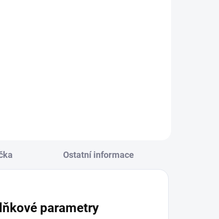
KLADEM
(2 KS)
ysová
122
čka
Ostatní informace
lňkové parametry