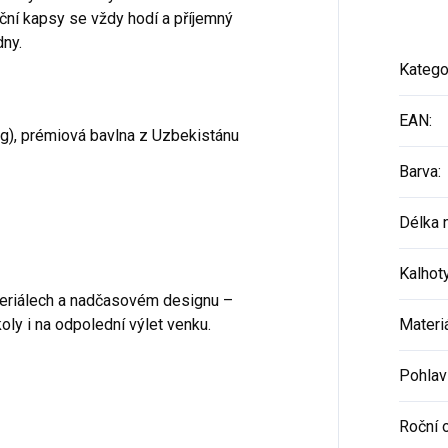
ní kapsy se vždy hodí a příjemný
dny.
Katego
EAN
:
g), prémiová bavlna z Uzbekistánu
Barva
:
Délka 
Kalhot
ateriálech a nadčasovém designu –
oly i na odpolední výlet venku.
Materi
Pohlav
Roční 