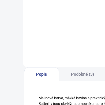
SKLADEM
(5 KS)
Dívčí top Balónky - tyrkysová
Chl
249 Kč
98
104
110
116
122
Popis
Podobné (3)
Malinová barva, měkká bavlna a praktický
Butterfly jsou skvělým pomocníkem pro 