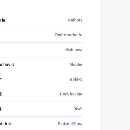
rie
:
Kalhoty
Zvolte variantu
Malinová
nohavic
:
Dlouhé
y
:
Tepláky
ál
:
100% bavlna
í
:
Dívčí
období
:
Podzim/Zima