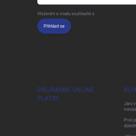
Vložením e-mailu souhlasíte s
podmínkami ochrany 
Přihlásit se
PŘIJÍMÁME ONLINE
BLO
PLATBY
Jaro v
miniša
Proč j
důleži