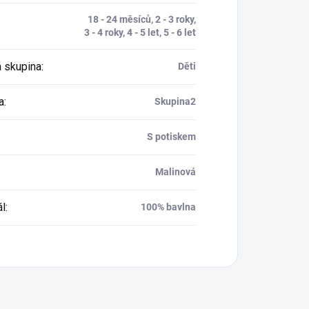
18 - 24 měsíců, 2 - 3 roky,
3 - 4 roky, 4 - 5 let, 5 - 6 let
 skupina
:
Děti
a
:
Skupina2
S potiskem
Malinová
ál
:
100% bavlna