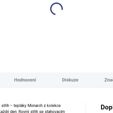
SKLADEM
S
(2 KS)
apecké tričko Icons - khaki
Dívčí tričko Cool Cat - tyrk
249 Kč
249 Kč
140
98
104
110
116
Hodnocení
Diskuze
Zna
 střih – tepláky Monarch z kolekce
Dop
každý den. Rovný střih se stahovacím