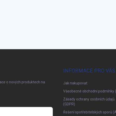
INFORMACE PRO VÁS
mace o nových produktech na
Jak nakupovat
Všeobecné obchodní podmínky 
Zásady ochrany osobních údajů
(GDPR)
Řešení spotřebitelských sporů (