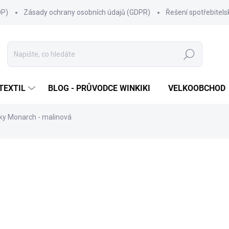
OP)
Zásady ochrany osobních údajů (GDPR)
Řešení spotřebitel
Hledat
TEXTIL
BLOG - PRŮVODCE WINKIKI
VELKOOBCHOD
áky Monarch - malinová
ní
ZNAČKA:
WINKIKI KIDS WEAR
299 Kč
Měrná
ZVOLTE VARIANTU
cena:
VELIKOST