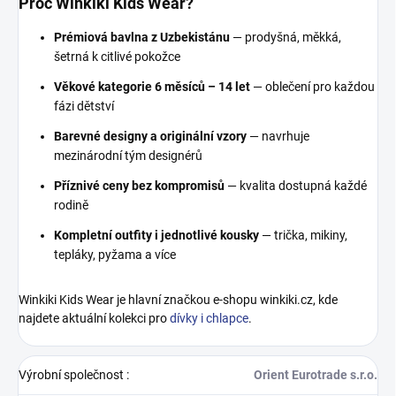
Proč Winkiki Kids Wear?
Prémiová bavlna z Uzbekistánu
— prodyšná, měkká,
šetrná k citlivé pokožce
Věkové kategorie 6 měsíců – 14 let
— oblečení pro každou
fázi dětství
Barevné designy a originální vzory
— navrhuje
mezinárodní tým designérů
Příznivé ceny bez kompromisů
— kvalita dostupná každé
rodině
Kompletní outfity i jednotlivé kousky
— trička, mikiny,
tepláky, pyžama a více
Winkiki Kids Wear je hlavní značkou e-shopu winkiki.cz, kde
najdete aktuální kolekci pro
dívky i chlapce
.
Výrobní společnost
:
Orient Eurotrade s.r.o.