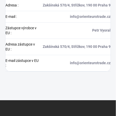
Adresa
:
Zakšínská 570/4, Střížkov, 190 00 Praha 9
E-mail
:
info@orienteurotrade.cz
Zástupce výrobce v
Petr Vyoral
EU
:
Adresa zástupce v
Zakšínská 570/4, Střížkov, 190 00 Praha 9
EU
:
E-mail zástupce v EU
info@orienteurotrade.cz
:
Z
á
p