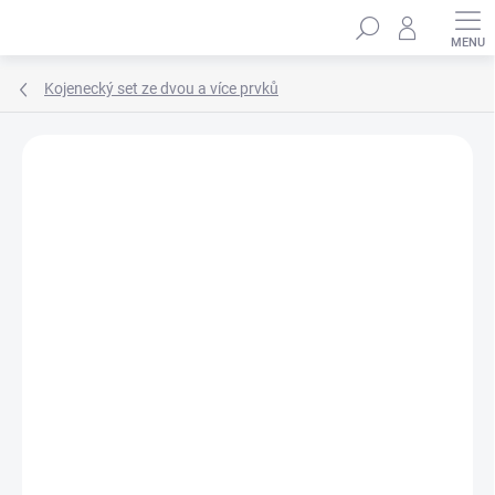
Přejít
Hledat
na
obsah
Kojenecký set ze dvou a více prvků
Podrobnosti hodnocení
Neohodnoceno
ZNAČKA:
WINKIKI KIDS WEAR
100% BAVLNA