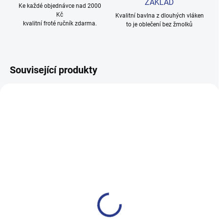
ZÁKLAD
Ke každé objednávce nad 2000
Kč
Kvalitní bavlna z dlouhých vláken
kvalitní froté ručník zdarma.
to je oblečení bez žmolků
Související produkty
100% BAVLNA
100% BAVLNA
SKLADEM
SKLADE
(3 KS)
(5 KS
Dívčí dupačky Cat - fuchsie
Chlapecké dupačky Krab -
šedý melanž