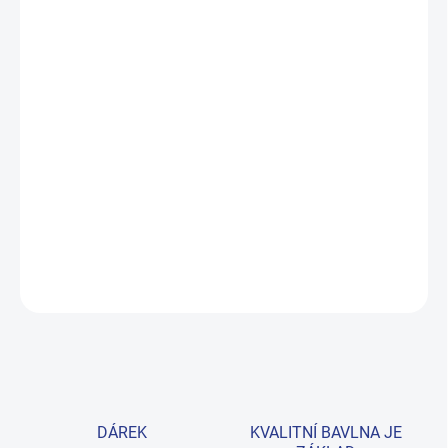
MŮŽEME DORUČIT DO:
ZVOLTE VARIANTU
MOŽNOSTI DORUČENÍ
−
+
Přidat do košíku
Roztomilý set pro malé gentlemany – body s krokodýlem a
nápisem Cool Dude v šedém melanži a navy tepláčky. Vše z
prémiové bavlny. Provedení: s potiskem.
DETAILNÍ INFORMACE
ZEPTAT SE
HLÍDAT
DÁREK
KVALITNÍ BAVLNA JE