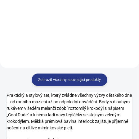
299 Kč
399 Kč
62
68
62
68
74
80
Zobrazit všechny související produkty
Praktický a stylový set, který zvládne všechny výzvy dětského dne
– od ranního mazlení až po odpolední dovádění. Body s dlouhým
rukávem v šedém melanži zdobí roztomilý krokodýl s nápisem
„Cool Dude" a k němu ladí navy tepláčky se stejným zeleným
krokodýlem. Měkká prémiová bavlna interlock zajišťuje příjemné
nošení na citlivé miminkovské pleti.