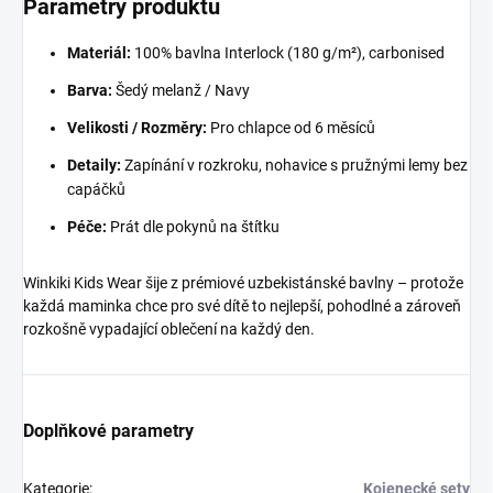
Parametry produktu
Materiál:
100% bavlna Interlock (180 g/m²), carbonised
Barva:
Šedý melanž / Navy
Velikosti / Rozměry:
Pro chlapce od 6 měsíců
Detaily:
Zapínání v rozkroku, nohavice s pružnými lemy bez
capáčků
Péče:
Prát dle pokynů na štítku
Winkiki Kids Wear šije z prémiové uzbekistánské bavlny – protože
každá maminka chce pro své dítě to nejlepší, pohodlné a zároveň
rozkošně vypadající oblečení na každý den.
Doplňkové parametry
Kategorie
:
Kojenecké sety