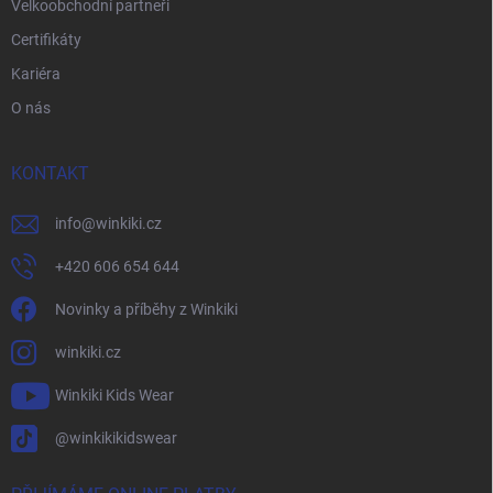
Velkoobchodní partneři
Certifikáty
Kariéra
O nás
KONTAKT
info
@
winkiki.cz
+420 606 654 644
Novinky a příběhy z Winkiki
winkiki.cz
Winkiki Kids Wear
@winkikikidswear