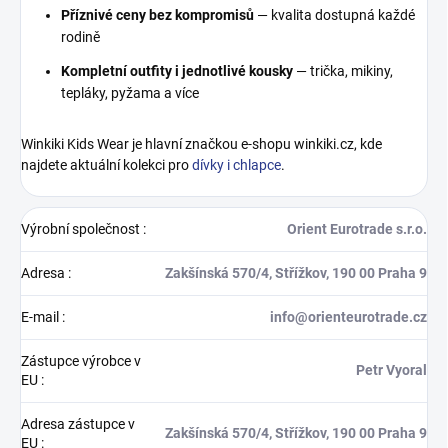
Příznivé ceny bez kompromisů
— kvalita dostupná každé
rodině
Kompletní outfity i jednotlivé kousky
— trička, mikiny,
tepláky, pyžama a více
Winkiki Kids Wear je hlavní značkou e-shopu winkiki.cz, kde
najdete aktuální kolekci pro
dívky i chlapce
.
Výrobní společnost
:
Orient Eurotrade s.r.o.
Adresa
:
Zakšínská 570/4, Střížkov, 190 00 Praha 9
E-mail
:
info@orienteurotrade.cz
Zástupce výrobce v
Petr Vyoral
EU
:
Adresa zástupce v
Zakšínská 570/4, Střížkov, 190 00 Praha 9
EU
: