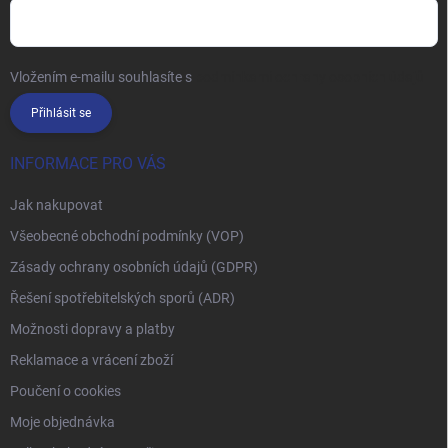
Vložením e-mailu souhlasíte s
podmínkami ochrany osobních údajů
Přihlásit se
INFORMACE PRO VÁS
Jak nakupovat
Všeobecné obchodní podmínky (VOP)
Zásady ochrany osobních údajů (GDPR)
Řešení spotřebitelských sporů (ADR)
Možnosti dopravy a platby
Reklamace a vrácení zboží
Poučení o cookies
Moje objednávka