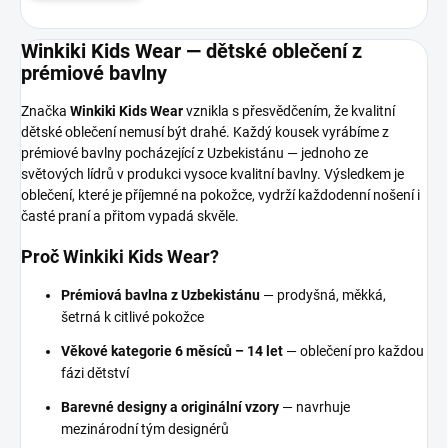
Winkiki Kids Wear — dětské oblečení z
prémiové bavlny
Značka
Winkiki Kids Wear
vznikla s přesvědčením, že kvalitní
dětské oblečení nemusí být drahé. Každý kousek vyrábíme z
prémiové bavlny pocházející z Uzbekistánu — jednoho ze
světových lídrů v produkci vysoce kvalitní bavlny. Výsledkem je
oblečení, které je příjemné na pokožce, vydrží každodenní nošení i
časté praní a přitom vypadá skvěle.
Proč Winkiki Kids Wear?
Prémiová bavlna z Uzbekistánu
— prodyšná, měkká,
šetrná k citlivé pokožce
Věkové kategorie 6 měsíců – 14 let
— oblečení pro každou
fázi dětství
Barevné designy a originální vzory
— navrhuje
mezinárodní tým designérů