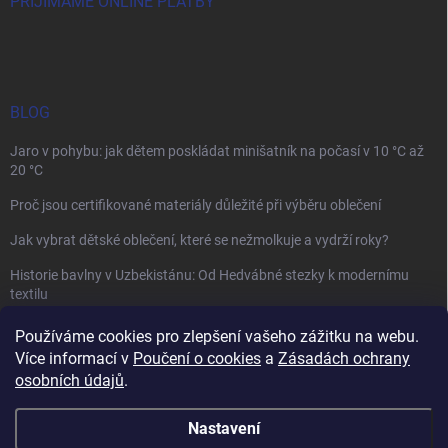
PŘIJÍMÁME ONLINE PLATBY
BLOG
Jaro v pohybu: jak dětem poskládat minišatník na počasí v 10 °C až
20 °C
Proč jsou certifikované materiály důležité při výběru oblečení
Jak vybrat dětské oblečení, které se nežmolkuje a vydrží roky?
Historie bavlny v Uzbekistánu: Od Hedvábné stezky k modernímu
textilu
Používáme cookies pro zlepšení vašeho zážitku na webu.
Více informací v
Poučení o cookies
a
Zásadách ochrany
osobních údajů
.
Mamazone |
Allegro.cz
| Řešení sporů on-line
Nastavení