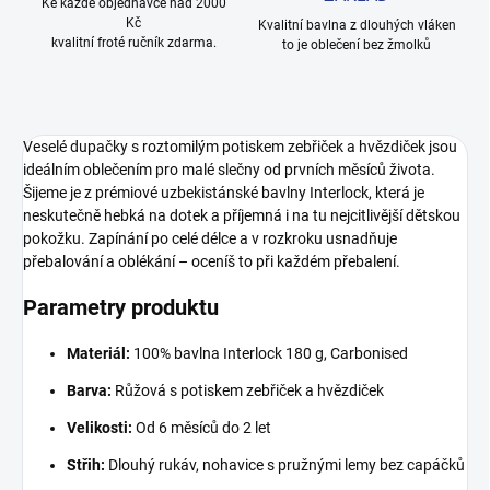
Ke každé objednávce nad 2000
Kč
Kvalitní bavlna z dlouhých vláken
kvalitní froté ručník zdarma.
to je oblečení bez žmolků
Veselé dupačky s roztomilým potiskem zebřiček a hvězdiček jsou
ideálním oblečením pro malé slečny od prvních měsíců života.
Šijeme je z prémiové uzbekistánské bavlny Interlock, která je
neskutečně hebká na dotek a příjemná i na tu nejcitlivější dětskou
pokožku. Zapínání po celé délce a v rozkroku usnadňuje
přebalování a oblékání – oceníš to při každém přebalení.
Parametry produktu
Materiál:
100% bavlna Interlock 180 g, Carbonised
Barva:
Růžová s potiskem zebřiček a hvězdiček
Velikosti:
Od 6 měsíců do 2 let
Střih:
Dlouhý rukáv, nohavice s pružnými lemy bez capáčků