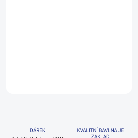
DO:
ZVOLTE VARIANTU
MOŽNOSTI DORUČENÍ
−
+
Přidat do košíku
Roztomilé dupačky s veselými zebřičkami a hvězdičkami potěší
každou malou slečnu. Prémiová bavlna zaručuje měkkost a
pohodlí po celý den. Provedení: s potiskem.
DETAILNÍ INFORMACE
ZEPTAT SE
HLÍDAT
DÁREK
KVALITNÍ BAVLNA JE
ZÁKLAD