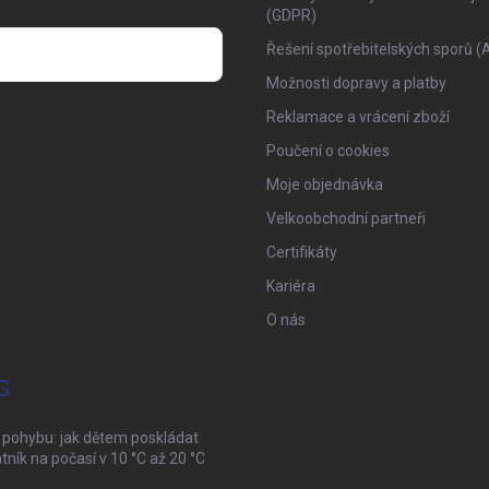
(GDPR)
Řešení spotřebitelských sporů (
Možnosti dopravy a platby
osobních údajů
Reklamace a vrácení zboží
Poučení o cookies
Moje objednávka
Velkoobchodní partneři
Certifikáty
Kariéra
O nás
G
 pohybu: jak dětem poskládat
tník na počasí v 10 °C až 20 °C