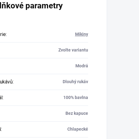
lňkové parametry
rie
:
Mikiny
Zvolte variantu
Modrá
rukávů
:
Dlouhý rukáv
ál
:
100% bavlna
Bez kapuce
í
:
Chlapecké