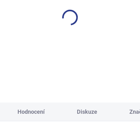
SKLADEM
S
(3 KS)
ecké tepláky Maybe - černá
Dívčí tepláky Weekend - fi
499 Kč
499 Kč
134
140
146
152
140
146
152
158
158
164
170
Hodnocení
Diskuze
Zna