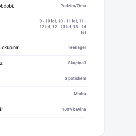
období
:
Podzim/Zima
9 - 10 let, 10 - 11 let, 11 -
12 let, 12 - 13 let, 13 - 14
let
 skupina
:
Teenager
a
:
Skupina3
S potiskem
Modrá
ál
:
100% bavlna