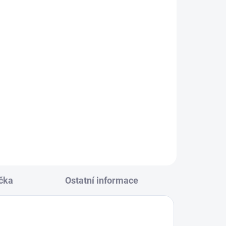
KLADEM
(2 KS)
alová
164
čka
Ostatní informace