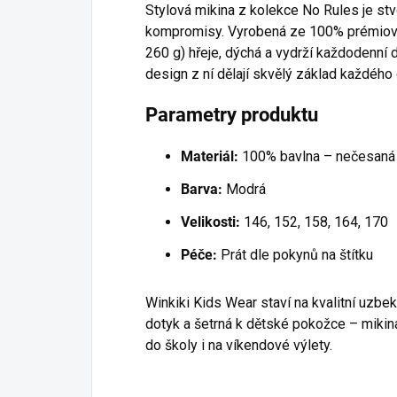
Stylová mikina z kolekce No Rules je stvo
kompromisy. Vyrobená ze 100% prémiové
260 g) hřeje, dýchá a vydrží každodenní 
design z ní dělají skvělý základ každého o
Parametry produktu
Materiál:
100% bavlna – nečesaná
Barva:
Modrá
Velikosti:
146, 152, 158, 164, 170
Péče:
Prát dle pokynů na štítku
Winkiki Kids Wear staví na kvalitní uzbek
dotyk a šetrná k dětské pokožce – mikin
do školy i na víkendové výlety.