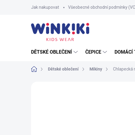
Přejít
Jak nakupovat
Všeobecné obchodní podmínky (V
na
obsah
DĚTSKÉ OBLEČENÍ
ČEPICE
DOMÁCÍ 
Domů
Dětské oblečení
Mikiny
Chlapecká m
Neohodnoceno
Podrobnosti hodnoce
100% BAVLNA