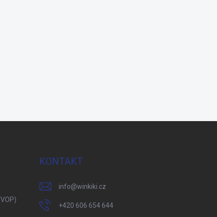
KONTAKT
info
@
winkiki.cz
(VOP)
+420 606 654 644