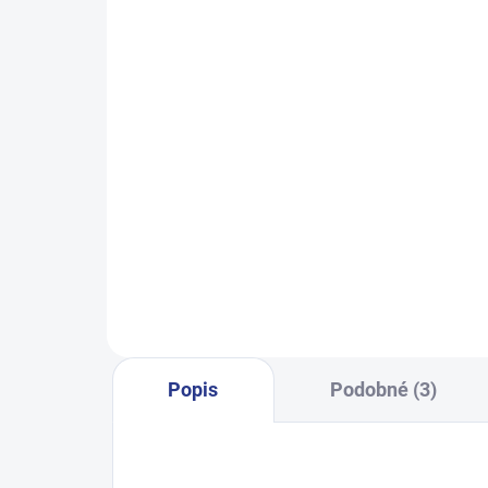
SKLADEM
(24 KS)
Dívčí tepláky Sport - černá
Chlap
499 Kč
122
128
134
140
146
128
152
158
164
Popis
Podobné (3)