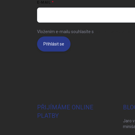
E-MAIL
Vložením e-mailu souhlasíte s
podmínkami ochrany 
Přihlásit se
PŘIJÍMÁME ONLINE
BLO
PLATBY
Jaro v
miniša