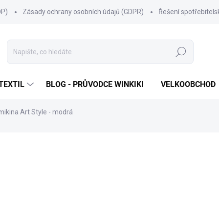
OP)
Zásady ochrany osobních údajů (GDPR)
Řešení spotřebitel
Hledat
TEXTIL
BLOG - PRŮVODCE WINKIKI
VELKOOBCHOD
ikina Art Style - modrá
ní
ZNAČKA:
WINKIKI KIDS WEAR
599 Kč
Měrná
ZVOLTE VARIANTU
cena:
VELIKOST