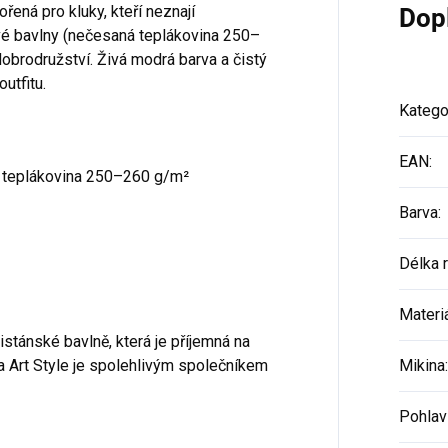
řená pro kluky, kteří neznají
Dop
 bavlny (nečesaná teplákovina 250–
dobrodružství. Živá modrá barva a čistý
utfitu.
Katego
EAN
:
 teplákovina 250–260 g/m²
Barva
:
Délka 
Materi
istánské bavlně, která je příjemná na
a Art Style je spolehlivým společníkem
Mikina
:
Pohlav