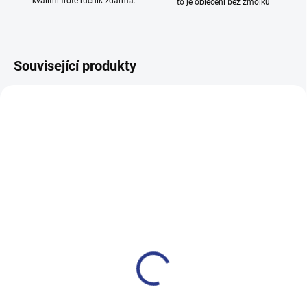
kvalitní froté ručník zdarma.
to je oblečení bez žmolků
Související produkty
100% BAVLNA
100% BAVLNA
SKLADEM
SKLADE
(24 KS)
(14 KS
Dívčí tepláky Sport - černá
Chlapecké tepláky No More
Limits - Khaki
499 Kč
499 Kč
122
128
134
140