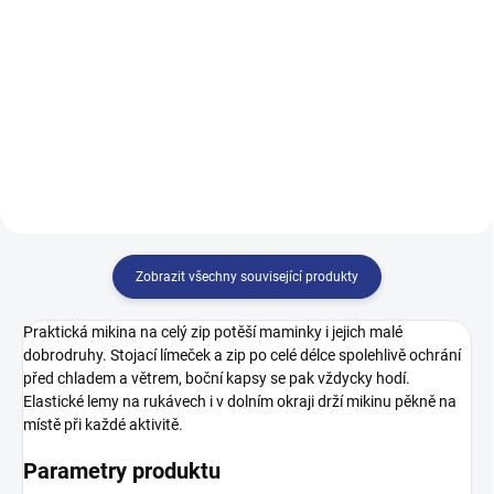
122
128
134
140
146
152
158
164
146
152
158
164
170
Zobrazit všechny související produkty
Praktická mikina na celý zip potěší maminky i jejich malé
dobrodruhy. Stojací límeček a zip po celé délce spolehlivě ochrání
před chladem a větrem, boční kapsy se pak vždycky hodí.
Elastické lemy na rukávech i v dolním okraji drží mikinu pěkně na
místě při každé aktivitě.
Parametry produktu