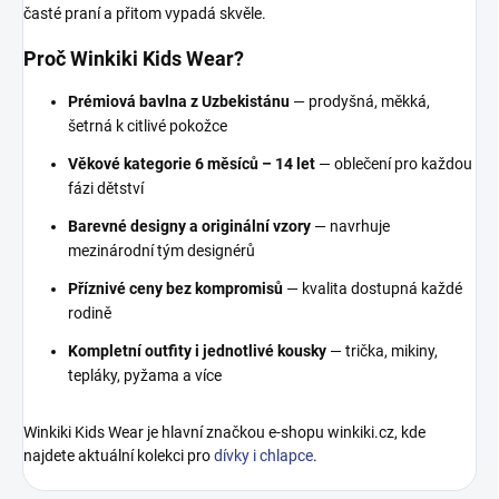
časté praní a přitom vypadá skvěle.
Proč Winkiki Kids Wear?
Prémiová bavlna z Uzbekistánu
— prodyšná, měkká,
šetrná k citlivé pokožce
Věkové kategorie 6 měsíců – 14 let
— oblečení pro každou
fázi dětství
Barevné designy a originální vzory
— navrhuje
mezinárodní tým designérů
Příznivé ceny bez kompromisů
— kvalita dostupná každé
rodině
Kompletní outfity i jednotlivé kousky
— trička, mikiny,
tepláky, pyžama a více
Winkiki Kids Wear je hlavní značkou e-shopu winkiki.cz, kde
najdete aktuální kolekci pro
dívky i chlapce
.