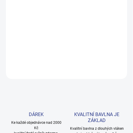
MOŽNOSTI DORUČENÍ
−
+
Přidat do košíku
Pohodlná chlapecká mikina na zip s kapsami a stojáčkem. Šitá z
prémiové bavlny, ideální na každodenní nošení i chladnější dny.
Provedení: s dlouhým rukávem a s potiskem.
DETAILNÍ INFORMACE
ZEPTAT SE
HLÍDAT
DÁREK
KVALITNÍ BAVLNA JE
ZÁKLAD
Ke každé objednávce nad 2000
Kč
Kvalitní bavlna z dlouhých vláken