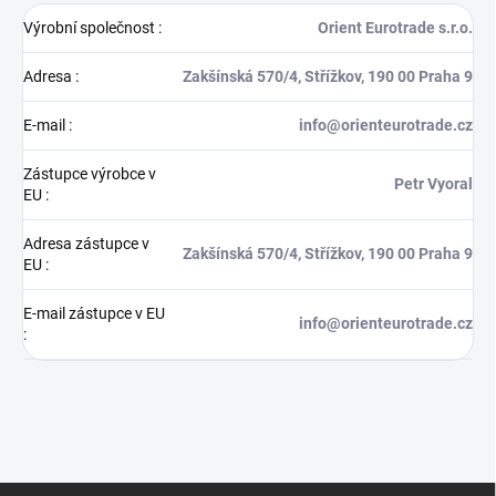
Výrobní společnost
:
Orient Eurotrade s.r.o.
Adresa
:
Zakšínská 570/4, Střížkov, 190 00 Praha 9
E-mail
:
info@orienteurotrade.cz
Zástupce výrobce v
Petr Vyoral
EU
:
Adresa zástupce v
Zakšínská 570/4, Střížkov, 190 00 Praha 9
EU
:
E-mail zástupce v EU
info@orienteurotrade.cz
:
Z