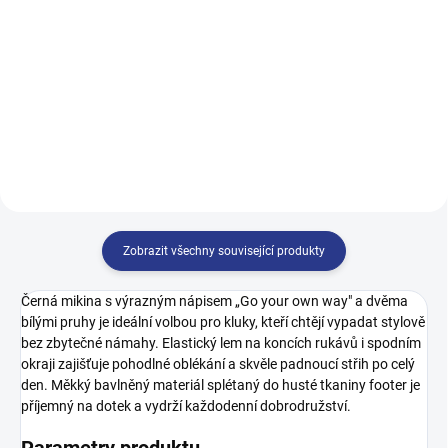
128
134
140
146
122
128
134
140
152
158
164
170
146
152
158
164
170
Zobrazit všechny související produkty
Černá mikina s výrazným nápisem „Go your own way" a dvěma
bílými pruhy je ideální volbou pro kluky, kteří chtějí vypadat stylově
bez zbytečné námahy. Elastický lem na koncích rukávů i spodním
okraji zajišťuje pohodlné oblékání a skvěle padnoucí střih po celý
den. Měkký bavlněný materiál splétaný do husté tkaniny footer je
příjemný na dotek a vydrží každodenní dobrodružství.