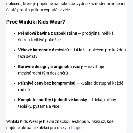
oblečení, které je příjemné na pokožce, vydrží každodenní nošení i
časté praní a přitom vypadá skvěle.
Proč Winkiki Kids Wear?
Prémiová bavlna z Uzbekistánu
— prodyšná, měkká,
šetrná k citlivé pokožce
Věkové kategorie 6 měsíců – 14 let
— oblečení pro každou
fázi dětství
Barevné designy a originální vzory
— navrhuje
mezinárodní tým designérů
Příznivé ceny bez kompromisů
— kvalita dostupná každé
rodině
Kompletní outfity i jednotlivé kousky
— trička, mikiny,
tepláky, pyžama a více
Winkiki Kids Wear je hlavní značkou e-shopu winkiki.cz, kde
najdete aktuální kolekci pro
dívky i chlapce
.