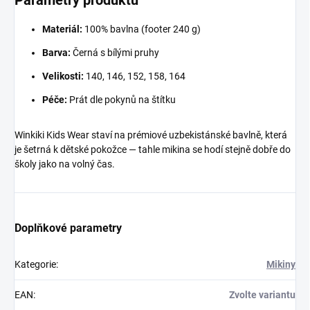
Parametry produktu
Materiál:
100% bavlna (footer 240 g)
Barva:
Černá s bílými pruhy
Velikosti:
140, 146, 152, 158, 164
Péče:
Prát dle pokynů na štítku
Winkiki Kids Wear staví na prémiové uzbekistánské bavlně, která
je šetrná k dětské pokožce — tahle mikina se hodí stejně dobře do
školy jako na volný čas.
Doplňkové parametry
Kategorie
:
Mikiny
EAN
:
Zvolte variantu