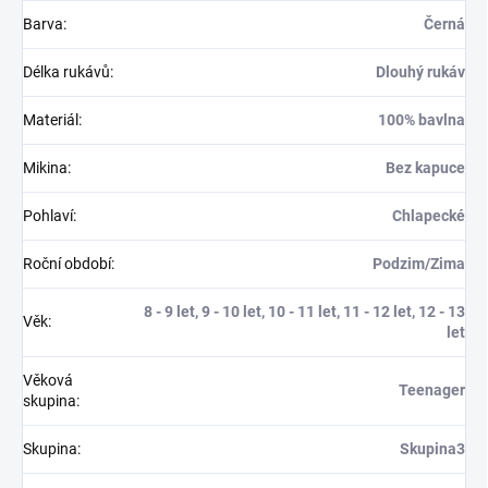
Barva
:
Černá
Délka rukávů
:
Dlouhý rukáv
Materiál
:
100% bavlna
Mikina
:
Bez kapuce
Pohlaví
:
Chlapecké
Roční období
:
Podzim/Zima
8 - 9 let, 9 - 10 let, 10 - 11 let, 11 - 12 let, 12 - 13
Věk
:
let
Věková
Teenager
skupina
:
Skupina
:
Skupina3