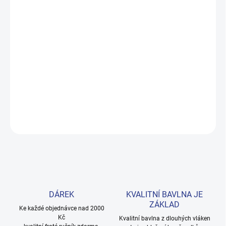
MOŽNOSTI DORUČENÍ
−
+
Přidat do košíku
Pohodlná černá mikina s nápisem „Go your own way" a bílými
pruhy. Elastický lem na rukávech i spodním okraji, 100% bavlna.
Velikosti 140–164.
DETAILNÍ INFORMACE
ZEPTAT SE
HLÍDAT
DÁREK
KVALITNÍ BAVLNA JE
ZÁKLAD
Ke každé objednávce nad 2000
Kč
Kvalitní bavlna z dlouhých vláken