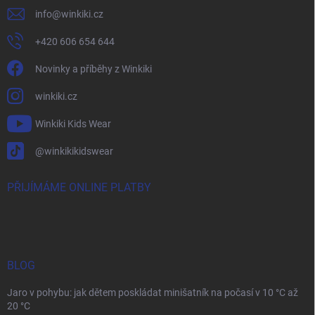
info
@
winkiki.cz
+420 606 654 644
Novinky a příběhy z Winkiki
winkiki.cz
Winkiki Kids Wear
@winkikikidswear
PŘIJÍMÁME ONLINE PLATBY
BLOG
Jaro v pohybu: jak dětem poskládat minišatník na počasí v 10 °C až
20 °C