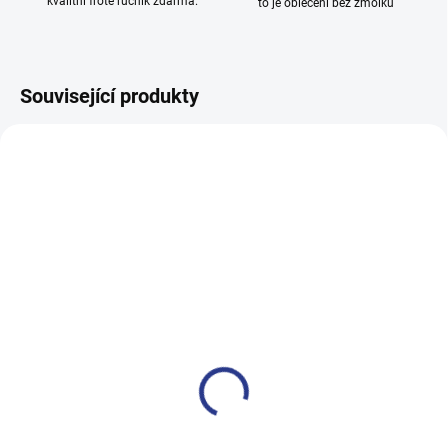
kvalitní froté ručník zdarma.
to je oblečení bez žmolků
Související produkty
100% BAVLNA
100% BAVLNA
SKLADEM
SKLADE
(3 KS)
(14 KS
Chlapecké tepláky Maybe -
Chlapecké tepláky No More
černá
Limits - Khaki
499 Kč
499 Kč