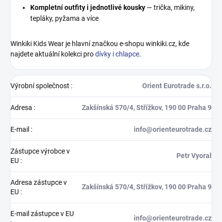
Kompletní outfity i jednotlivé kousky
— trička, mikiny,
tepláky, pyžama a více
Winkiki Kids Wear je hlavní značkou e-shopu winkiki.cz, kde
najdete aktuální kolekci pro
dívky i chlapce
.
Výrobní společnost
:
Orient Eurotrade s.r.o.
Adresa
:
Zakšínská 570/4, Střížkov, 190 00 Praha 9
E-mail
:
info@orienteurotrade.cz
Zástupce výrobce v
Petr Vyoral
EU
:
Adresa zástupce v
Zakšínská 570/4, Střížkov, 190 00 Praha 9
EU
:
E-mail zástupce v EU
info@orienteurotrade.cz