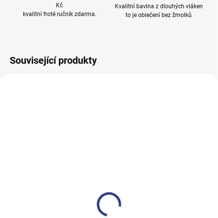
Kč
Kvalitní bavlna z dlouhých vláken
kvalitní froté ručník zdarma.
to je oblečení bez žmolků
Související produkty
100% BAVLNA
100% BAVLNA
SKLADEM
SKLADE
(24 KS)
(3 KS
Dívčí tepláky Sport - černá
Chlapecké tepláky Maybe -
černá
499 Kč