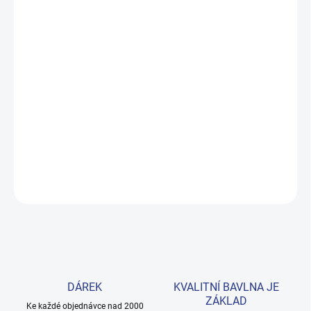
MŮŽEME DORUČIT DO:
ZVOLTE VARIANTU
MOŽNOSTI DORUČENÍ
−
+
Přidat do košíku
Pohodlná mikina s kapucí z kolekce No Rules pro kluky, kteří si
jdou za svým. 100% bavlna, dvojitá kapsa a elastické lemy.
Velikosti 146–170. Provedení: s dlouhým rukávem a s potiskem.
DETAILNÍ INFORMACE
ZEPTAT SE
HLÍDAT
DÁREK
KVALITNÍ BAVLNA JE
ZÁKLAD
Ke každé objednávce nad 2000