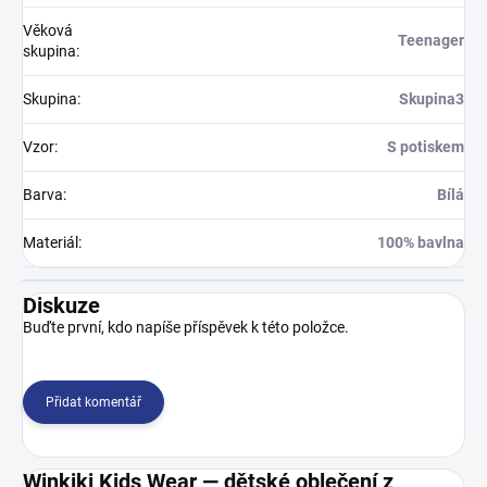
Věková
Teenager
skupina
:
Skupina
:
Skupina3
Vzor
:
S potiskem
Barva
:
Bílá
Materiál
:
100% bavlna
Diskuze
Buďte první, kdo napíše příspěvek k této položce.
Přidat komentář
Winkiki Kids Wear — dětské oblečení z