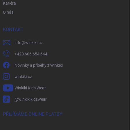
Kariéra
O nás
KONTAKT
info
@
winkiki.cz
+420 606 654 644
Novinky a příběhy z Winkiki
winkiki.cz
Winkiki Kids Wear
@winkikikidswear
PŘIJÍMÁME ONLINE PLATBY