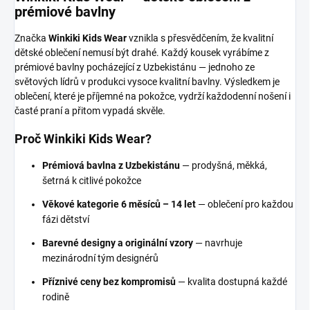
prémiové bavlny
Značka
Winkiki Kids Wear
vznikla s přesvědčením, že kvalitní
dětské oblečení nemusí být drahé. Každý kousek vyrábíme z
prémiové bavlny pocházející z Uzbekistánu — jednoho ze
světových lídrů v produkci vysoce kvalitní bavlny. Výsledkem je
oblečení, které je příjemné na pokožce, vydrží každodenní nošení i
časté praní a přitom vypadá skvěle.
Proč Winkiki Kids Wear?
Prémiová bavlna z Uzbekistánu
— prodyšná, měkká,
šetrná k citlivé pokožce
Věkové kategorie 6 měsíců – 14 let
— oblečení pro každou
fázi dětství
Barevné designy a originální vzory
— navrhuje
mezinárodní tým designérů
Příznivé ceny bez kompromisů
— kvalita dostupná každé
rodině