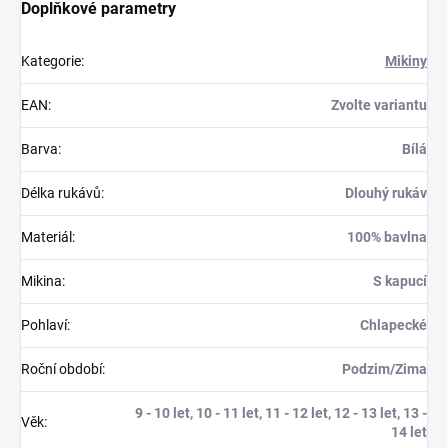
Doplňkové parametry
Kategorie
:
Mikiny
EAN
:
Zvolte variantu
Barva
:
Bílá
Délka rukávů
:
Dlouhý rukáv
Materiál
:
100% bavlna
Mikina
:
S kapucí
Pohlaví
:
Chlapecké
Roční období
:
Podzim/Zima
9 - 10 let, 10 - 11 let, 11 - 12 let, 12 - 13 let, 13 -
Věk
:
14 let