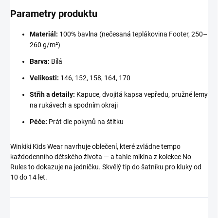
Parametry produktu
Materiál:
100% bavlna (nečesaná teplákovina Footer, 250–
260 g/m²)
Barva:
Bílá
Velikosti:
146, 152, 158, 164, 170
Střih a detaily:
Kapuce, dvojitá kapsa vepředu, pružné lemy
na rukávech a spodním okraji
Péče:
Prát dle pokynů na štítku
Winkiki Kids Wear navrhuje oblečení, které zvládne tempo
každodenního dětského života — a tahle mikina z kolekce No
Rules to dokazuje na jedničku. Skvělý tip do šatníku pro kluky od
10 do 14 let.