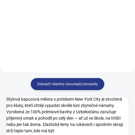
499 Kč
122
128
134
140
128
134
140
146
146
152
158
164
152
158
164
170
Zobrazit všechny související produkty
Stylová kapucová mikina s potiskem New York City je stvořená
pro kluky, kteří chtějí vypadat skvěle bez zbytečné námahy.
Vyrobená ze 100% prémiové bavlny z Uzbekistánu zaručuje
příjemný omak a pohodlí po celý den — ať už ve škole, na hřišti
nebo jen tak doma. Elastické lemy na rukávech i spodním okraji
drží teplo tam, kde má být.