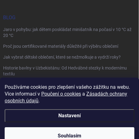
BLOG
Jaro v pohybu: jak dětem poskládat minišatník na počasí v 10 °C až
20 °C
Proč jsou certifikované materiály důležité při výběru oblečení
Jak vybrat dětské oblečení, které se nežmolkuje a vydrží roky?
Historie bavlny v Uzbekistánu: Od Hedvábné stezky k modernímu
textilu
Používáme cookies pro zlepšení vašeho zážitku na webu.
Více informací v
Poučení o cookies
a
Zásadách ochrany
osobních údajů
.
Mamazone |
Allegro.cz
| Řešení sporů on-line
Nastavení
Copyright 2026
Winkiki
. Všechna práva vyhrazena.
Upravit nastavení
cookies
Souhlasím