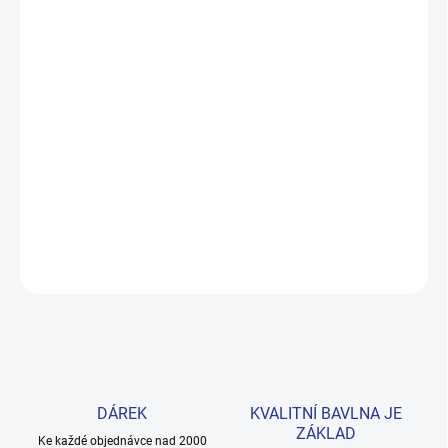
MŮŽEME DORUČIT DO:
ZVOLTE VARIANTU
MOŽNOSTI DORUČENÍ
−
+
Přidat do košíku
Pohodlná mikina s kapucí a zipem po celé délce, která klukům sluší
každý den. Příjemný bavlněný materiál zaručuje teplo i volnost
pohybu. Provedení: s dlouhým rukávem a s potiskem.
DETAILNÍ INFORMACE
ZEPTAT SE
HLÍDAT
DÁREK
KVALITNÍ BAVLNA JE
ZÁKLAD
Ke každé objednávce nad 2000