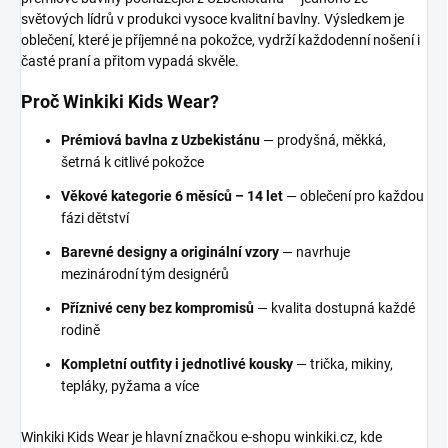
světových lídrů v produkci vysoce kvalitní bavlny. Výsledkem je
oblečení, které je příjemné na pokožce, vydrží každodenní nošení i
časté praní a přitom vypadá skvěle.
Proč Winkiki Kids Wear?
Prémiová bavlna z Uzbekistánu
— prodyšná, měkká,
šetrná k citlivé pokožce
Věkové kategorie 6 měsíců – 14 let
— oblečení pro každou
fázi dětství
Barevné designy a originální vzory
— navrhuje
mezinárodní tým designérů
Příznivé ceny bez kompromisů
— kvalita dostupná každé
rodině
Kompletní outfity i jednotlivé kousky
— trička, mikiny,
tepláky, pyžama a více
Winkiki Kids Wear je hlavní značkou e-shopu winkiki.cz, kde