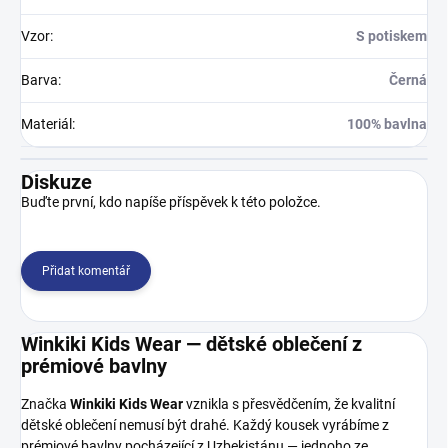
Vzor
:
S potiskem
Barva
:
Černá
Materiál
:
100% bavlna
Diskuze
Buďte první, kdo napíše příspěvek k této položce.
Přidat komentář
Winkiki Kids Wear — dětské oblečení z
prémiové bavlny
Značka
Winkiki Kids Wear
vznikla s přesvědčením, že kvalitní
dětské oblečení nemusí být drahé. Každý kousek vyrábíme z
prémiové bavlny pocházející z Uzbekistánu — jednoho ze