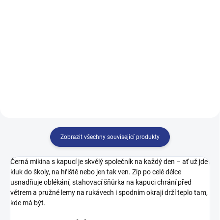
499 Kč
499 Kč
140
146
152
158
128
134
140
146
164
152
158
164
170
Zobrazit všechny související produkty
Černá mikina s kapucí je skvělý společník na každý den – ať už jde
kluk do školy, na hřiště nebo jen tak ven. Zip po celé délce
usnadňuje oblékání, stahovací šňůrka na kapuci chrání před
větrem a pružné lemy na rukávech i spodním okraji drží teplo tam,
kde má být.