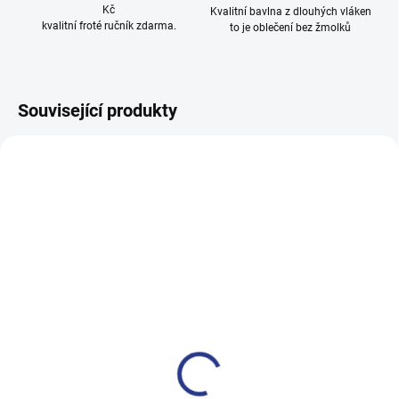
Kč
Kvalitní bavlna z dlouhých vláken
kvalitní froté ručník zdarma.
to je oblečení bez žmolků
Související produkty
100% BAVLNA
100% BAVLNA
SKLADEM
SKLADE
(2 KS)
(3 KS
Dívčí tepláky Weekend -
Chlapecké tepláky Maybe -
fialová
černá