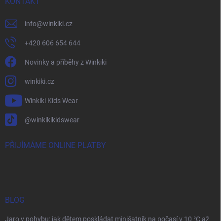
KONTAKT
info
@
winkiki.cz
+420 606 654 644
Novinky a příběhy z Winkiki
winkiki.cz
Winkiki Kids Wear
@winkikikidswear
PŘIJÍMÁME ONLINE PLATBY
BLOG
Jaro v pohybu: jak dětem poskládat minišatník na počasí v 10 °C až