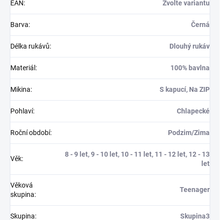
EAN
:
Zvolte variantu
Barva
:
Černá
Délka rukávů
:
Dlouhý rukáv
Materiál
:
100% bavlna
Mikina
:
S kapucí, Na ZIP
Pohlaví
:
Chlapecké
Roční období
:
Podzim/Zima
8 - 9 let, 9 - 10 let, 10 - 11 let, 11 - 12 let, 12 - 13
Věk
:
let
Věková
Teenager
skupina
:
Skupina
:
Skupina3