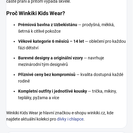
časté praní a přitom vypadá skvěle.
Proč Winkiki Kids Wear?
Prémiová bavlna z Uzbekistánu
— prodyšná, měkká,
šetrná k citlivé pokožce
Věkové kategorie 6 měsíců – 14 let
— oblečení pro každou
fázi dětství
Barevné designy a originální vzory
— navrhuje
mezinárodní tým designérů
Příznivé ceny bez kompromisů
— kvalita dostupná každé
rodině
Kompletní outfity i jednotlivé kousky
— trička, mikiny,
tepláky, pyžama a více
Winkiki Kids Wear je hlavní značkou e-shopu winkiki.cz, kde
najdete aktuální kolekci pro
dívky i chlapce
.