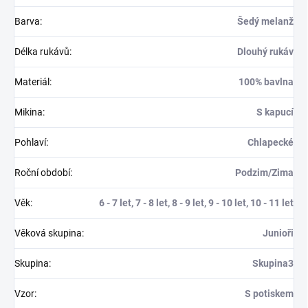
Barva
:
Šedý melanž
Délka rukávů
:
Dlouhý rukáv
Materiál
:
100% bavlna
Mikina
:
S kapucí
Pohlaví
:
Chlapecké
Roční období
:
Podzim/Zima
Věk
:
6 - 7 let, 7 - 8 let, 8 - 9 let, 9 - 10 let, 10 - 11 let
Věková skupina
:
Junioři
Skupina
:
Skupina3
Vzor
:
S potiskem