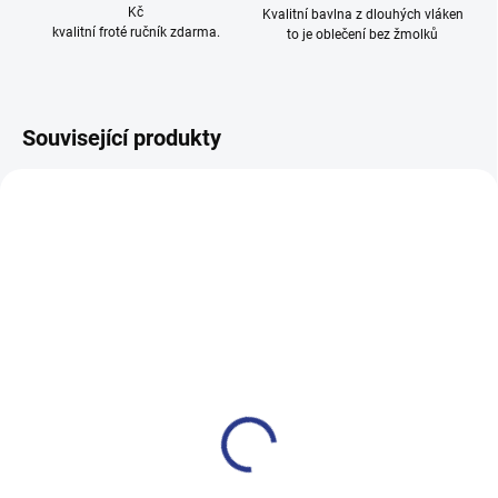
Kč
Kvalitní bavlna z dlouhých vláken
kvalitní froté ručník zdarma.
to je oblečení bez žmolků
Související produkty
100% BAVLNA
100% BAVLNA
SKLADEM
SKLADE
(2 KS)
(3 KS
Dívčí tepláky Weekend -
Chlapecké tepláky Maybe -
fialová
černá