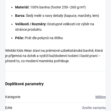
Materiál:
100% bavlna (footer 250–260 g/m²)
Barva:
Šedý melír s navy detaily (kapuce, manžety, lem)
Velikosti / Rozměry:
Dostupné velikosti viz výběr na
stránce produktu
Péče:
Prát dle pokynů na štítku
Winkiki Kids Wear staví na prémiové uzbekistánské bavlně, která
je příjemná na dotek a vydrží každodenní nošení i časté praní –
přesně to, co moderní maminka potřebuje.
Doplňkové parametry
Kategorie
:
Mikiny
EAN
:
Zvolte variantu