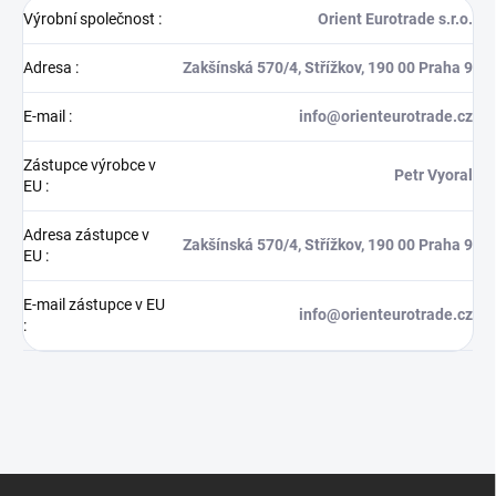
Výrobní společnost
:
Orient Eurotrade s.r.o.
Adresa
:
Zakšínská 570/4, Střížkov, 190 00 Praha 9
E-mail
:
info@orienteurotrade.cz
Zástupce výrobce v
Petr Vyoral
EU
:
Adresa zástupce v
Zakšínská 570/4, Střížkov, 190 00 Praha 9
EU
:
E-mail zástupce v EU
info@orienteurotrade.cz
:
Z