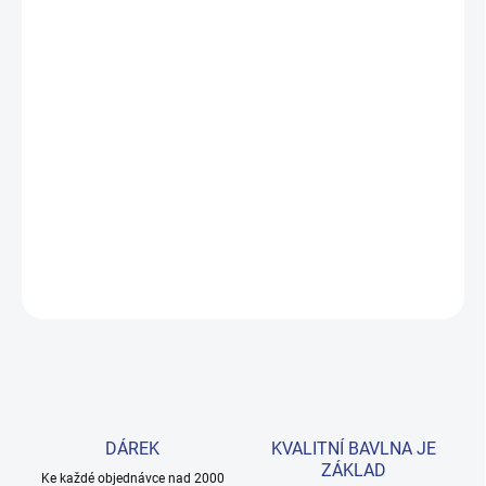
MŮŽEME DORUČIT DO:
ZVOLTE VARIANTU
MOŽNOSTI DORUČENÍ
−
+
Přidat do košíku
Pohodlná mikina z čisté bavlny v šedém melíru s navy detaily –
kapucí, manžetami i lemem. Praktická přední kapsa a ikonické
logo W na prsou. Provedení: s dlouhým rukávem a s potiskem.
DETAILNÍ INFORMACE
ZEPTAT SE
HLÍDAT
DÁREK
KVALITNÍ BAVLNA JE
ZÁKLAD
Ke každé objednávce nad 2000