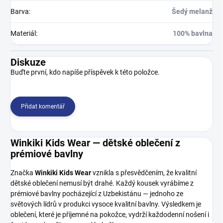
Barva
:
Šedý melanž
Materiál
:
100% bavlna
Diskuze
Buďte první, kdo napíše příspěvek k této položce.
Přidat komentář
Winkiki Kids Wear — dětské oblečení z
prémiové bavlny
Značka
Winkiki Kids Wear
vznikla s přesvědčením, že kvalitní
dětské oblečení nemusí být drahé. Každý kousek vyrábíme z
prémiové bavlny pocházející z Uzbekistánu — jednoho ze
světových lídrů v produkci vysoce kvalitní bavlny. Výsledkem je
oblečení, které je příjemné na pokožce, vydrží každodenní nošení i