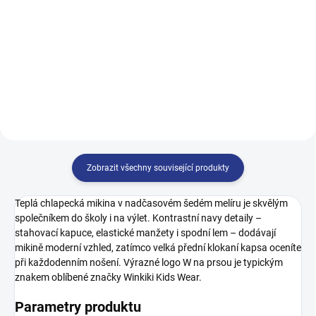
499 Kč
499 Kč
140
146
152
158
128
134
140
146
164
152
158
164
170
Zobrazit všechny související produkty
Teplá chlapecká mikina v nadčasovém šedém melíru je skvělým
společníkem do školy i na výlet. Kontrastní navy detaily –
stahovací kapuce, elastické manžety i spodní lem – dodávají
mikině moderní vzhled, zatímco velká přední klokaní kapsa oceníte
při každodenním nošení. Výrazné logo W na prsou je typickým
znakem oblíbené značky Winkiki Kids Wear.
Parametry produktu