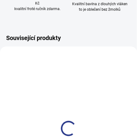
Kč
Kvalitní bavlna z dlouhých vláken
kvalitní froté ručník zdarma.
to je oblečení bez žmolků
Související produkty
100% BAVLNA
100% BAVLNA
SKLADEM
SKLADE
(14 KS)
(3 KS
Chlapecké tepláky No More
Chlapecké tepláky Maybe -
Limits - Khaki
černá