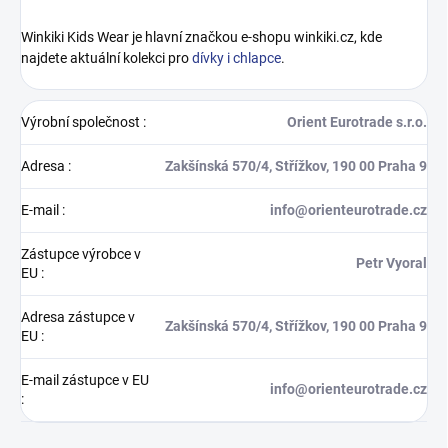
Winkiki Kids Wear je hlavní značkou e-shopu winkiki.cz, kde
najdete aktuální kolekci pro
dívky i chlapce
.
Výrobní společnost
:
Orient Eurotrade s.r.o.
Adresa
:
Zakšínská 570/4, Střížkov, 190 00 Praha 9
E-mail
:
info@orienteurotrade.cz
Zástupce výrobce v
Petr Vyoral
EU
:
Adresa zástupce v
Zakšínská 570/4, Střížkov, 190 00 Praha 9
EU
:
E-mail zástupce v EU
info@orienteurotrade.cz
: