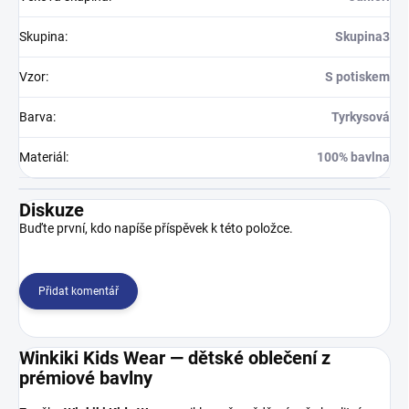
Skupina
:
Skupina3
Vzor
:
S potiskem
Barva
:
Tyrkysová
Materiál
:
100% bavlna
Diskuze
Buďte první, kdo napíše příspěvek k této položce.
Přidat komentář
Winkiki Kids Wear — dětské oblečení z
prémiové bavlny