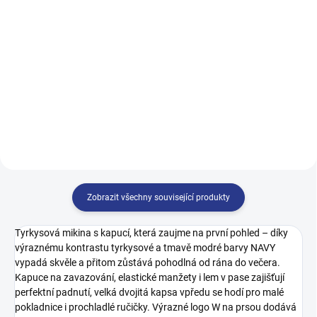
499 Kč
499 Kč
122
128
134
140
128
134
140
146
146
152
158
164
152
158
164
170
170
Zobrazit všechny související produkty
Tyrkysová mikina s kapucí, která zaujme na první pohled – díky
výraznému kontrastu tyrkysové a tmavě modré barvy NAVY
vypadá skvěle a přitom zůstává pohodlná od rána do večera.
Kapuce na zavazování, elastické manžety i lem v pase zajišťují
perfektní padnutí, velká dvojitá kapsa vpředu se hodí pro malé
pokladnice i prochladlé ručičky. Výrazné logo W na prsou dodává