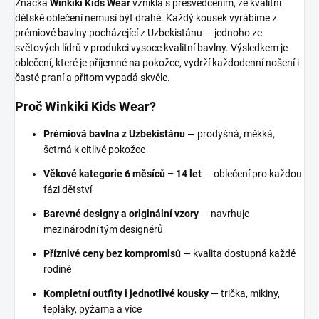
Značka
Winkiki Kids Wear
vznikla s přesvědčením, že kvalitní
dětské oblečení nemusí být drahé. Každý kousek vyrábíme z
prémiové bavlny pocházející z Uzbekistánu — jednoho ze
světových lídrů v produkci vysoce kvalitní bavlny. Výsledkem je
oblečení, které je příjemné na pokožce, vydrží každodenní nošení i
časté praní a přitom vypadá skvěle.
Proč Winkiki Kids Wear?
Prémiová bavlna z Uzbekistánu
— prodyšná, měkká,
šetrná k citlivé pokožce
Věkové kategorie 6 měsíců – 14 let
— oblečení pro každou
fázi dětství
Barevné designy a originální vzory
— navrhuje
mezinárodní tým designérů
Příznivé ceny bez kompromisů
— kvalita dostupná každé
rodině
Kompletní outfity i jednotlivé kousky
— trička, mikiny,
tepláky, pyžama a více