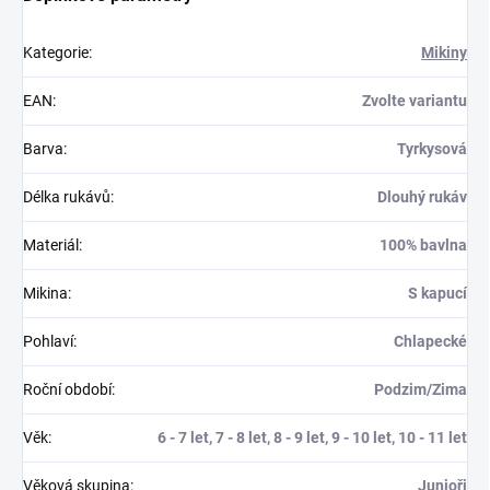
Kategorie
:
Mikiny
EAN
:
Zvolte variantu
Barva
:
Tyrkysová
Délka rukávů
:
Dlouhý rukáv
Materiál
:
100% bavlna
Mikina
:
S kapucí
Pohlaví
:
Chlapecké
Roční období
:
Podzim/Zima
Věk
:
6 - 7 let, 7 - 8 let, 8 - 9 let, 9 - 10 let, 10 - 11 let
Věková skupina
:
Junioři