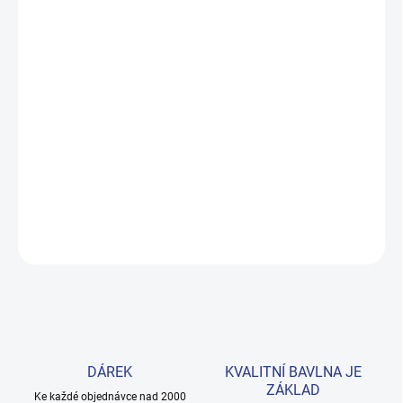
MŮŽEME DORUČIT DO:
ZVOLTE VARIANTU
MOŽNOSTI DORUČENÍ
−
+
Přidat do košíku
Pohodlná mikina s kapucí v živé tyrkysové barvě s kontrastními
navy detaily. Ze 100% bavlny – měkká, teplá a příjemná na celý
den. Provedení: s dlouhým rukávem a s potiskem.
DETAILNÍ INFORMACE
ZEPTAT SE
HLÍDAT
DÁREK
KVALITNÍ BAVLNA JE
ZÁKLAD
Ke každé objednávce nad 2000