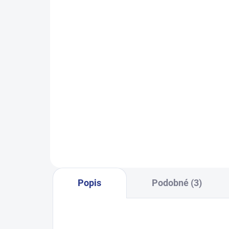
SKLADEM
(24 KS)
Dívčí tepláky Sport - černá
Dívč
499 Kč
122
128
134
140
146
140
152
158
164
Popis
Podobné (3)