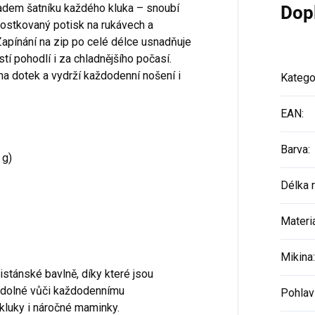
ladem šatníku každého kluka – snoubí
Dop
 kostkovaný potisk na rukávech a
Zapínání na zip po celé délce usnadňuje
tí pohodlí i za chladnějšího počasí.
na dotek a vydrží každodenní nošení i
Katego
EAN
:
Barva
:
 g)
Délka 
Materi
Mikina
:
istánské bavlně, díky které jsou
odolné vůči každodennímu
Pohlav
 kluky i náročné maminky.