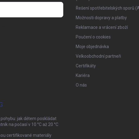
Řešení spotřebitelských sporů (
Možnosti dopravy a platby
osobních údajů
Reklamace a vrácení zboží
Poučení o cookies
Moje objednávka
Velkoobchodní partneři
Certifikáty
Kariéra
O nás
G
 pohybu: jak dětem poskládat
tník na počasí v 10 °C až 20 °C
sou certifikované materiály