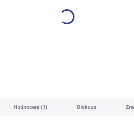
SKLADEM
S
(2 KS)
í tepláky Weekend - fialová
Chlapecké tepláky Maybe -
499 Kč
499 Kč
146
152
158
164
128
134
140
146
158
164
170
Hodnocení (1)
Diskuze
Zn