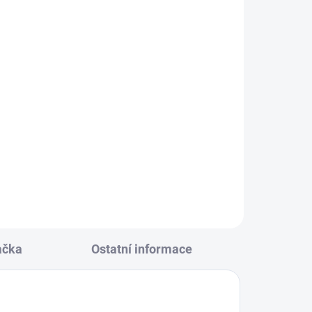
KLADEM
(3 KS)
 černá
152
ačka
Ostatní informace