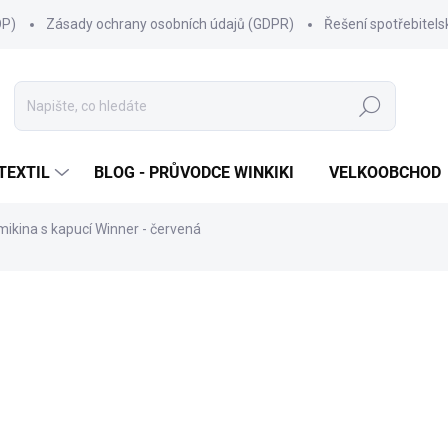
OP)
Zásady ochrany osobních údajů (GDPR)
Řešení spotřebitel
Hledat
TEXTIL
BLOG - PRŮVODCE WINKIKI
VELKOOBCHOD
ikina s kapucí Winner - červená
NAČKA:
WINKIKI KIDS WEAR
599 Kč
Měrná
ZVOLTE VARIANTU
cena:
VELIKOST