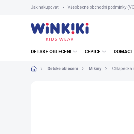
Přejít
Jak nakupovat
Všeobecné obchodní podmínky (V
na
obsah
DĚTSKÉ OBLEČENÍ
ČEPICE
DOMÁCÍ 
Domů
Dětské oblečení
Mikiny
Chlapecká m
1 hodnocení
Podrobnosti hodnocení
Z
100% BAVLNA