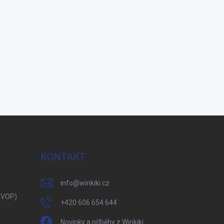
KONTAKT
info
@
winkiki.cz
(VOP)
+420 606 654 644
Novinky a příběhy z Winkiki