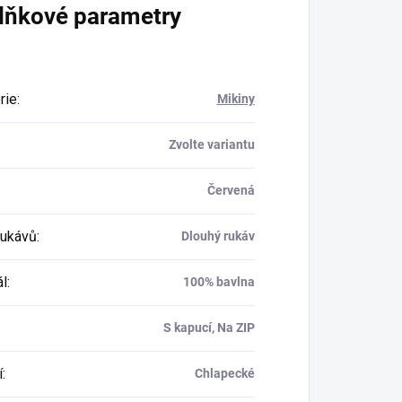
lňkové parametry
rie
:
Mikiny
Zvolte variantu
Červená
rukávů
:
Dlouhý rukáv
ál
:
100% bavlna
S kapucí, Na ZIP
í
:
Chlapecké