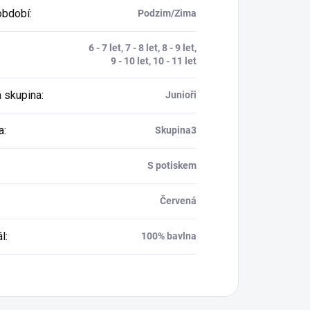
období
:
Podzim/Zima
6 - 7 let, 7 - 8 let, 8 - 9 let,
9 - 10 let, 10 - 11 let
 skupina
:
Junioři
a
:
Skupina3
S potiskem
Červená
ál
:
100% bavlna