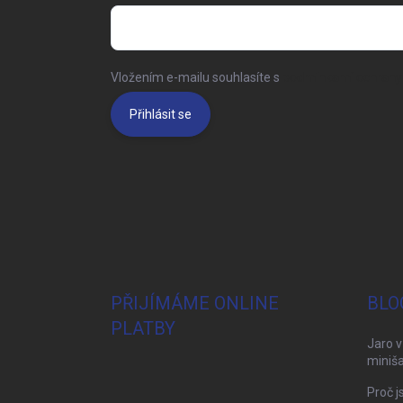
Vložením e-mailu souhlasíte s
podmínkami ochrany 
Přihlásit se
PŘIJÍMÁME ONLINE
BLO
PLATBY
Jaro v
miniša
Proč j