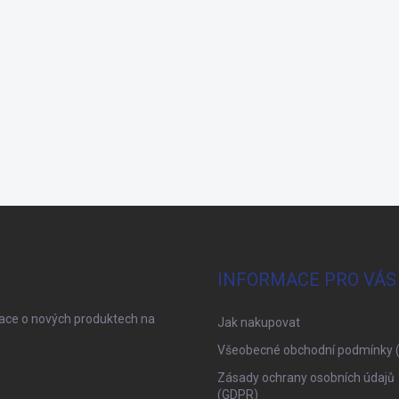
INFORMACE PRO VÁS
mace o nových produktech na
Jak nakupovat
Všeobecné obchodní podmínky 
Zásady ochrany osobních údajů
(GDPR)