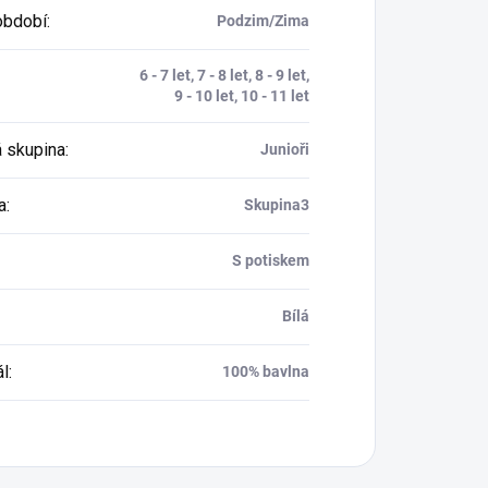
období
:
Podzim/Zima
6 - 7 let, 7 - 8 let, 8 - 9 let,
9 - 10 let, 10 - 11 let
 skupina
:
Junioři
a
:
Skupina3
S potiskem
Bílá
ál
:
100% bavlna