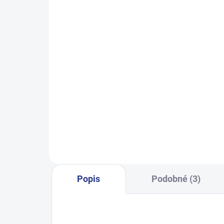
SKLADEM
(24 KS)
Dívčí tepláky Sport - černá
Dívč
499 Kč
122
128
134
140
146
140
152
158
164
Popis
Podobné (3)