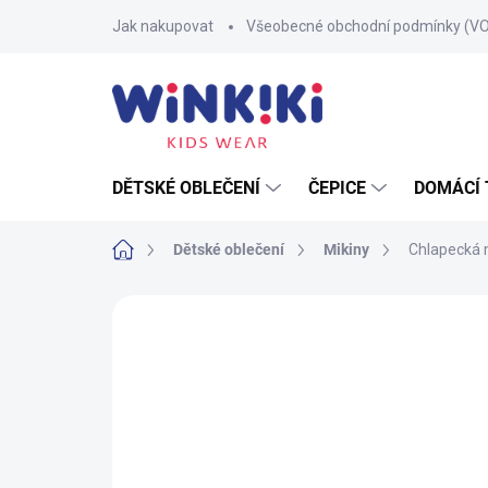
Přejít
Jak nakupovat
Všeobecné obchodní podmínky (V
na
obsah
DĚTSKÉ OBLEČENÍ
ČEPICE
DOMÁCÍ 
Domů
Dětské oblečení
Mikiny
Chlapecká m
Neohodnoceno
Podrobnosti hodnoce
100% BAVLNA