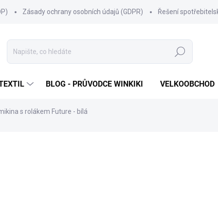
OP)
Zásady ochrany osobních údajů (GDPR)
Řešení spotřebitel
Hledat
TEXTIL
BLOG - PRŮVODCE WINKIKI
VELKOOBCHOD
ikina s rolákem Future - bílá
ní
ZNAČKA:
WINKIKI KIDS WEAR
599 Kč
Měrná
ZVOLTE VARIANTU
cena:
VELIKOST