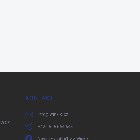
KONTAKT
info
@
winkiki.cz
(VOP)
+420 606 654 644
Novinky a příběhy z Winkiki