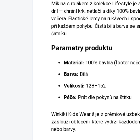
Mikina s rolákem z kolekce Lifestyle je
dní — chrání krk, netlačí a díky 100% bavl
večera. Elastické lemy na rukávech i spo
při každém pohybu. Čistá bílá barva se 
šatníku.
Parametry produktu
Materiál:
100% bavlna (footer neč
Barva:
Bílá
Velikosti:
128–152
Péče:
Prát dle pokynů na štítku
Winkiki Kids Wear šije z prémiové uzbe
zaslouží oblečení, které vydrží každodenn
nebo barvy.