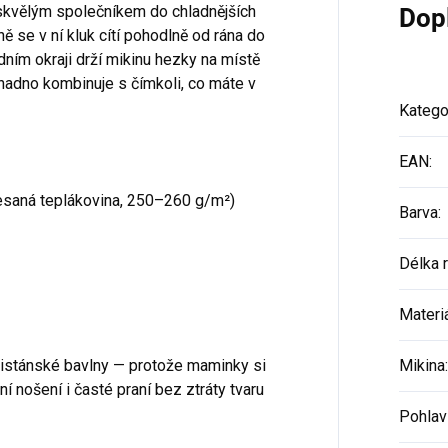
 skvělým společníkem do chladnějších
Dop
ně se v ní kluk cítí pohodlně od rána do
dním okraji drží mikinu hezky na místě
snadno kombinuje s čímkoli, co máte v
Katego
EAN
:
esaná teplákovina, 250–260 g/m²)
Barva
:
Délka 
Materi
kistánské bavlny — protože maminky si
Mikina
:
í nošení i časté praní bez ztráty tvaru
Pohlav