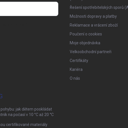
Řešení spotřebitelských sporů (
Možnosti dopravy a platby
osobních údajů
Reklamace a vrácení zboží
Poučení o cookies
Moje objednávka
Velkoobchodní partneři
Certifikáty
Kariéra
O nás
G
 pohybu: jak dětem poskládat
tník na počasí v 10 °C až 20 °C
sou certifikované materiály