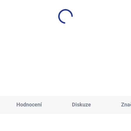
SKLADEM
S
(2 KS)
í tepláky Weekend - fialová
Chlapecké tepláky Maybe -
499 Kč
499 Kč
146
152
158
164
128
134
140
146
158
164
170
Hodnocení
Diskuze
Zna