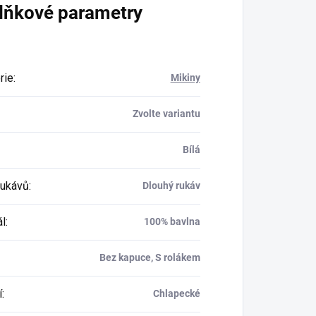
lňkové parametry
rie
:
Mikiny
Zvolte variantu
Bílá
rukávů
:
Dlouhý rukáv
ál
:
100% bavlna
Bez kapuce, S rolákem
í
:
Chlapecké