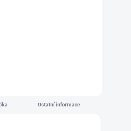
KLADEM
(3 KS)
 černá
152
čka
Ostatní informace