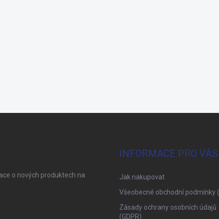
INFORMACE PRO VÁS
mace o nových produktech na
Jak nakupovat
Všeobecné obchodní podmínky 
Zásady ochrany osobních údajů
(GDPR)