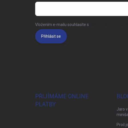
Vložením e-mailu souhlasíte s
podmínkami ochrany 
Přihlásit se
PŘIJÍMÁME ONLINE
BLO
PLATBY
Jaro v
miniša
Proč j