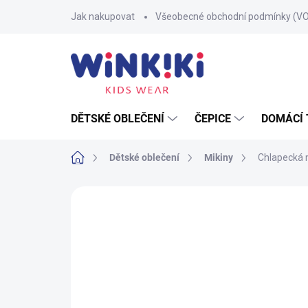
Přejít
Jak nakupovat
Všeobecné obchodní podmínky (V
na
obsah
DĚTSKÉ OBLEČENÍ
ČEPICE
DOMÁCÍ 
Domů
Dětské oblečení
Mikiny
Chlapecká m
Neohodnoceno
Podrobnosti hodnoce
100% BAVLNA