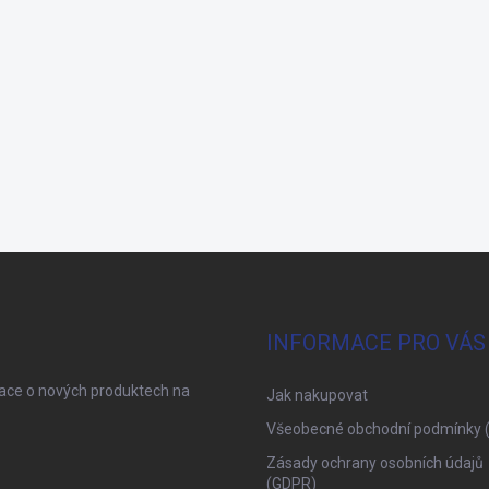
INFORMACE PRO VÁS
mace o nových produktech na
Jak nakupovat
Všeobecné obchodní podmínky 
Zásady ochrany osobních údajů
(GDPR)