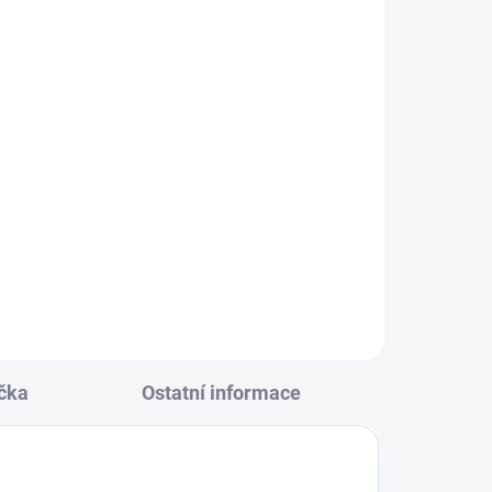
KLADEM
(3 KS)
 černá
152
čka
Ostatní informace