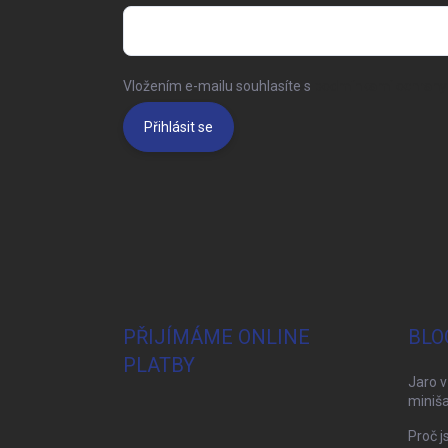
Vložením e-mailu souhlasíte s
podmínkami ochrany 
Přihlásit se
PŘIJÍMÁME ONLINE
BLO
PLATBY
Jaro v
miniša
Proč j