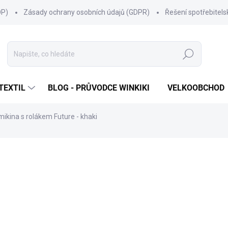
OP)
Zásady ochrany osobních údajů (GDPR)
Řešení spotřebitel
Hledat
TEXTIL
BLOG - PRŮVODCE WINKIKI
VELKOOBCHOD
ikina s rolákem Future - khaki
ní
ZNAČKA:
WINKIKI KIDS WEAR
599 Kč
Měrná
ZVOLTE VARIANTU
cena:
VELIKOST