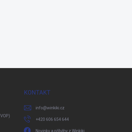
KONTAKT
info
@
winkiki.cz
(VOP)
+420 606 654 644
Novinky a příběhy z Winkiki