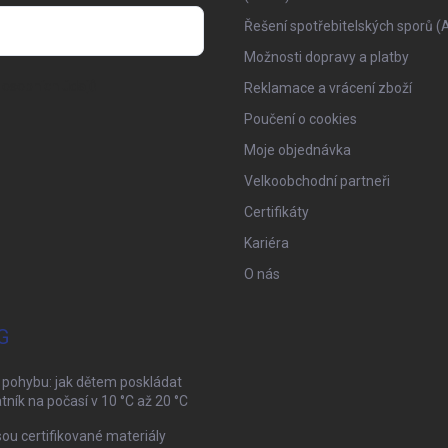
Řešení spotřebitelských sporů (
Možnosti dopravy a platby
osobních údajů
Reklamace a vrácení zboží
Poučení o cookies
Moje objednávka
Velkoobchodní partneři
Certifikáty
Kariéra
O nás
G
 pohybu: jak dětem poskládat
tník na počasí v 10 °C až 20 °C
sou certifikované materiály