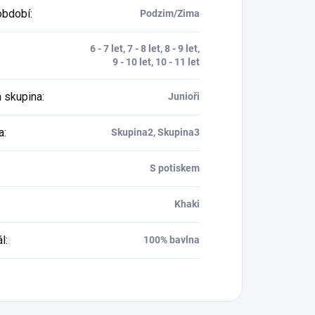
období
:
Podzim/Zima
6 - 7 let, 7 - 8 let, 8 - 9 let,
9 - 10 let, 10 - 11 let
 skupina
:
Junioři
a
:
Skupina2, Skupina3
S potiskem
Khaki
ál
:
100% bavlna