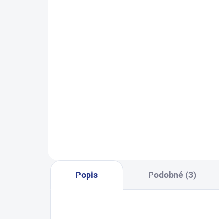
SKLADEM
(24 KS)
Dívčí tepláky Sport - černá
Dívč
499 Kč
122
128
134
140
146
140
152
158
164
Popis
Podobné (3)