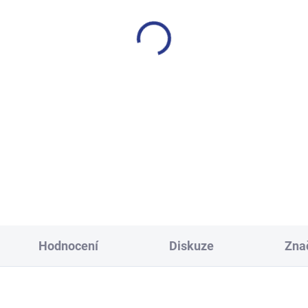
SKLADEM
S
(2 KS)
í tepláky Weekend - fialová
Chlapecké tepláky Maybe -
499 Kč
499 Kč
146
152
158
164
128
134
140
146
158
164
170
Hodnocení
Diskuze
Zna