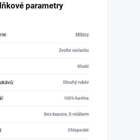
lňkové parametry
rie
:
Mikiny
Zvolte variantu
Khaki
rukávů
:
Dlouhý rukáv
ál
:
100% bavlna
Bez kapuce, S rolákem
í
:
Chlapecké