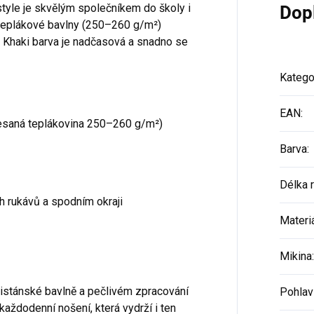
style je skvělým společníkem do školy i
Dop
 teplákové bavlny (250–260 g/m²)
. Khaki barva je nadčasová a snadno se
Katego
EAN
:
esaná teplákovina 250–260 g/m²)
Barva
:
Délka 
h rukávů a spodním okraji
Materi
Mikina
:
kistánské bavlně a pečlivém zpracování
Pohlav
každodenní nošení, která vydrží i ten