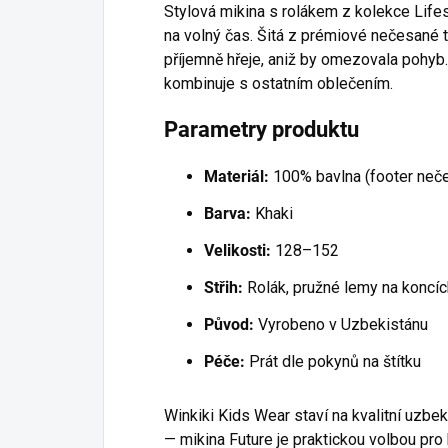
Stylová mikina s rolákem z kolekce Life
na volný čas. Šitá z prémiové nečesané
příjemně hřeje, aniž by omezovala pohyb
kombinuje s ostatním oblečením.
Parametry produktu
Materiál:
100% bavlna (footer neč
Barva:
Khaki
Velikosti:
128–152
Střih:
Rolák, pružné lemy na koncíc
Původ:
Vyrobeno v Uzbekistánu
Péče:
Prát dle pokynů na štítku
Winkiki Kids Wear staví na kvalitní uzbe
— mikina Future je praktickou volbou pro 