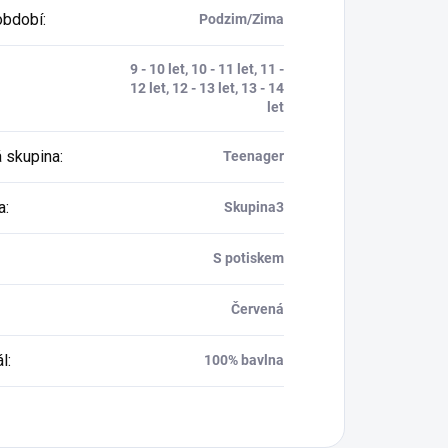
období
:
Podzim/Zima
9 - 10 let, 10 - 11 let, 11 -
12 let, 12 - 13 let, 13 - 14
let
 skupina
:
Teenager
a
:
Skupina3
S potiskem
Červená
ál
:
100% bavlna