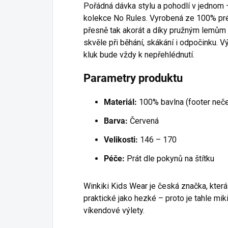
Pořádná dávka stylu a pohodlí v jednom 
kolekce No Rules. Vyrobená ze 100% pré
přesně tak akorát a díky pružným lemům 
skvěle při běhání, skákání i odpočinku. V
kluk bude vždy k nepřehlédnutí.
Parametry produktu
Materiál:
100% bavlna (footer neč
Barva:
Červená
Velikosti:
146 – 170
Péče:
Prát dle pokynů na štítku
Winkiki Kids Wear je česká značka, která
praktické jako hezké – proto je tahle mik
víkendové výlety.