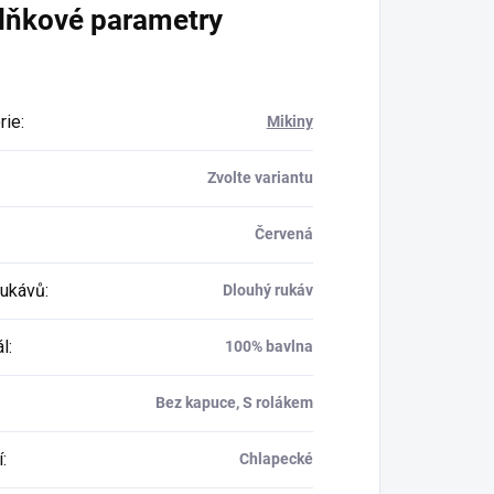
lňkové parametry
rie
:
Mikiny
Zvolte variantu
Červená
rukávů
:
Dlouhý rukáv
ál
:
100% bavlna
Bez kapuce, S rolákem
í
:
Chlapecké