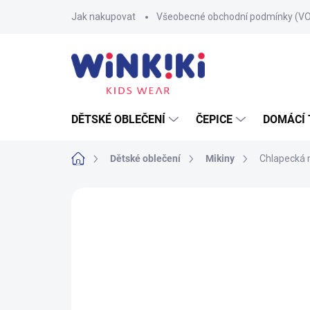
Přejít
Jak nakupovat
Všeobecné obchodní podmínky (V
na
obsah
DĚTSKÉ OBLEČENÍ
ČEPICE
DOMÁCÍ 
Domů
Dětské oblečení
Mikiny
Chlapecká m
Neohodnoceno
Podrobnosti hodnoce
100% BAVLNA