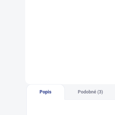
SKLADEM
(3 KS)
Chlapecké tepláky Maybe - černá
Dívč
499 Kč
128
134
140
146
152
140
158
164
170
Popis
Podobné (3)