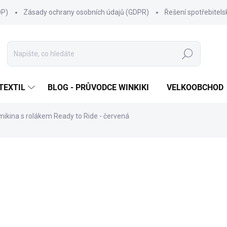
OP)
Zásady ochrany osobních údajů (GDPR)
Řešení spotřebitel
Hledat
TEXTIL
BLOG - PRŮVODCE WINKIKI
VELKOOBCHOD
ikina s rolákem Ready to Ride - červená
ní
ZNAČKA:
WINKIKI KIDS WEAR
499 Kč
Měrná
ZVOLTE VARIANTU
cena:
VELIKOST