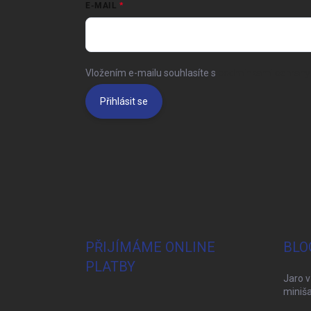
E-MAIL
Vložením e-mailu souhlasíte s
podmínkami ochrany 
Přihlásit se
PŘIJÍMÁME ONLINE
BLO
PLATBY
Jaro v
miniša