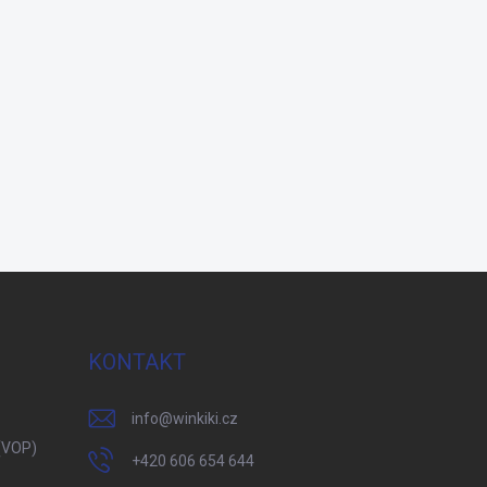
KONTAKT
info
@
winkiki.cz
(VOP)
+420 606 654 644