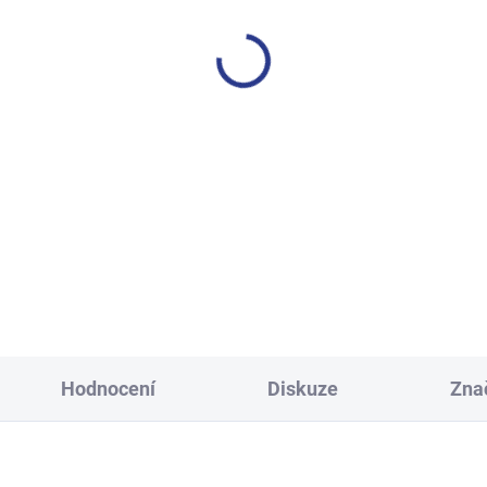
SKLADEM
S
(2 KS)
í tepláky Weekend - fialová
Dívčí tepláky Sport - čer
499 Kč
499 Kč
146
152
158
164
122
128
134
140
152
158
164
Hodnocení
Diskuze
Zna