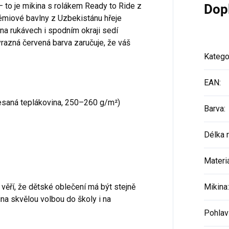
– to je mikina s rolákem Ready to Ride z
Dop
miové bavlny z Uzbekistánu hřeje
na rukávech i spodním okraji sedí
ýrazná červená barva zaručuje, že váš
Katego
EAN
:
esaná teplákovina, 250–260 g/m²)
Barva
:
Délka 
Materi
 věří, že dětské oblečení má být stejně
Mikina
:
ina skvělou volbou do školy i na
Pohlav