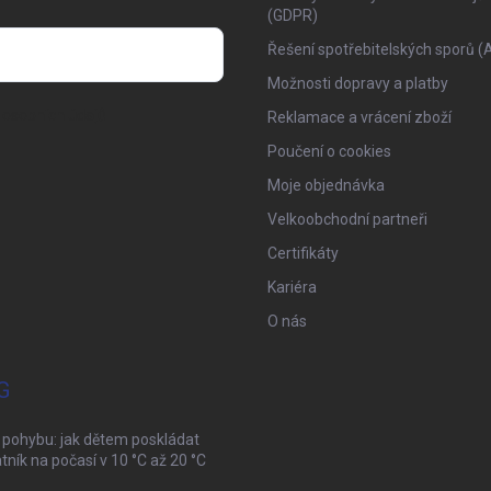
(GDPR)
Řešení spotřebitelských sporů (
Možnosti dopravy a platby
osobních údajů
Reklamace a vrácení zboží
Poučení o cookies
Moje objednávka
Velkoobchodní partneři
Certifikáty
Kariéra
O nás
G
 pohybu: jak dětem poskládat
tník na počasí v 10 °C až 20 °C