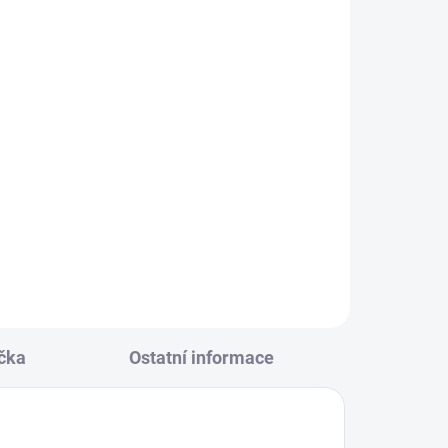
KLADEM
(24 KS)
ná
146
čka
Ostatní informace