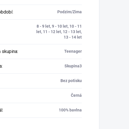
období
:
Podzim/Zima
8 - 9 let, 9 - 10 let, 10 - 11
let, 11 - 12 let, 12 - 13 let,
13 - 14 let
 skupina
:
Teenager
a
:
Skupina3
Bez potisku
Černá
ál
:
100% bavlna