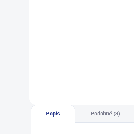
SKLADEM
(14 KS)
Chlapecké tepláky No More
Chlap
Limits - Khaki
499 Kč
128
122
128
134
140
146
152
158
164
170
Popis
Podobné (3)