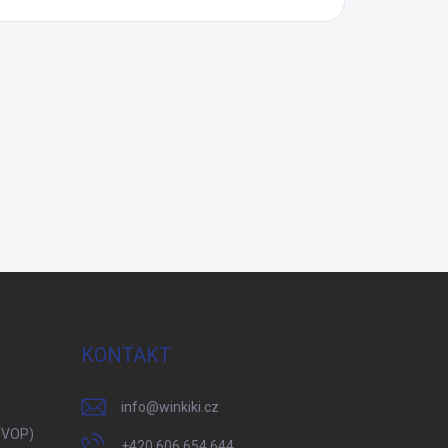
KONTAKT
info
@
winkiki.cz
(VOP)
+420 606 654 644