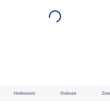
SKLADEM
S
(3 KS)
ecké tepláky Maybe - černá
Dívčí tepláky Sport - čer
499 Kč
499 Kč
134
140
146
152
122
128
134
140
158
164
170
152
158
164
Hodnocení
Diskuze
Zna