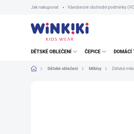
Přejít
Jak nakupovat
Všeobecné obchodní podmínky (V
na
obsah
DĚTSKÉ OBLEČENÍ
ČEPICE
DOMÁCÍ 
Domů
Dětské oblečení
Mikiny
Dětská miki
Neohodnoceno
Podrobnosti hodnoce
TIP
100% BAVLNA