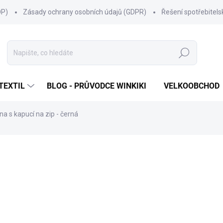
OP)
Zásady ochrany osobních údajů (GDPR)
Řešení spotřebitel
Hledat
TEXTIL
BLOG - PRŮVODCE WINKIKI
VELKOOBCHOD
na s kapucí na zip - černá
ní
ZNAČKA:
WINKIKI KIDS WEAR
549 Kč
Měrná
cena:
ZVOLTE VARIANTU