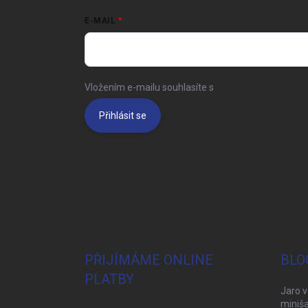
E-MAIL
Vložením e-mailu souhlasíte s
podmínkami ochrany 
Přihlásit se
PŘIJÍMÁME ONLINE
BLO
PLATBY
Jaro v
miniša