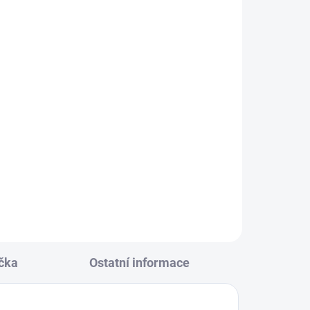
KLADEM
(24 KS)
ná
146
čka
Ostatní informace