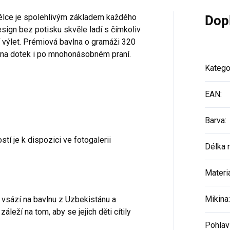
délce je spolehlivým základem každého
Dop
esign bez potisku skvěle ladí s čímkoliv
ní výlet. Prémiová bavlna o gramáži 320
á na dotek i po mnohonásobném praní.
Katego
EAN
:
Barva
:
stí je k dispozici ve fotogalerii
Délka 
Materi
Mikina
:
 vsází na bavlnu z Uzbekistánu a
eží na tom, aby se jejich děti cítily
Pohlav