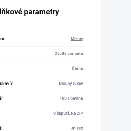
lňkové parametry
rie
:
Mikiny
Zvolte variantu
Černá
rukávů
:
Dlouhý rukáv
ál
:
100% bavlna
S kapucí, Na ZIP
í
:
Unisex