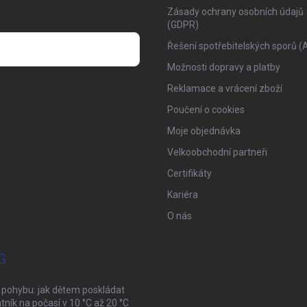
Zásady ochrany osobních údajů
(GDPR)
Řešení spotřebitelských sporů (
Možnosti dopravy a platby
osobních údajů
Reklamace a vrácení zboží
Poučení o cookies
Moje objednávka
Velkoobchodní partneři
Certifikáty
Kariéra
O nás
G
 pohybu: jak dětem poskládat
tník na počasí v 10 °C až 20 °C