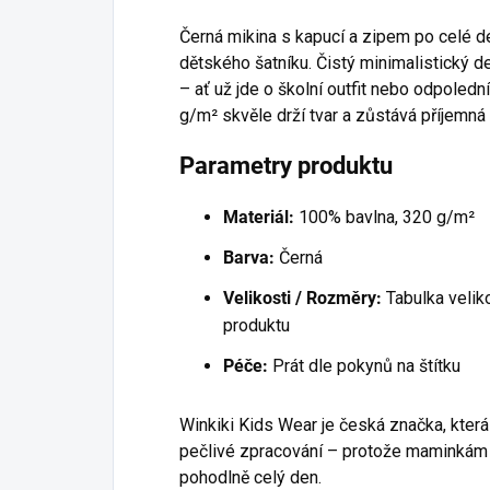
Černá mikina s kapucí a zipem po celé 
dětského šatníku. Čistý minimalistický d
– ať už jde o školní outfit nebo odpoled
g/m² skvěle drží tvar a zůstává příjemn
Parametry produktu
Materiál:
100% bavlna, 320 g/m²
Barva:
Černá
Velikosti / Rozměry:
Tabulka veliko
produktu
Péče:
Prát dle pokynů na štítku
Winkiki Kids Wear je česká značka, která
pečlivé zpracování – protože maminkám zál
pohodlně celý den.