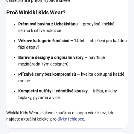
časté praní a přitom vypadá skvěle.
Proč Winkiki Kids Wear?
Prémiová bavlna z Uzbekistánu
— prodyšná, měkká,
šetrná k citlivé pokožce
Věkové kategorie 6 měsíců – 14 let
— oblečení pro každou
fázi dětství
Barevné designy a originální vzory
— navrhuje
mezinárodní tým designérů
Příznivé ceny bez kompromisů
— kvalita dostupná každé
rodině
Kompletní outfity i jednotlivé kousky
— trička, mikiny,
tepláky, pyžama a více
Winkiki Kids Wear je hlavní značkou e-shopu winkiki.cz, kde
najdete aktuální kolekci pro
dívky i chlapce
.