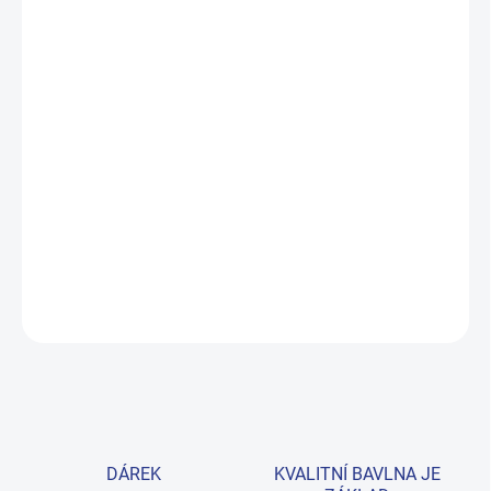
MŮŽEME DORUČIT DO:
ZVOLTE VARIANTU
MOŽNOSTI DORUČENÍ
−
+
Přidat do košíku
Pohodlná dívčí mikina z prémiové bavlny v sytě tmavě růžové
barvě s nápisem „Enjoy My Best Life". Skvělá volba pro školu i
volný čas. Provedení: s dlouhým rukávem a s potiskem.
DETAILNÍ INFORMACE
ZEPTAT SE
HLÍDAT
DÁREK
KVALITNÍ BAVLNA JE