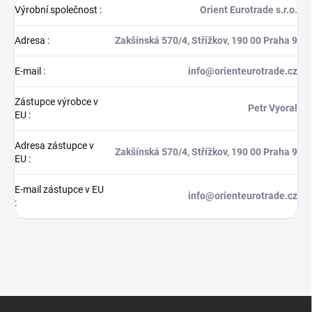
Výrobní společnost
:
Orient Eurotrade s.r.o.
Adresa
:
Zakšínská 570/4, Střížkov, 190 00 Praha 9
E-mail
:
info@orienteurotrade.cz
Zástupce výrobce v
Petr Vyoral
EU
:
Adresa zástupce v
Zakšínská 570/4, Střížkov, 190 00 Praha 9
EU
:
E-mail zástupce v EU
info@orienteurotrade.cz
:
Z