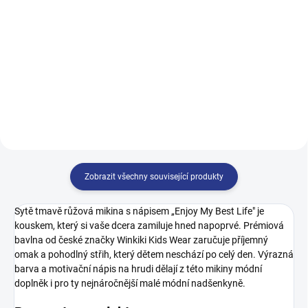
499 Kč
499 Kč
128
134
140
146
140
146
152
158
152
158
164
170
164
Zobrazit všechny související produkty
Sytě tmavě růžová mikina s nápisem „Enjoy My Best Life" je
kouskem, který si vaše dcera zamiluje hned napoprvé. Prémiová
bavlna od české značky Winkiki Kids Wear zaručuje příjemný
omak a pohodlný střih, který dětem neschází po celý den. Výrazná
barva a motivační nápis na hrudi dělají z této mikiny módní
doplněk i pro ty nejnáročnější malé módní nadšenkyně.