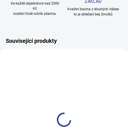
ZÁKLAD
Ke každé objednávce nad 2000
Kč
Kvalitní bavlna z dlouhých vláken
kvalitní froté ručník zdarma.
to je oblečení bez žmolků
Související produkty
100% BAVLNA
100% BAVLNA
SKLADEM
SKLADE
(3 KS)
(2 KS
Chlapecké tepláky Maybe -
Dívčí tepláky Weekend -
černá
fialová