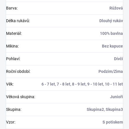
Barva
:
Růžová
Délka rukávů
:
Dlouhý rukáv
Materiál
:
100% bavlna
Mikina
:
Bez kapuce
Pohlaví
:
Dívčí
Roční období
:
Podzim/Zima
Věk
:
6 - 7 let, 7 - 8 let, 8 - 9 let, 9 - 10 let, 10 - 11 let
Věková skupina
:
Junioři
Skupina
:
Skupina2, Skupina3
Vzor
:
S potiskem