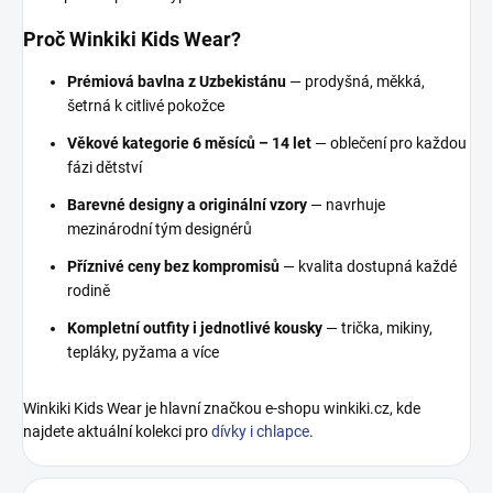
Proč Winkiki Kids Wear?
Prémiová bavlna z Uzbekistánu
— prodyšná, měkká,
šetrná k citlivé pokožce
Věkové kategorie 6 měsíců – 14 let
— oblečení pro každou
fázi dětství
Barevné designy a originální vzory
— navrhuje
mezinárodní tým designérů
Příznivé ceny bez kompromisů
— kvalita dostupná každé
rodině
Kompletní outfity i jednotlivé kousky
— trička, mikiny,
tepláky, pyžama a více
Winkiki Kids Wear je hlavní značkou e-shopu winkiki.cz, kde
najdete aktuální kolekci pro
dívky i chlapce
.