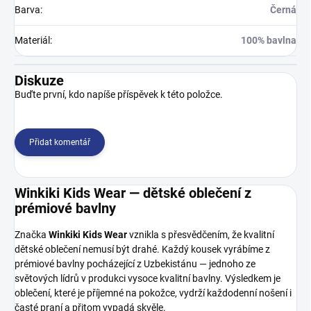
Barva
:
Černá
Materiál
:
100% bavlna
Diskuze
Buďte první, kdo napíše příspěvek k této položce.
Přidat komentář
Winkiki Kids Wear — dětské oblečení z
prémiové bavlny
Značka
Winkiki Kids Wear
vznikla s přesvědčením, že kvalitní
dětské oblečení nemusí být drahé. Každý kousek vyrábíme z
prémiové bavlny pocházející z Uzbekistánu — jednoho ze
světových lídrů v produkci vysoce kvalitní bavlny. Výsledkem je
oblečení, které je příjemné na pokožce, vydrží každodenní nošení i
časté praní a přitom vypadá skvěle.