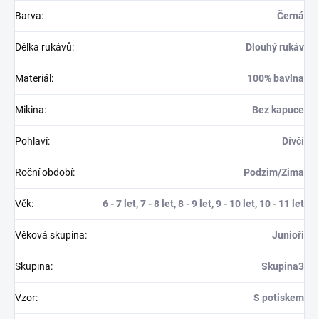
Barva
:
Černá
Délka rukávů
:
Dlouhý rukáv
Materiál
:
100% bavlna
Mikina
:
Bez kapuce
Pohlaví
:
Dívčí
Roční období
:
Podzim/Zima
Věk
:
6 - 7 let, 7 - 8 let, 8 - 9 let, 9 - 10 let, 10 - 11 let
Věková skupina
:
Junioři
Skupina
:
Skupina3
Vzor
:
S potiskem