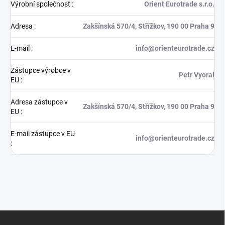
Výrobní společnost
:
Orient Eurotrade s.r.o.
Adresa
:
Zakšínská 570/4, Střížkov, 190 00 Praha 9
E-mail
:
info@orienteurotrade.cz
Zástupce výrobce v
Petr Vyoral
EU
:
Adresa zástupce v
Zakšínská 570/4, Střížkov, 190 00 Praha 9
EU
:
E-mail zástupce v EU
info@orienteurotrade.cz
:
Z