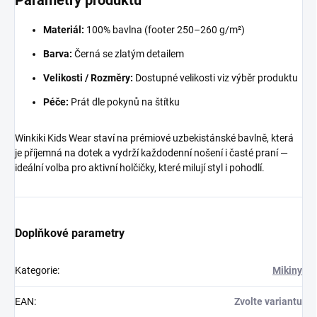
Parametry produktu
Materiál:
100% bavlna (footer 250–260 g/m²)
Barva:
Černá se zlatým detailem
Velikosti / Rozměry:
Dostupné velikosti viz výběr produktu
Péče:
Prát dle pokynů na štítku
Winkiki Kids Wear staví na prémiové uzbekistánské bavlně, která
je příjemná na dotek a vydrží každodenní nošení i časté praní —
ideální volba pro aktivní holčičky, které milují styl i pohodlí.
Doplňkové parametry
Kategorie
:
Mikiny
EAN
:
Zvolte variantu