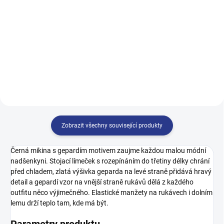
122
128
134
140
146
152
158
164
170
Zobrazit všechny související produkty
Černá mikina s gepardím motivem zaujme každou malou módní
nadšenkyni. Stojací límeček s rozepínáním do třetiny délky chrání
před chladem, zlatá výšivka geparda na levé straně přidává hravý
detail a gepardí vzor na vnější straně rukávů dělá z každého
outfitu něco výjimečného. Elastické manžety na rukávech i dolním
lemu drží teplo tam, kde má být.