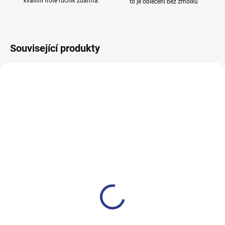
kvalitní froté ručník zdarma.
to je oblečení bez žmolků
Související produkty
100% BAVLNA
SKLADEM
SKLADE
(2 KS)
(14 KS
Dívčí rolák Gepard - černá
Chlapecké tepláky No More
Limits - Khaki
349 Kč
499 Kč
128
146
152