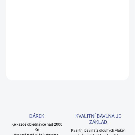
MOŽNOSTI DORUČENÍ
−
+
Přidat do košíku
Stylová černá mikina s gepardím vzorem na rukávech a zlatou
výšivkou. Stojací límeček a pohodlné manžety zajistí teplo při
každodenních dobrodružstvích. Provedení: s potiskem.
DETAILNÍ INFORMACE
ZEPTAT SE
HLÍDAT
DÁREK
KVALITNÍ BAVLNA JE
ZÁKLAD
Ke každé objednávce nad 2000
Kč
Kvalitní bavlna z dlouhých vláken