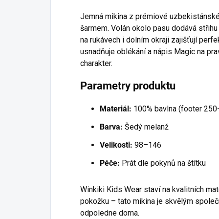
Jemná mikina z prémiové uzbekistánské b
šarmem. Volán okolo pasu dodává střihu 
na rukávech i dolním okraji zajišťují perf
usnadňuje oblékání a nápis Magic na pra
charakter.
Parametry produktu
Materiál:
100% bavlna (footer 250
Barva:
Šedý melanž
Velikosti:
98–146
Péče:
Prát dle pokynů na štítku
Winkiki Kids Wear staví na kvalitních mat
pokožku – tato mikina je skvělým společn
odpoledne doma.