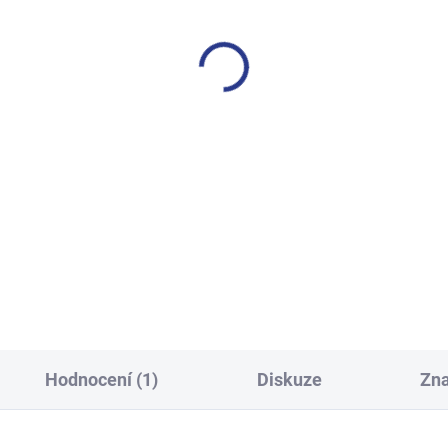
SKLADEM
S
(2 KS)
í tepláky Weekend - fialová
Chlapecké tepláky No M
Limits - Khaki
499 Kč
499 Kč
146
152
158
164
122
128
134
140
152
158
164
17
Hodnocení (1)
Diskuze
Zn