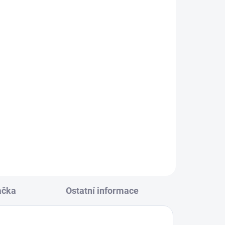
KLADEM
(14 KS)
ore
146
0
ačka
Ostatní informace