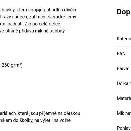
avlny, která spojuje pohodlí s dívčím
Dop
hravý nádech, zatímco elastické lemy
ektní padnutí. Zip po celé délce
vé straně přidává mikině osobitý
Katego
EAN
:
–260 g/m²)
Barva
:
Délka 
Materi
eriálech, které jsou příjemné na dětskou
Mikina
:
íkem do školky, na výlet i na volné
Pohlav