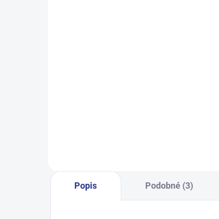
SKLADEM
(3 KS)
Chlapecké tepláky Maybe - černá
Dívč
499 Kč
128
134
140
146
152
140
158
164
170
Popis
Podobné (3)