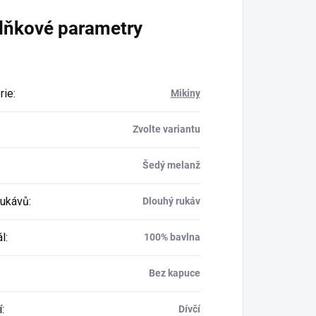
lňkové parametry
rie
:
Mikiny
Zvolte variantu
Šedý melanž
rukávů
:
Dlouhý rukáv
ál
:
100% bavlna
Bez kapuce
í
:
Dívčí