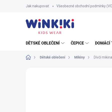
Přejít
Jak nakupovat
Všeobecné obchodní podmínky (V
na
obsah
DĚTSKÉ OBLEČENÍ
ČEPICE
DOMÁCÍ 
Domů
Dětské oblečení
Mikiny
Dívčí mikin
1 hodnocení
Podrobnosti hodnocení
Z
100% BAVLNA