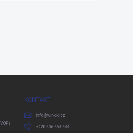
KONTAKT
info
@
winkiki.cz
(VOP)
+420 606 654 644