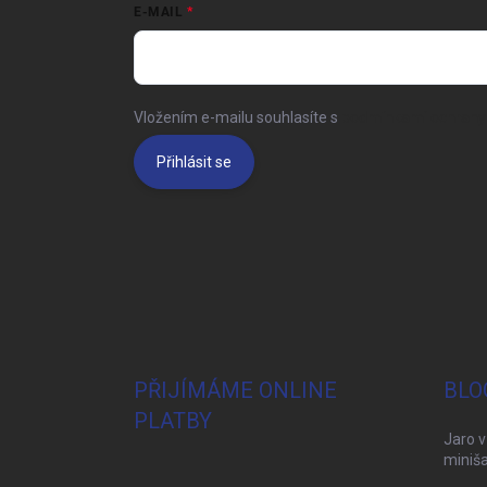
E-MAIL
Vložením e-mailu souhlasíte s
podmínkami ochrany 
Přihlásit se
PŘIJÍMÁME ONLINE
BLO
PLATBY
Jaro v
miniša