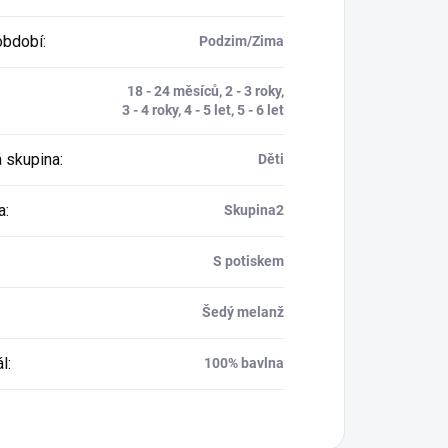
období
:
Podzim/Zima
18 - 24 měsíců, 2 - 3 roky,
3 - 4 roky, 4 - 5 let, 5 - 6 let
 skupina
:
Děti
a
:
Skupina2
S potiskem
Šedý melanž
ál
:
100% bavlna