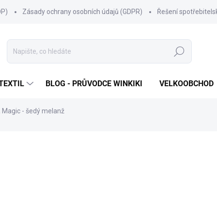
OP)
Zásady ochrany osobních údajů (GDPR)
Řešení spotřebitel
Hledat
TEXTIL
BLOG - PRŮVODCE WINKIKI
VELKOOBCHOD
a Magic - šedý melanž
NAČKA:
WINKIKI KIDS WEAR
399 Kč
Měrná
ZVOLTE VARIANTU
cena:
VELIKOST