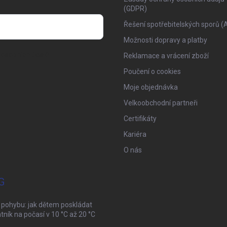
(GDPR)
Řešení spotřebitelských sporů (
Možnosti dopravy a platby
osobních údajů
Reklamace a vrácení zboží
Poučení o cookies
Moje objednávka
Velkoobchodní partneři
Certifikáty
Kariéra
O nás
G
 pohybu: jak dětem poskládat
tník na počasí v 10 °C až 20 °C