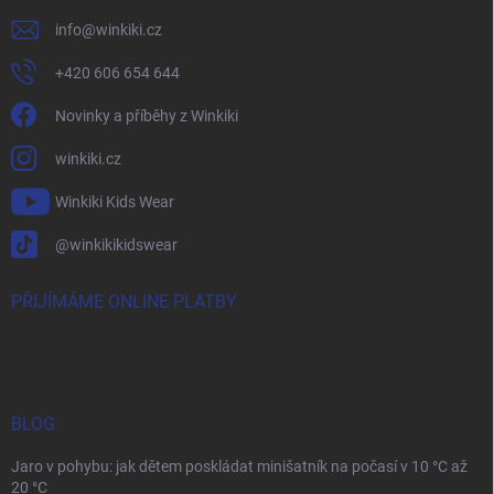
info
@
winkiki.cz
+420 606 654 644
Novinky a příběhy z Winkiki
winkiki.cz
Winkiki Kids Wear
@winkikikidswear
PŘIJÍMÁME ONLINE PLATBY
BLOG
Jaro v pohybu: jak dětem poskládat minišatník na počasí v 10 °C až
20 °C