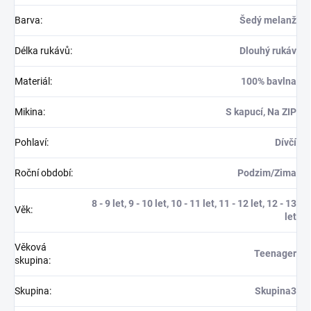
Barva
:
Šedý melanž
Délka rukávů
:
Dlouhý rukáv
Materiál
:
100% bavlna
Mikina
:
S kapucí, Na ZIP
Pohlaví
:
Dívčí
Roční období
:
Podzim/Zima
8 - 9 let, 9 - 10 let, 10 - 11 let, 11 - 12 let, 12 - 13
Věk
:
let
Věková
Teenager
skupina
:
Skupina
:
Skupina3