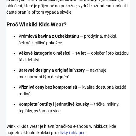
oblečení, které je příjemné na pokožce, vydrží každodenní nošení i
časté praní a přitom vypadá skvěle.
Proč Winkiki Kids Wear?
Prémiová bavlna z Uzbekistánu
— prodyšná, měkká,
šetrná k citlivé pokožce
Věkové kategorie 6 měsíců – 14 let
— oblečení pro každou
fázi dětství
Barevné designy a originální vzory
— navrhuje
mezinárodní tým designérů
Příznivé ceny bez kompromisů
— kvalita dostupná každé
rodině
Kompletní outfity i jednotlivé kousky
— trička, mikiny,
tepláky, pyžama a více
Winkiki Kids Wear je hlavní značkou e-shopu winkiki.cz, kde
najdete aktuální kolekci pro
dívky i chlapce
.