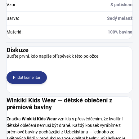
Vzor
:
S potiskem
Barva
:
Šedý melanž
Materiál
:
100% bavlna
Diskuze
Buďte první, kdo napíše příspěvek k této položce.
Přidat komentář
Winkiki Kids Wear — dětské oblečení z
prémiové bavlny
Značka
Winkiki Kids Wear
vznikla s přesvědčením, že kvalitní
dětské oblečení nemusí být drahé. Každý kousek vyrábíme z
prémiové bavlny pocházející z Uzbekistánu — jednoho ze
světových lídrů v produkci vysoce kvalitní bavlny. Výsledkem je