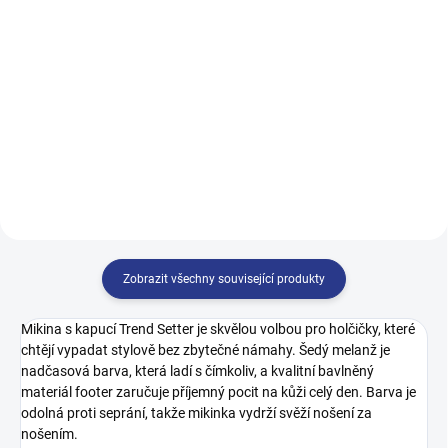
399 Kč
122
128
134
140
140
146
152
158
146
152
158
164
164
Zobrazit všechny související produkty
Mikina s kapucí Trend Setter je skvělou volbou pro holčičky, které
chtějí vypadat stylově bez zbytečné námahy. Šedý melanž je
nadčasová barva, která ladí s čímkoliv, a kvalitní bavlněný
materiál footer zaručuje příjemný pocit na kůži celý den. Barva je
odolná proti seprání, takže mikinka vydrží svěží nošení za
nošením.