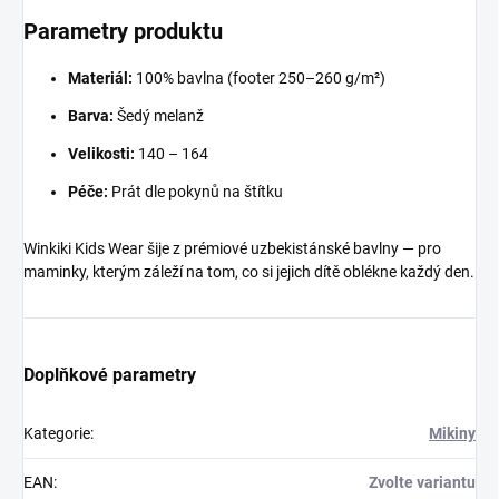
Parametry produktu
Materiál:
100% bavlna (footer 250–260 g/m²)
Barva:
Šedý melanž
Velikosti:
140 – 164
Péče:
Prát dle pokynů na štítku
Winkiki Kids Wear šije z prémiové uzbekistánské bavlny — pro
maminky, kterým záleží na tom, co si jejich dítě oblékne každý den.
Doplňkové parametry
Kategorie
:
Mikiny
EAN
:
Zvolte variantu