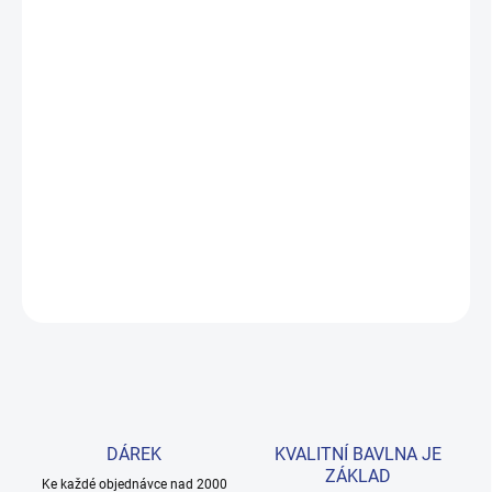
MŮŽEME DORUČIT DO:
ZVOLTE VARIANTU
MOŽNOSTI DORUČENÍ
−
+
Přidat do košíku
Pohodlná mikina s kapucí z prémiové 100% bavlny, která snese
každodenní nošení i časté praní. Jemný šedý melanž sedí ke
všemu. Provedení: s dlouhým rukávem a s potiskem.
DETAILNÍ INFORMACE
ZEPTAT SE
HLÍDAT
DÁREK
KVALITNÍ BAVLNA JE
ZÁKLAD
Ke každé objednávce nad 2000