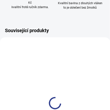
Kč
Kvalitní bavlna z dlouhých vláken
kvalitní froté ručník zdarma.
to je oblečení bez žmolků
Související produkty
100% BAVLNA
100% BAVLNA
SKLADEM
SKLADE
(10 KS)
(24 KS
Dívčí tepláky Trend Setter -
Dívčí tepláky Sport - černá
šedý melanž
499 Kč