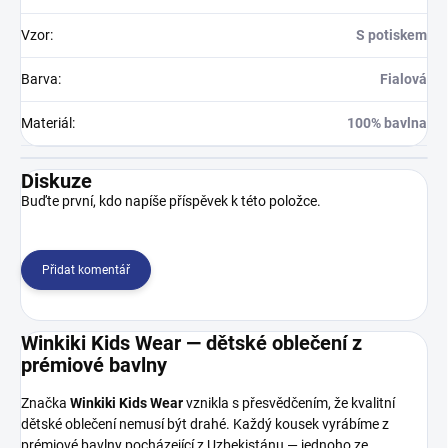
Vzor
:
S potiskem
Barva
:
Fialová
Materiál
:
100% bavlna
Diskuze
Buďte první, kdo napíše příspěvek k této položce.
Přidat komentář
Winkiki Kids Wear — dětské oblečení z
prémiové bavlny
Značka
Winkiki Kids Wear
vznikla s přesvědčením, že kvalitní
dětské oblečení nemusí být drahé. Každý kousek vyrábíme z
prémiové bavlny pocházející z Uzbekistánu — jednoho ze