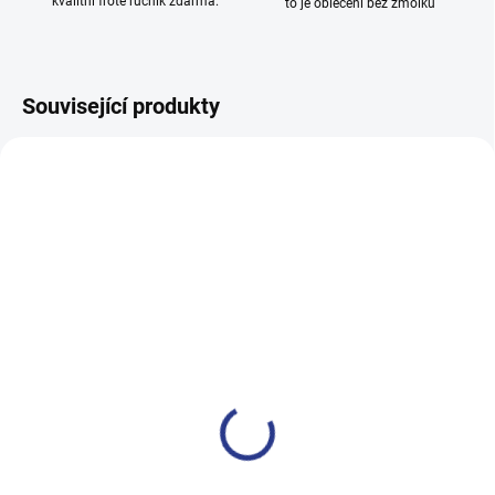
kvalitní froté ručník zdarma.
to je oblečení bez žmolků
Související produkty
100% BAVLNA
100% BAVLNA
SKLADEM
SKLADE
(2 KS)
(24 KS
Dívčí tepláky Weekend -
Dívčí tepláky Sport - černá
fialová
499 Kč
499 Kč
122
128
134
140