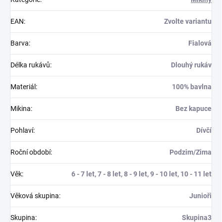
EAN
:
Zvolte variantu
Barva
:
Fialová
Délka rukávů
:
Dlouhý rukáv
Materiál
:
100% bavlna
Mikina
:
Bez kapuce
Pohlaví
:
Dívčí
Roční období
:
Podzim/Zima
Věk
:
6 - 7 let, 7 - 8 let, 8 - 9 let, 9 - 10 let, 10 - 11 let
Věková skupina
:
Junioři
Skupina
:
Skupina3