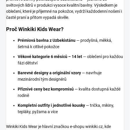
světových lídrů v produkci vysoce kvalitní bavlny. Výsledkem je
oblečení, které je příjemné na pokožce, vydrží každodenní nošení i
časté praní a přitom vypadá skvěle.
Proč Winkiki Kids Wear?
Prémiová bavlna z Uzbekistánu
— prodyšná, měkká,
šetrná k citlivé pokožce
Věkové kategorie 6 měsíců – 14 let
— oblečení pro každou
fázi dětství
Barevné designy a originální vzory
— navrhuje
mezinárodní tým designérů
Příznivé ceny bez kompromisů
— kvalita dostupná každé
rodině
Kompletní outfity i jednotlivé kousky
— trička, mikiny,
tepláky, pyžama a více
Winkiki Kids Wear je hlavní značkou e-shopu winkiki.cz, kde