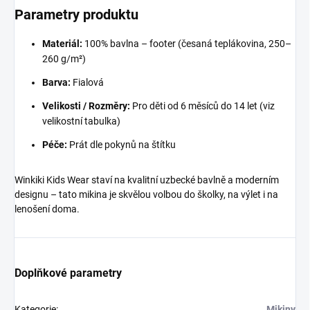
Parametry produktu
Materiál:
100% bavlna – footer (česaná teplákovina, 250–
260 g/m²)
Barva:
Fialová
Velikosti / Rozměry:
Pro děti od 6 měsíců do 14 let (viz
velikostní tabulka)
Péče:
Prát dle pokynů na štítku
Winkiki Kids Wear staví na kvalitní uzbecké bavlně a moderním
designu – tato mikina je skvělou volbou do školky, na výlet i na
lenošení doma.
Doplňkové parametry
Kategorie
:
Mikiny