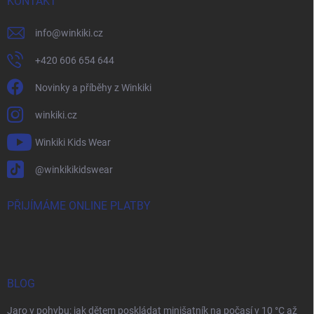
KONTAKT
info
@
winkiki.cz
+420 606 654 644
Novinky a příběhy z Winkiki
winkiki.cz
Winkiki Kids Wear
@winkikikidswear
PŘIJÍMÁME ONLINE PLATBY
BLOG
Jaro v pohybu: jak dětem poskládat minišatník na počasí v 10 °C až