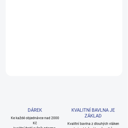
MOŽNOSTI DORUČENÍ
−
+
Přidat do košíku
Zateplená mikina z prémiové bavlny s blýskavou hvězdou a
rozkošným volánem. Příjemná na dotek, praktická na každý den.
Provedení: s dlouhým rukávem a s potiskem.
DETAILNÍ INFORMACE
ZEPTAT SE
HLÍDAT
DÁREK
KVALITNÍ BAVLNA JE
ZÁKLAD
Ke každé objednávce nad 2000
Kč
Kvalitní bavlna z dlouhých vláken