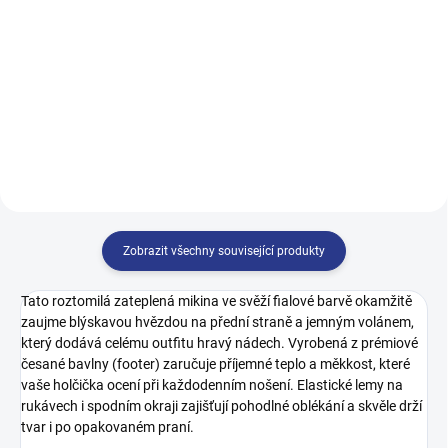
140
146
152
158
146
152
158
164
164
Zobrazit všechny související produkty
Tato roztomilá zateplená mikina ve svěží fialové barvě okamžitě
zaujme blýskavou hvězdou na přední straně a jemným volánem,
který dodává celému outfitu hravý nádech. Vyrobená z prémiové
česané bavlny (footer) zaručuje příjemné teplo a měkkost, které
vaše holčička ocení při každodenním nošení. Elastické lemy na
rukávech i spodním okraji zajišťují pohodlné oblékání a skvěle drží
tvar i po opakovaném praní.