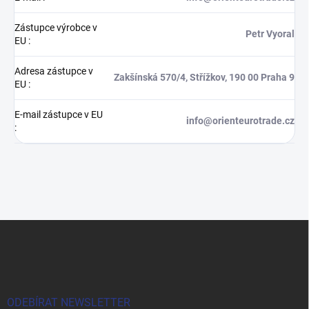
Zástupce výrobce v
Petr Vyoral
EU
:
Adresa zástupce v
Zakšínská 570/4, Střížkov, 190 00 Praha 9
EU
:
E-mail zástupce v EU
info@orienteurotrade.cz
:
Z
á
p
a
t
í
ODEBÍRAT NEWSLETTER