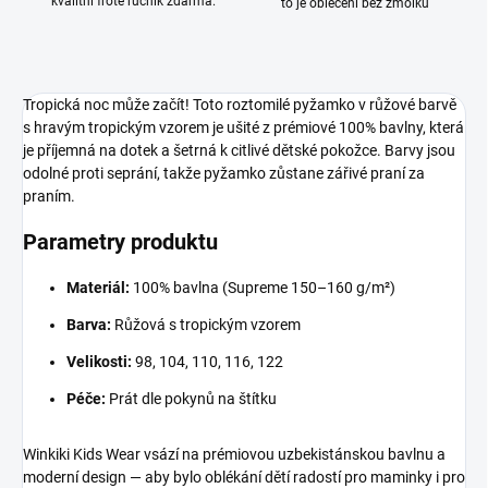
kvalitní froté ručník zdarma.
to je oblečení bez žmolků
Tropická noc může začít! Toto roztomilé pyžamko v růžové barvě
s hravým tropickým vzorem je ušité z prémiové 100% bavlny, která
je příjemná na dotek a šetrná k citlivé dětské pokožce. Barvy jsou
odolné proti seprání, takže pyžamko zůstane zářivé praní za
praním.
Parametry produktu
Materiál:
100% bavlna (Supreme 150–160 g/m²)
Barva:
Růžová s tropickým vzorem
Velikosti:
98, 104, 110, 116, 122
Péče:
Prát dle pokynů na štítku
Winkiki Kids Wear vsází na prémiovou uzbekistánskou bavlnu a
moderní design — aby bylo oblékání dětí radostí pro maminky i pro