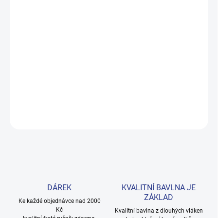
MOŽNOSTI DORUČENÍ
−
+
Přidat do košíku
Roztomilé pyžamko s tropickým motivem z měkké 100% bavlny,
které děti milují. Živé růžové barvy odolávají praní. Velikosti 98–
122. Provedení: bez rukávů, s krátkými nohavicemi a s potiskem.
DETAILNÍ INFORMACE
ZEPTAT SE
HLÍDAT
DÁREK
KVALITNÍ BAVLNA JE
ZÁKLAD
Ke každé objednávce nad 2000
Kč
Kvalitní bavlna z dlouhých vláken