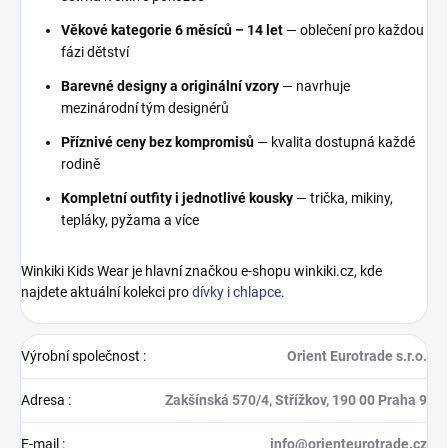
Věkové kategorie 6 měsíců – 14 let
— oblečení pro každou
fázi dětství
Barevné designy a originální vzory
— navrhuje
mezinárodní tým designérů
Příznivé ceny bez kompromisů
— kvalita dostupná každé
rodině
Kompletní outfity i jednotlivé kousky
— trička, mikiny,
tepláky, pyžama a více
Winkiki Kids Wear je hlavní značkou e-shopu winkiki.cz, kde
najdete aktuální kolekci pro
dívky i chlapce
.
Výrobní společnost
:
Orient Eurotrade s.r.o.
Adresa
:
Zakšínská 570/4, Střížkov, 190 00 Praha 9
E-mail
:
info@orienteurotrade.cz