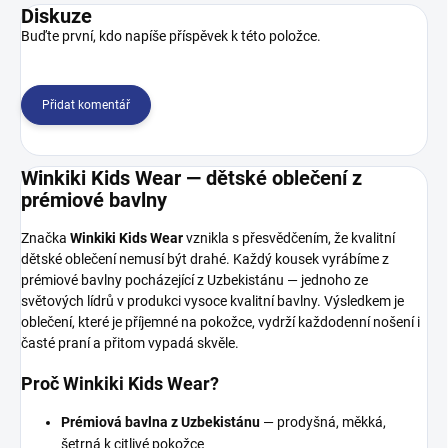
Diskuze
Buďte první, kdo napíše příspěvek k této položce.
Přidat komentář
Winkiki Kids Wear — dětské oblečení z
prémiové bavlny
Značka
Winkiki Kids Wear
vznikla s přesvědčením, že kvalitní
dětské oblečení nemusí být drahé. Každý kousek vyrábíme z
prémiové bavlny pocházející z Uzbekistánu — jednoho ze
světových lídrů v produkci vysoce kvalitní bavlny. Výsledkem je
oblečení, které je příjemné na pokožce, vydrží každodenní nošení i
časté praní a přitom vypadá skvěle.
Proč Winkiki Kids Wear?
Prémiová bavlna z Uzbekistánu
— prodyšná, měkká,
šetrná k citlivé pokožce