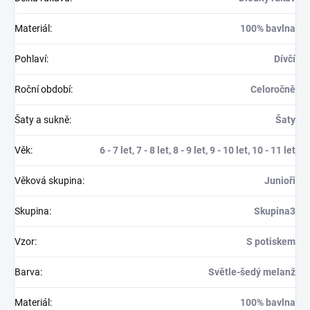
Materiál
:
100% bavlna
Pohlaví
:
Dívčí
Roční období
:
Celoročně
Šaty a sukně
:
Šaty
Věk
:
6 - 7 let, 7 - 8 let, 8 - 9 let, 9 - 10 let, 10 - 11 let
Věková skupina
:
Junioři
Skupina
:
Skupina3
Vzor
:
S potiskem
Barva
:
Světle-šedý melanž
Materiál
:
100% bavlna