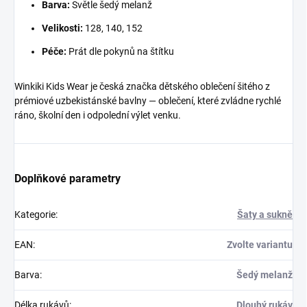
Barva:
Světle šedý melanž
Velikosti:
128, 140, 152
Péče:
Prát dle pokynů na štítku
Winkiki Kids Wear je česká značka dětského oblečení šitého z
prémiové uzbekistánské bavlny — oblečení, které zvládne rychlé
ráno, školní den i odpolední výlet venku.
Doplňkové parametry
Kategorie
:
Šaty a sukně
EAN
:
Zvolte variantu
Barva
:
Šedý melanž
Délka rukávů
:
Dlouhý rukáv