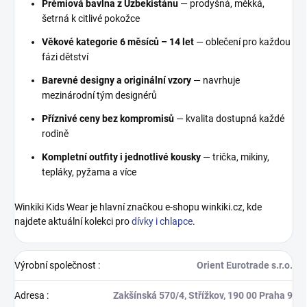
Prémiová bavlna z Uzbekistánu
— prodyšná, měkká,
šetrná k citlivé pokožce
Věkové kategorie 6 měsíců – 14 let
— oblečení pro každou
fázi dětství
Barevné designy a originální vzory
— navrhuje
mezinárodní tým designérů
Příznivé ceny bez kompromisů
— kvalita dostupná každé
rodině
Kompletní outfity i jednotlivé kousky
— trička, mikiny,
tepláky, pyžama a více
Winkiki Kids Wear je hlavní značkou e-shopu winkiki.cz, kde
najdete aktuální kolekci pro
dívky i chlapce
.
Výrobní společnost
:
Orient Eurotrade s.r.o.
Adresa
:
Zakšínská 570/4, Střížkov, 190 00 Praha 9