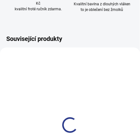
Kč
Kvalitní bavlna z dlouhých vláken
kvalitní froté ručník zdarma.
to je oblečení bez žmolků
Související produkty
TIP
100% BAVLNA
SKLADEM
(1 KS)
Dívčí legginy With Hearth -
navy