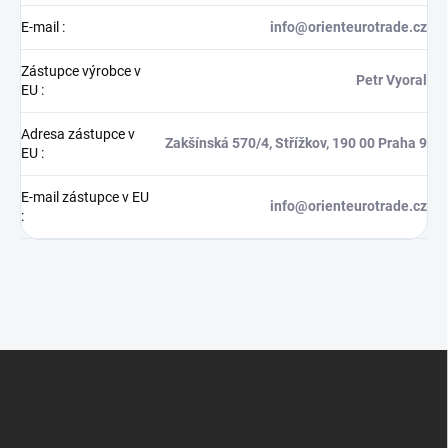
E-mail
:
info@orienteurotrade.cz
Zástupce výrobce v
Petr Vyoral
EU
:
Adresa zástupce v
Zakšínská 570/4, Střížkov, 190 00 Praha 9
EU
:
E-mail zástupce v EU
info@orienteurotrade.cz
:
Z
á
p
a
t