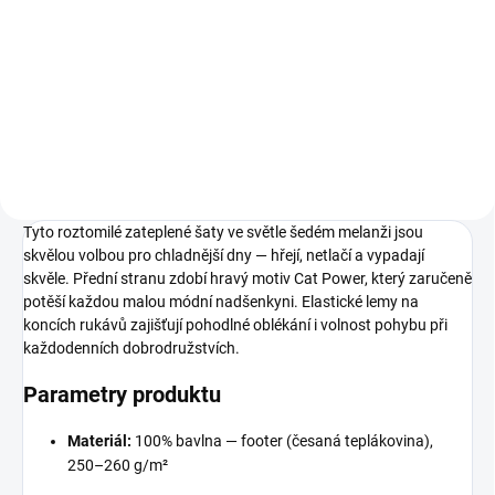
199 Kč
98
104
110
116
122
Tyto roztomilé zateplené šaty ve světle šedém melanži jsou
skvělou volbou pro chladnější dny — hřejí, netlačí a vypadají
skvěle. Přední stranu zdobí hravý motiv Cat Power, který zaručeně
potěší každou malou módní nadšenkyni. Elastické lemy na
koncích rukávů zajišťují pohodlné oblékání i volnost pohybu při
každodenních dobrodružstvích.
Parametry produktu
Materiál:
100% bavlna — footer (česaná teplákovina),
250–260 g/m²