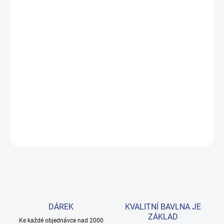
MŮŽEME DORUČIT DO:
ZVOLTE VARIANTU
MOŽNOSTI DORUČENÍ
−
+
Přidat do košíku
Zateplené šaty z měkké bavlny s roztomilým motivem Cat Power.
Elastické lemy rukávů zajišťují pohodlné nošení každý den.
Velikosti 128–152. Provedení: s potiskem.
DETAILNÍ INFORMACE
ZEPTAT SE
HLÍDAT
DÁREK
KVALITNÍ BAVLNA JE
ZÁKLAD
Ke každé objednávce nad 2000