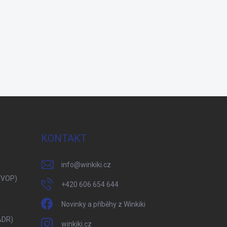
KONTAKT
info
@
winkiki.cz
(VOP)
+420 606 654 644
Novinky a příběhy z Winkiki
ADR)
winkiki.cz