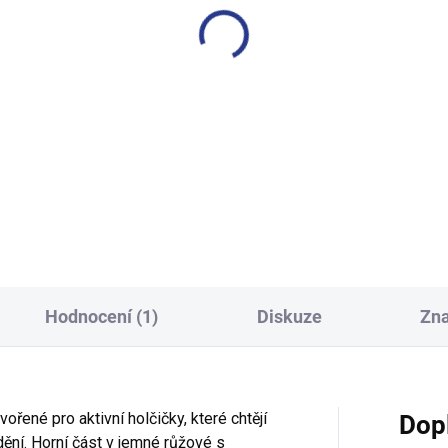
Hodnocení (1)
Diskuze
Zn
ořené pro aktivní holčičky, které chtějí
Dop
ění. Horní část v jemné růžové s