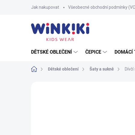
Přejít
Jak nakupovat
Všeobecné obchodní podmínky (V
na
obsah
DĚTSKÉ OBLEČENÍ
ČEPICE
DOMÁCÍ 
Domů
Dětské oblečení
Šaty a sukně
Dívčí
1 hodnocení
Podrobnosti hodnocení
Z
100% BAVLNA