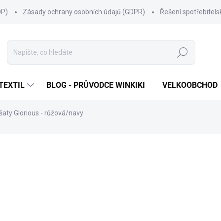
OP)
Zásady ochrany osobních údajů (GDPR)
Řešení spotřebitel
Hledat
TEXTIL
BLOG - PRŮVODCE WINKIKI
VELKOOBCHOD
 šaty Glorious - růžová/navy
NAČKA:
WINKIKI KIDS WEAR
399 Kč
Měrná
ZVOLTE VARIANTU
cena:
VELIKOST