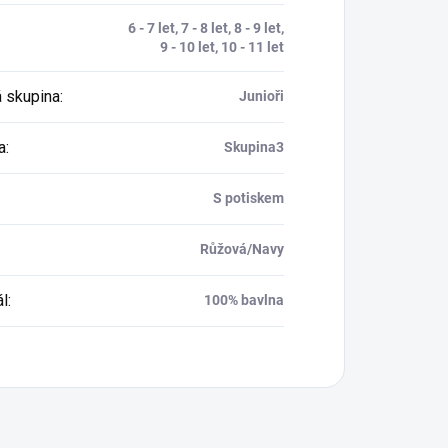
6 - 7 let, 7 - 8 let, 8 - 9 let,
9 - 10 let, 10 - 11 let
 skupina
:
Junioři
a
:
Skupina3
S potiskem
Růžová/Navy
ál
:
100% bavlna