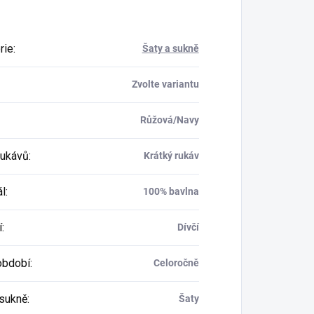
rie
:
Šaty a sukně
Zvolte variantu
Růžová/Navy
rukávů
:
Krátký rukáv
ál
:
100% bavlna
í
:
Dívčí
období
:
Celoročně
 sukně
:
Šaty