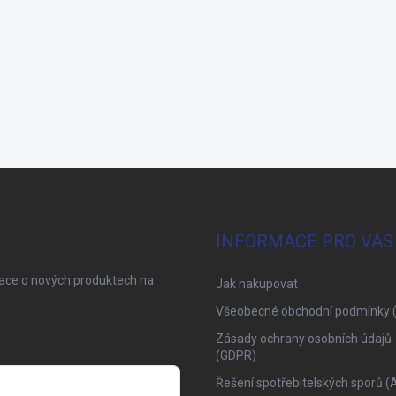
INFORMACE PRO VÁS
mace o nových produktech na
Jak nakupovat
Všeobecné obchodní podmínky 
Zásady ochrany osobních údajů
(GDPR)
Řešení spotřebitelských sporů (