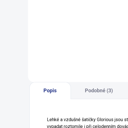
SKLADEM
(1 KS)
Dívčí legginy With Hearth - navy
199 Kč
98
104
110
116
122
Popis
Podobné (3)
Lehké a vzdušné šatičky Glorious jsou stv
vypadat roztomile i při celodenním dovád