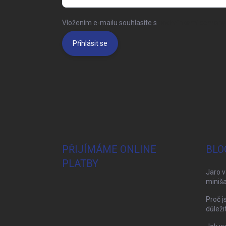
Vložením e-mailu souhlasíte s
podmínkami ochrany 
Přihlásit se
PŘIJÍMÁME ONLINE
BLO
PLATBY
Jaro v
miniša
Proč j
důleži