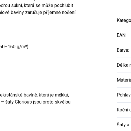
odrou sukní, která se může pochlubit
iové bavlny zaručuje příjemné nošení
Katego
EAN
:
50–160 g/m²)
Barva
:
Délka 
Materi
ekistánské bavlně, která je měkká,
Pohlav
— šaty Glorious jsou proto skvělou
Roční 
Šaty a