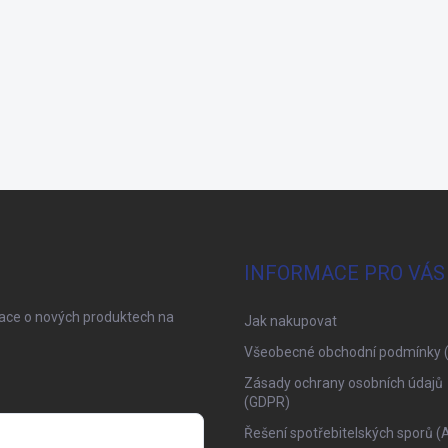
INFORMACE PRO VÁS
mace o nových produktech na
Jak nakupovat
Všeobecné obchodní podmínky 
Zásady ochrany osobních údajů
(GDPR)
Řešení spotřebitelských sporů (