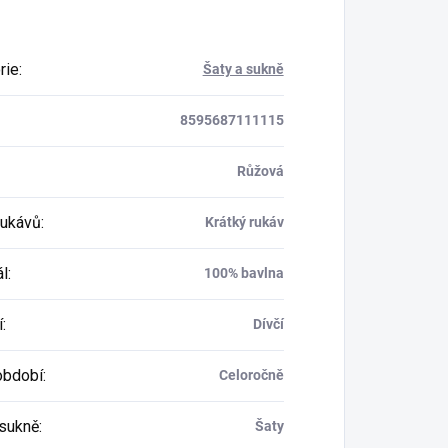
rie
:
Šaty a sukně
8595687111115
Růžová
rukávů
:
Krátký rukáv
ál
:
100% bavlna
í
:
Dívčí
období
:
Celoročně
 sukně
:
Šaty