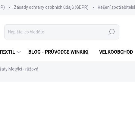
OP)
Zásady ochrany osobních údajů (GDPR)
Řešení spotřebitel
Hledat
TEXTIL
BLOG - PRŮVODCE WINKIKI
VELKOOBCHOD
 šaty Motýlci - růžová
ní
ZNAČKA:
WINKIKI KIDS WEAR
299 Kč
Měrná
SKLADEM
(11 KS)
cena:
VELIKOST