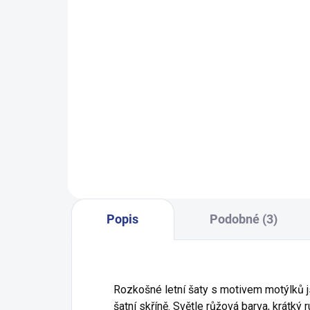
SKLADEM
(1 KS)
Dívčí legginy With Hearth - navy
199 Kč
98
104
110
116
122
Popis
Podobné (3)
Rozkošné letní šaty s motivem motýlků 
šatní skříně. Světle růžová barva, krátký