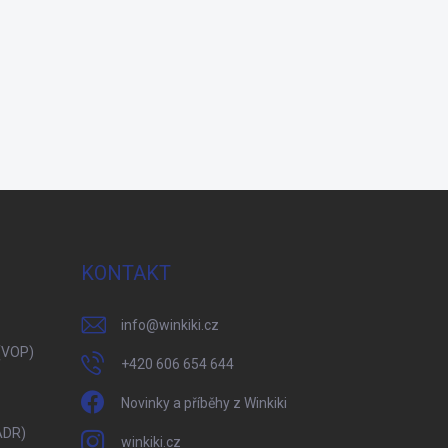
KONTAKT
info
@
winkiki.cz
(VOP)
+420 606 654 644
Novinky a příběhy z Winkiki
ADR)
winkiki.cz