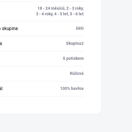
18 - 24 měsíců, 2 - 3 roky,
3 - 4 roky, 4 - 5 let, 5 - 6 let
 skupina
:
Děti
a
:
Skupina2
S potiskem
Růžová
ál
:
100% bavlna