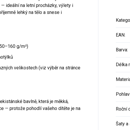
— ideální na letní procházky, výlety i
říjemně lehký na tělo a snese i
Katego
EAN
:
50–160 g/m²)
Barva
:
otýlků
Délka 
zných velikostech (viz výběr na stránce
Materi
Pohlav
ekistánské bavlně, která je měkká,
ce — protože pohodlí vašeho dítěte je na
Roční 
Šaty a