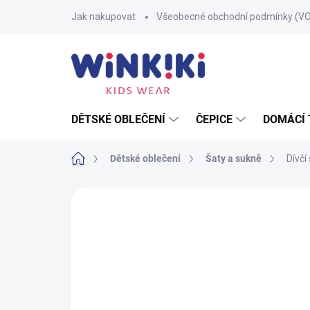
Přejít
Jak nakupovat
Všeobecné obchodní podmínky (V
na
obsah
DĚTSKÉ OBLEČENÍ
ČEPICE
DOMÁCÍ 
Domů
Dětské oblečení
Šaty a sukně
Dívčí
Neohodnoceno
Podrobnosti hodnoce
100% BAVLNA