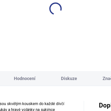
Hodnocení
Diskuze
Zna
jsou skvělým kouskem do každé dívčí
Dop
 rukáv a hravé volánky na sukýnce