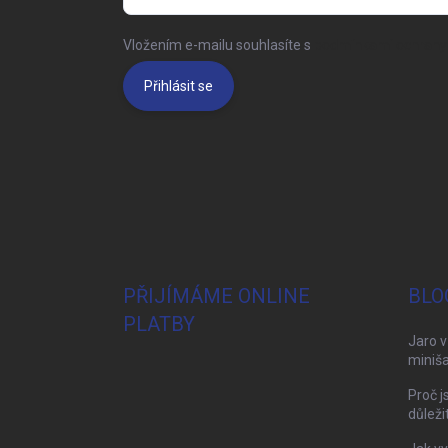
Vložením e-mailu souhlasíte s
podmínkami ochrany 
Přihlásit se
PŘIJÍMÁME ONLINE
BLO
PLATBY
Jaro v
miniša
Proč j
důleži