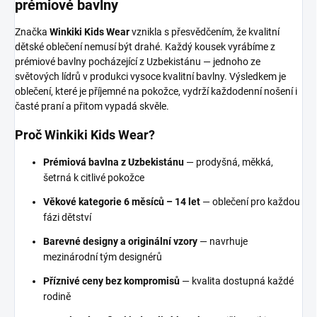
prémiové bavlny
Značka
Winkiki Kids Wear
vznikla s přesvědčením, že kvalitní
dětské oblečení nemusí být drahé. Každý kousek vyrábíme z
prémiové bavlny pocházející z Uzbekistánu — jednoho ze
světových lídrů v produkci vysoce kvalitní bavlny. Výsledkem je
oblečení, které je příjemné na pokožce, vydrží každodenní nošení i
časté praní a přitom vypadá skvěle.
Proč Winkiki Kids Wear?
Prémiová bavlna z Uzbekistánu
— prodyšná, měkká,
šetrná k citlivé pokožce
Věkové kategorie 6 měsíců – 14 let
— oblečení pro každou
fázi dětství
Barevné designy a originální vzory
— navrhuje
mezinárodní tým designérů
Příznivé ceny bez kompromisů
— kvalita dostupná každé
rodině