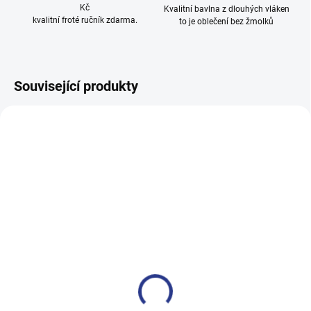
Kč
Kvalitní bavlna z dlouhých vláken
kvalitní froté ručník zdarma.
to je oblečení bez žmolků
Související produkty
100% BAVLNA
100% BAVLNA
SKLADEM
SKLADE
(3 KS)
(14 KS
Chlapecké tepláky Maybe -
Chlapecké tepláky No More
černá
Limits - Khaki