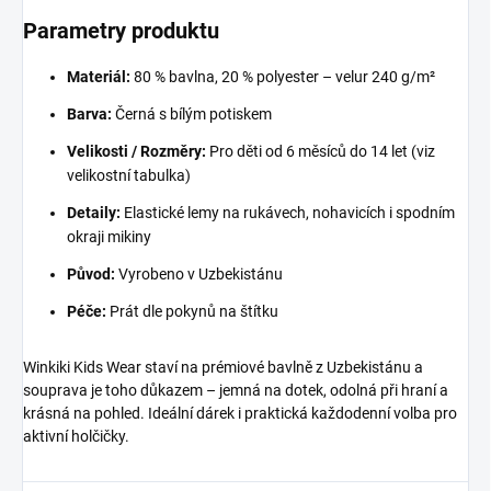
Parametry produktu
Materiál:
80 % bavlna, 20 % polyester – velur 240 g/m²
Barva:
Černá s bílým potiskem
Velikosti / Rozměry:
Pro děti od 6 měsíců do 14 let (viz
velikostní tabulka)
Detaily:
Elastické lemy na rukávech, nohavicích i spodním
okraji mikiny
Původ:
Vyrobeno v Uzbekistánu
Péče:
Prát dle pokynů na štítku
Winkiki Kids Wear staví na prémiové bavlně z Uzbekistánu a
souprava je toho důkazem – jemná na dotek, odolná při hraní a
krásná na pohled. Ideální dárek i praktická každodenní volba pro
aktivní holčičky.