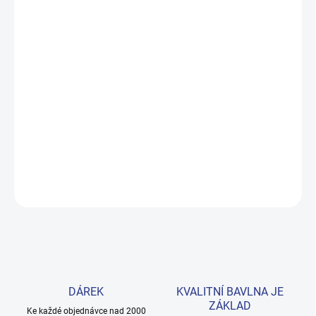
MŮŽEME DORUČIT DO:
ZVOLTE VARIANTU
MOŽNOSTI DORUČENÍ
−
+
Přidat do košíku
Měkká veluová souprava v nadčasové černé barvě s bílým logem
Winkiki. Elastické lemy zajišťují pohodlné nošení celý den.
Provedení: s potiskem.
DETAILNÍ INFORMACE
ZEPTAT SE
HLÍDAT
DÁREK
KVALITNÍ BAVLNA JE
ZÁKLAD
Ke každé objednávce nad 2000