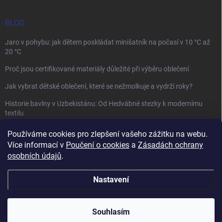
BLOG
Jaro v pohybu: jak dětem poskládat minišatník na počasí v 10 °C až
20 °C
Proč jsou certifikované materiály důležité při výběru oblečení
Jak vybrat dětské oblečení, které se nežmolkuje a vydrží roky?
Historie bavlny v Uzbekistánu: Od Hedvábné stezky k modernímu
textilu
Používáme cookies pro zlepšení vašeho zážitku na webu.
Více informací v
Poučení o cookies
a
Zásadách ochrany
osobních údajů
.
Mamazone |
Allegro.cz
| Řešení sporů on-line
Nastavení
Copyright 2026
Winkiki
. Všechna práva vyhrazena.
Upravit nastavení
cookies
Souhlasím