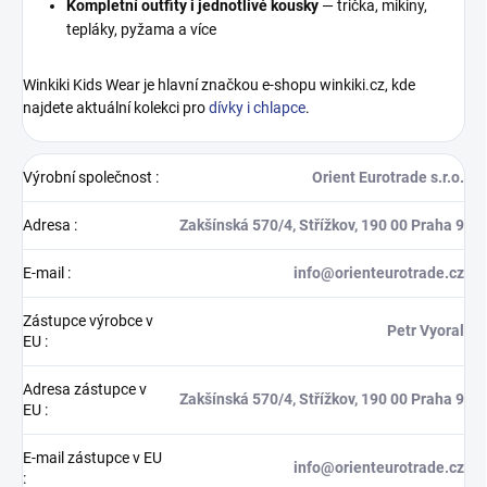
Kompletní outfity i jednotlivé kousky
— trička, mikiny,
tepláky, pyžama a více
Winkiki Kids Wear je hlavní značkou e-shopu winkiki.cz, kde
najdete aktuální kolekci pro
dívky i chlapce
.
Výrobní společnost
:
Orient Eurotrade s.r.o.
Adresa
:
Zakšínská 570/4, Střížkov, 190 00 Praha 9
E-mail
:
info@orienteurotrade.cz
Zástupce výrobce v
Petr Vyoral
EU
:
Adresa zástupce v
Zakšínská 570/4, Střížkov, 190 00 Praha 9
EU
:
E-mail zástupce v EU
info@orienteurotrade.cz
: