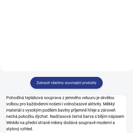
499 Kč
499 Kč
128
134
140
146
122
128
134
140
152
158
164
170
146
152
158
164
170
Zobrazit všechny související produkty
Pohodlná tepláková souprava z jemného veluuru je skvělou
volbou pro každodenní nošení i volnočasové aktivity. Měkký
materiál s vysokým podílem bavlny příjemně hřeje a zároveň
nechá pokožku dýchat. Nadčasová černá barva s bílým nápisem
Winkiki na přední straně mikiny dodává soupravě moderní a
stylový vzhled.