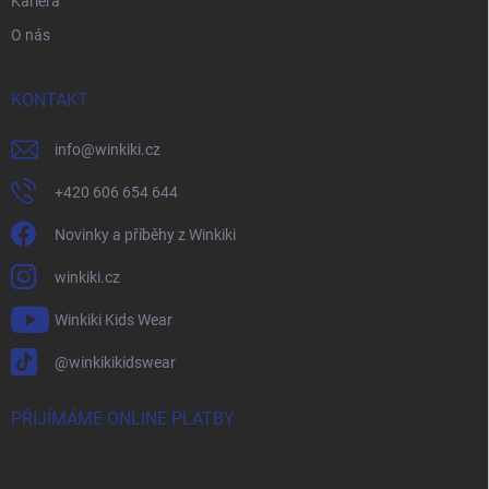
Kariéra
O nás
KONTAKT
info
@
winkiki.cz
+420 606 654 644
Novinky a příběhy z Winkiki
winkiki.cz
Winkiki Kids Wear
@winkikikidswear
PŘIJÍMÁME ONLINE PLATBY