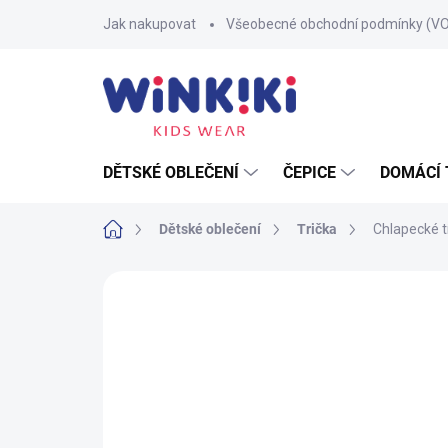
Přejít
Jak nakupovat
Všeobecné obchodní podmínky (V
na
obsah
DĚTSKÉ OBLEČENÍ
ČEPICE
DOMÁCÍ 
Domů
Dětské oblečení
Trička
Chlapecké t
Neohodnoceno
Podrobnosti hodnoce
100% BAVLNA