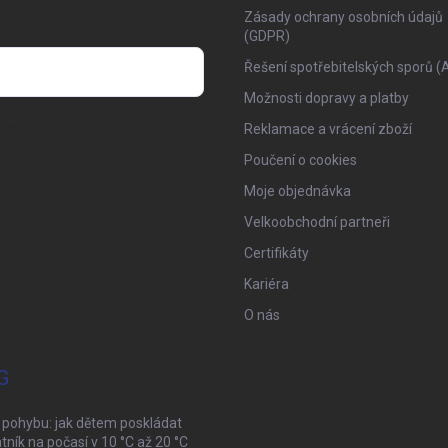
Zásady ochrany osobních údajů
(GDPR)
Řešení spotřebitelských sporů (
Možnosti dopravy a platby
osobních údajů
Reklamace a vrácení zboží
Poučení o cookies
Moje objednávka
Velkoobchodní partneři
Certifikáty
Kariéra
O nás
G
 pohybu: jak dětem poskládat
tník na počasí v 10 °C až 20 °C