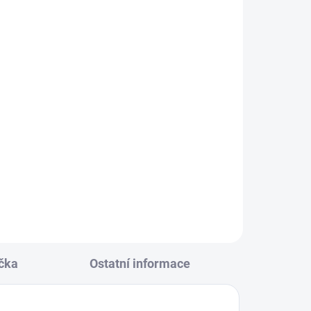
KLADEM
(3 KS)
 černá
152
čka
Ostatní informace