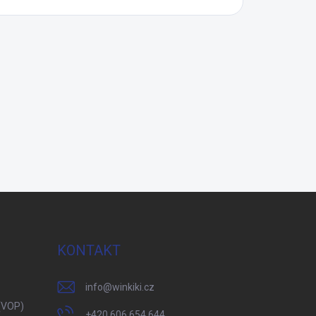
KONTAKT
info
@
winkiki.cz
(VOP)
+420 606 654 644