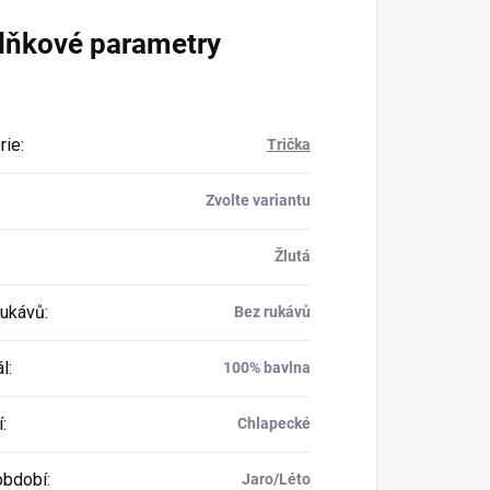
lňkové parametry
rie
:
Trička
Zvolte variantu
Žlutá
rukávů
:
Bez rukávů
ál
:
100% bavlna
í
:
Chlapecké
období
:
Jaro/Léto