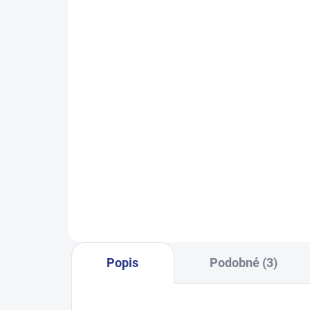
SKLADEM
(2 KS)
Dívčí tepláky Weekend - fialová
Ch
499 Kč
140
146
152
158
164
122
Popis
Podobné (3)