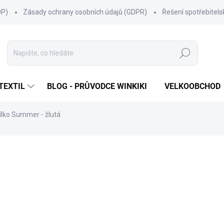
OP)
Zásady ochrany osobních údajů (GDPR)
Řešení spotřebitel
Hledat
TEXTIL
BLOG - PRŮVODCE WINKIKI
VELKOOBCHOD
ílko Summer - žlutá
ní
ZNAČKA:
WINKIKI KIDS WEAR
199 Kč
Měrná
ZVOLTE VARIANTU
cena:
VELIKOST