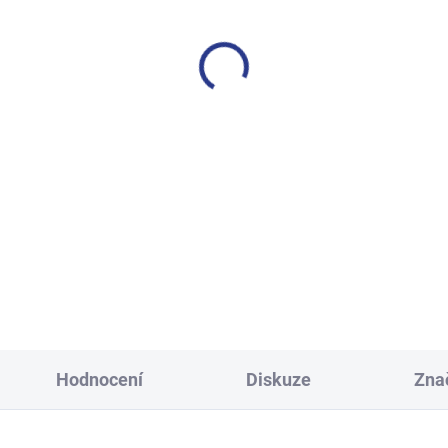
SKLADEM
S
(14 KS)
lapecké tepláky No More
Chlapecké tepláky Maybe -
Limits - Khaki
499 Kč
499 Kč
128
134
140
146
128
134
140
146
158
164
170
152
158
164
170
Hodnocení
Diskuze
Zna