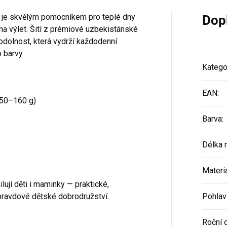
r je skvělým pomocníkem pro teplé dny
Dop
o na výlet. Šití z prémiové uzbekistánské
odolnost, která vydrží každodenní
 barvy.
Katego
EAN
:
50–160 g)
Barva
:
Délka 
Materi
lují děti i maminky — praktické,
pravdové dětské dobrodružství.
Pohlav
Roční 