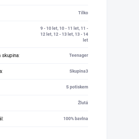
Tílko
9 - 10 let, 10 - 11 let, 11 -
12 let, 12 - 13 let, 13 - 14
let
 skupina
:
Teenager
a
:
Skupina3
S potiskem
Žlutá
ál
:
100% bavlna