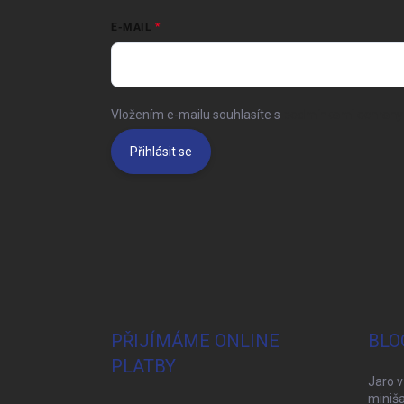
E-MAIL
Vložením e-mailu souhlasíte s
podmínkami ochrany 
Přihlásit se
PŘIJÍMÁME ONLINE
BLO
PLATBY
Jaro v
miniša