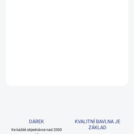
MOŽNOSTI DORUČENÍ
−
+
Přidat do košíku
Svěží salátová barva a 100% bavlna z Uzbekistánu – to je
kombinace, kterou vaše dítě bude milovat. Příjemné na dotek,
odolné při praní. Velikosti 98–122. Provedení: s krátkým rukávem
a s potiskem.
DETAILNÍ INFORMACE
ZEPTAT SE
HLÍDAT
DÁREK
KVALITNÍ BAVLNA JE
ZÁKLAD
Ke každé objednávce nad 2000