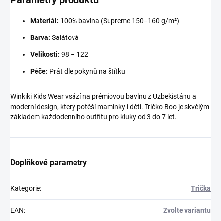
Parametry produktu
Materiál:
100% bavlna (Supreme 150–160 g/m²)
Barva:
Salátová
Velikosti:
98 – 122
Péče:
Prát dle pokynů na štítku
Winkiki Kids Wear vsází na prémiovou bavlnu z Uzbekistánu a
moderní design, který potěší maminky i děti. Tričko Boo je skvělým
základem každodenního outfitu pro kluky od 3 do 7 let.
Doplňkové parametry
Kategorie
:
Trička
EAN
:
Zvolte variantu