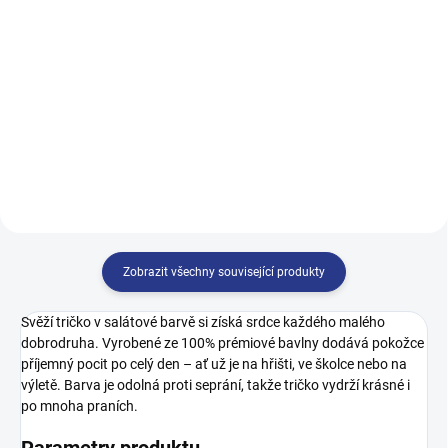
499 Kč
122
128
134
140
122
128
134
140
146
152
158
164
146
152
158
164
170
Zobrazit všechny související produkty
Svěží tričko v salátové barvě si získá srdce každého malého
dobrodruha. Vyrobené ze 100% prémiové bavlny dodává pokožce
příjemný pocit po celý den – ať už je na hřišti, ve školce nebo na
výletě. Barva je odolná proti seprání, takže tričko vydrží krásné i
po mnoha praních.