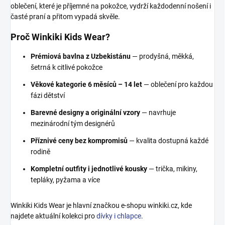
oblečení, které je příjemné na pokožce, vydrží každodenní nošení i
časté praní a přitom vypadá skvěle.
Proč Winkiki Kids Wear?
Prémiová bavlna z Uzbekistánu
— prodyšná, měkká,
šetrná k citlivé pokožce
Věkové kategorie 6 měsíců – 14 let
— oblečení pro každou
fázi dětství
Barevné designy a originální vzory
— navrhuje
mezinárodní tým designérů
Příznivé ceny bez kompromisů
— kvalita dostupná každé
rodině
Kompletní outfity i jednotlivé kousky
— trička, mikiny,
tepláky, pyžama a více
Winkiki Kids Wear je hlavní značkou e-shopu winkiki.cz, kde
najdete aktuální kolekci pro
dívky i chlapce
.