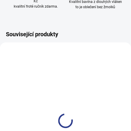
Kč
Kvalitní bavlna z dlouhých vláken
kvalitní froté ručník zdarma.
to je oblečení bez žmolků
Související produkty
100% BAVLNA
100% BAVLNA
SKLADEM
SKLADE
(24 KS)
(14 KS
Dívčí tepláky Sport - černá
Chlapecké tepláky No More
Limits - Khaki
499 Kč