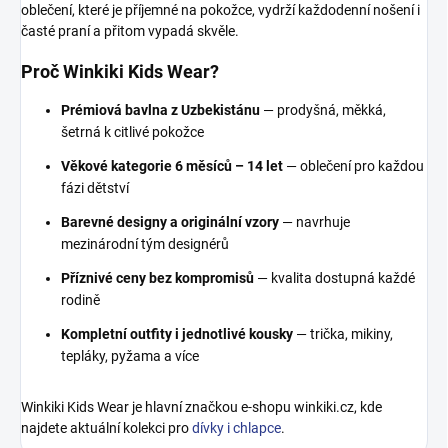
oblečení, které je příjemné na pokožce, vydrží každodenní nošení i
časté praní a přitom vypadá skvěle.
Proč Winkiki Kids Wear?
Prémiová bavlna z Uzbekistánu
— prodyšná, měkká,
šetrná k citlivé pokožce
Věkové kategorie 6 měsíců – 14 let
— oblečení pro každou
fázi dětství
Barevné designy a originální vzory
— navrhuje
mezinárodní tým designérů
Příznivé ceny bez kompromisů
— kvalita dostupná každé
rodině
Kompletní outfity i jednotlivé kousky
— trička, mikiny,
tepláky, pyžama a více
Winkiki Kids Wear je hlavní značkou e-shopu winkiki.cz, kde
najdete aktuální kolekci pro
dívky i chlapce
.