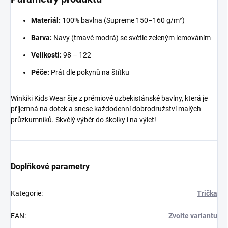
Materiál:
100% bavlna (Supreme 150–160 g/m²)
Barva:
Navy (tmavě modrá) se světle zeleným lemováním
Velikosti:
98 – 122
Péče:
Prát dle pokynů na štítku
Winkiki Kids Wear šije z prémiové uzbekistánské bavlny, která je
příjemná na dotek a snese každodenní dobrodružství malých
průzkumníků. Skvělý výběr do školky i na výlet!
Doplňkové parametry
Kategorie
:
Trička
EAN
:
Zvolte variantu