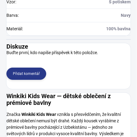
Vzor
:
S potiskem
Barva
:
Navy
Materiál
:
100% bavlna
Diskuze
Buďte první, kdo napíše příspěvek k této položce.
Přidat komentář
Winkiki Kids Wear — dětské oblečení z
prémiové bavlny
Značka
Winkiki Kids Wear
vznikla s přesvědčením, že kvalitní
dětské oblečení nemusí být drahé. Každý kousek vyrábíme z
prémiové bavlny pocházející z Uzbekistánu — jednoho ze
světových lídrů v produkci vysoce kvalitní bavlny. Výsledkem je