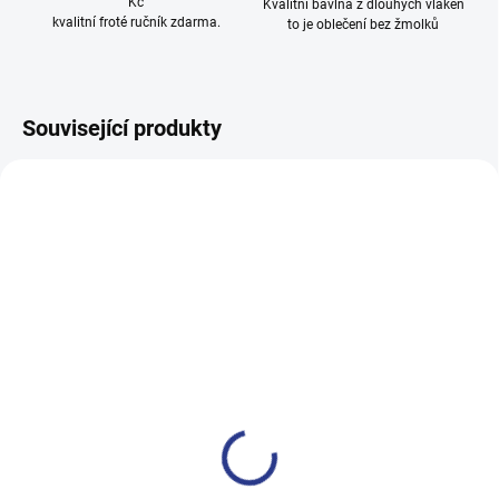
Kč
Kvalitní bavlna z dlouhých vláken
kvalitní froté ručník zdarma.
to je oblečení bez žmolků
Související produkty
100% BAVLNA
100% BAVLNA
SKLADEM
SKLADE
(2 KS)
(24 KS
Dívčí tepláky Weekend -
Dívčí tepláky Sport - černá
fialová
499 Kč