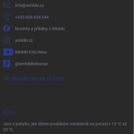
info
@
winkiki.cz
+420 606 654 644
Novinky a příběhy z Winkiki
winkiki.cz
Winkiki Kids Wear
@winkikikidswear
PŘIJÍMÁME ONLINE PLATBY
BLOG
Jaro v pohybu: jak dětem poskládat minišatník na počasí v 10 °C až
20 °C