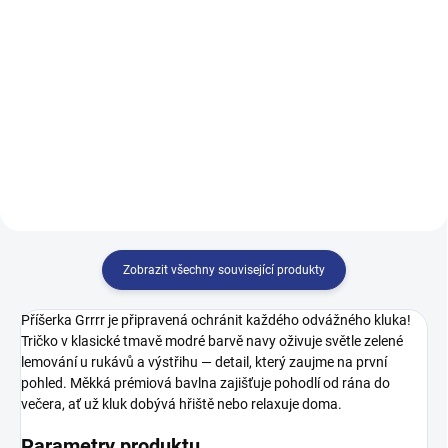
499 Kč
122
128
134
140
140
146
152
158
146
152
158
164
164
Zobrazit všechny související produkty
Příšerka Grrrr je připravená ochránit každého odvážného kluka!
Tričko v klasické tmavě modré barvě navy oživuje světle zelené
lemování u rukávů a výstřihu — detail, který zaujme na první
pohled. Měkká prémiová bavlna zajišťuje pohodlí od rána do
večera, ať už kluk dobývá hřiště nebo relaxuje doma.
Parametry produktu