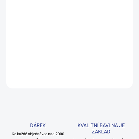
ZVOLTE VARIANTU
MOŽNOSTI DORUČENÍ
−
+
Přidat do košíku
Tmavě modré tričko s roztomilou příšerkou, která hlídá všechny
hodné kluky. Světle zelené lemování dodává svěží šmrnc. 100%
bavlna, vel. 98–122. Provedení: s krátkým rukávem a s potiskem.
DETAILNÍ INFORMACE
ZEPTAT SE
HLÍDAT
DÁREK
KVALITNÍ BAVLNA JE
ZÁKLAD
Ke každé objednávce nad 2000